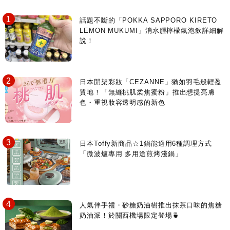
日動畫日劇聖地巡禮
台日交流活動
話題不斷的「POKKA SAPPORO KIRETO
LEMON MUKUMI」消水腫檸檬氣泡飲詳細解
說！
日本開架彩妝「CEZANNE」猶如羽毛般輕盈
質地！「無縫桃肌柔焦蜜粉」推出想提亮膚
色・重視妝容透明感的新色
日本Toffy新商品☆1鍋能適用6種調理方式
「微波爐專用 多用途煎烤淺鍋」
人氣伴手禮・砂糖奶油樹推出抹茶口味的焦糖
奶油派！於關西機場限定登場🍵