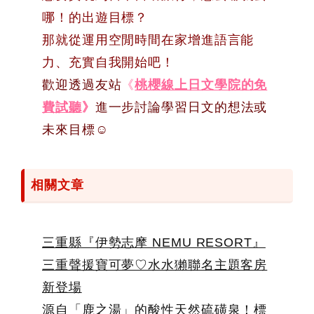
哪！的出遊目標？
那就從運用空閒時間在家增進語言能
力、充實自我開始吧！
歡迎透過友站
《
桃櫻線上日文學院的免
費試聽
》
進一步討論學習日文的想法或
未來目標☺
相關文章
三重縣『伊勢志摩 NEMU RESORT』
三重聲援寶可夢♡水水獺聯名主題客房
新登場
源自「鹿之湯」的酸性天然硫磺泉！標