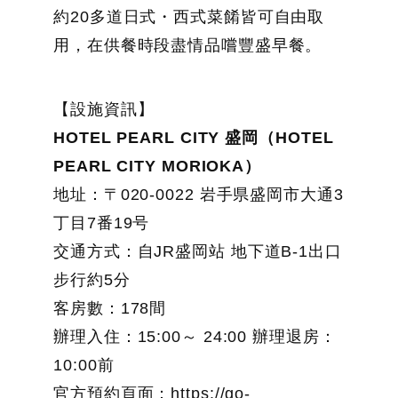
約20多道日式・西式菜餚皆可自由取
用，在供餐時段盡情品嚐豐盛早餐。
【設施資訊】
HOTEL PEARL CITY 盛岡（HOTEL
PEARL CITY MORIOKA）
地址：〒020-0022 岩手県盛岡市大通3
丁目7番19号
交通方式：自JR盛岡站 地下道B-1出口
步行約5分
客房數：178間
辦理入住：15:00～ 24:00 辦理退房：
10:00前
官方預約頁面：https://go-