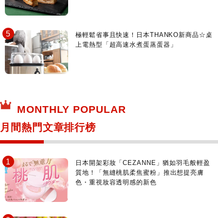
極輕鬆省事且快速！日本THANKO新商品☆桌
上電熱型「超高速水煮蛋蒸蛋器」
MONTHLY POPULAR
月間熱門文章排行榜
日本開架彩妝「CEZANNE」猶如羽毛般輕盈
質地！「無縫桃肌柔焦蜜粉」推出想提亮膚
色・重視妝容透明感的新色