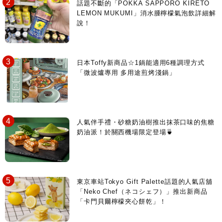
話題不斷的「POKKA SAPPORO KIRETO
LEMON MUKUMI」消水腫檸檬氣泡飲詳細解
說！
日本Toffy新商品☆1鍋能適用6種調理方式
「微波爐專用 多用途煎烤淺鍋」
人氣伴手禮・砂糖奶油樹推出抹茶口味的焦糖
奶油派！於關西機場限定登場🍵
東京車站Tokyo Gift Palette話題的人氣店舖
「Neko Chef（ネコシェフ）」推出新商品
「卡門貝爾檸檬夾心餅乾」！