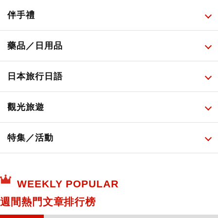
人氣店鋪美食
便利商店化妝品
所有
伴手禮
便利商店美食
藥妝店化妝品
健康/美容儀器
所有
藥品／日用品
旅遊景點美食
百圓商店美妝品
廚房家電
伴手禮排行榜
所有
日本旅行日語
必吃的日式早餐
化妝教學影片
免稅商店
百圓商店
所有
觀光旅遊
日本酒達人
日常用藥
所有
特集／活動
保健食品
神奇寶貝中心・專賣介紹
所有
WEEKLY POPULAR
日本寺社
東京百貨店～TOKYO Depart～
週間熱門文章排行榜