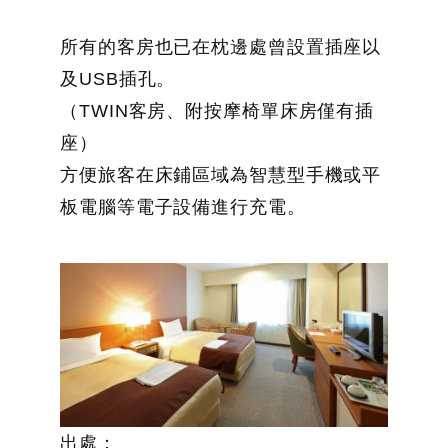
所有的客房也已在枕邊處曾設置插座以
及USB插孔。
（TWIN客房、附按摩椅單床房僅有插
座）
方便旅客在床鋪區域為智慧型手機或平
板電腦等電子設備進行充電。
出處：