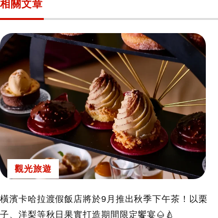
相關文章
觀光旅遊
橫濱卡哈拉渡假飯店將於9月推出秋季下午茶！以栗
子、洋梨等秋日果實打造期間限定饗宴🌰🍐