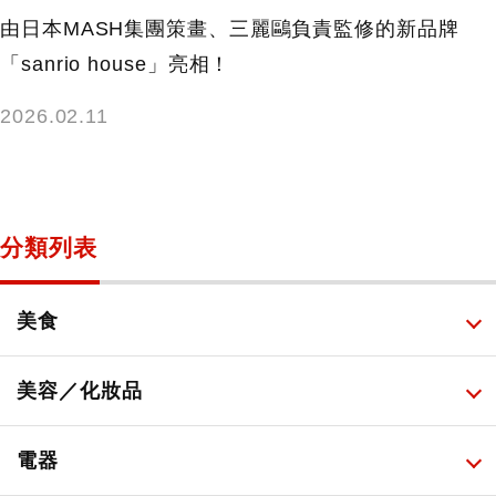
由日本MASH集團策畫、三麗鷗負責監修的新品牌
「sanrio house」亮相！
2026.02.11
分類列表
美食
所有
美容／化妝品
甜點・菓子
所有
電器