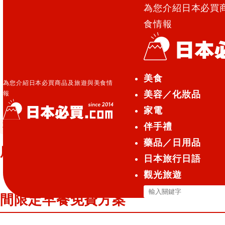
為您介紹日本必買
食情報
日本必買.com TOP
»
所有的客房整新為禁菸房！岩手
美食
縣「HOTEL PEARL CITY 盛岡」期間限定早餐免費方
為您介紹日本必買商品及旅遊與美食情
美容／化妝品
報
案
家電
伴手禮
觀光旅遊
2024.06.29
藥品／日用品
所有的客房整新為禁菸房！岩手縣
日本旅行日語
「HOTEL PEARL CITY 盛岡」期
觀光旅遊
搜
間限定早餐免費方案
尋
關