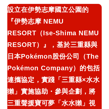
鍵
設立在伊勢志摩國立公園的
字:
『伊勢志摩 NEMU
RESORT（Ise-Shima NEMU
RESORT）』，基於三重縣與
日本Pokémon股份公司（The
Pokémon Company）的包括
連攜協定，實踐「三重縣×水水
獺」實施協助・參與企劃，將
三重聲援寶可夢「水水獺」視