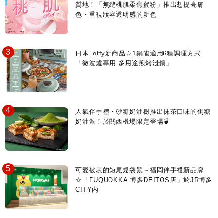
質地！「無縫桃肌柔焦蜜粉」推出想提亮膚
色・重視妝容透明感的新色
日本Toffy新商品☆1鍋能適用6種調理方式
「微波爐專用 多用途煎烤淺鍋」
人氣伴手禮・砂糖奶油樹推出抹茶口味的焦糖
奶油派！於關西機場限定登場🍵
可愛破表的短尾矮袋鼠～福岡伴手禮新品牌
☆「FUQUOKKA 博多DEITOS店」於JR博多
CITY内