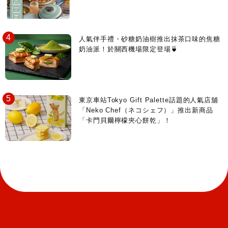
人氣伴手禮・砂糖奶油樹推出抹茶口味的焦糖
奶油派！於關西機場限定登場🍵
東京車站Tokyo Gift Palette話題的人氣店舖
「Neko Chef（ネコシェフ）」推出新商品
「卡門貝爾檸檬夾心餅乾」！