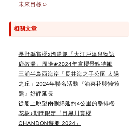
未來目標☺
相關文章
長野縣賞櫻x泡湯趣『大江戶溫泉物語
鹿教湯』周邊❀2024年賞櫻景點特輯
三浦半島西海岸「長井海之手公園 太陽
之丘」2024年聯名活動『油菜花與懶懶
熊』好評延長
從船上眺望兩側綿延約4公里的整排櫻
花樹♪期間限定『目黑川賞櫻
CHANDON遊船 2024』