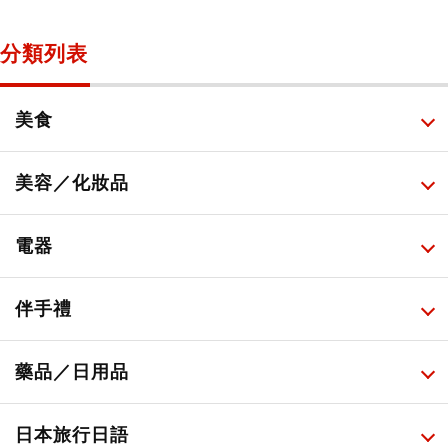
分類列表
美食
所有
美容／化妝品
甜點・菓子
所有
電器
人氣店鋪美食
便利商店化妝品
所有
伴手禮
便利商店美食
藥妝店化妝品
健康/美容儀器
所有
藥品／日用品
旅遊景點美食
百圓商店美妝品
廚房家電
伴手禮排行榜
所有
日本旅行日語