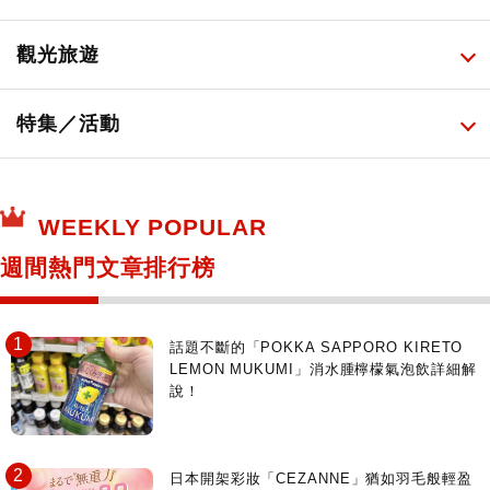
必吃的日式早餐
化妝教學影片
免稅商店
百圓商店
所有
觀光旅遊
日本酒達人
日常用藥
所有
特集／活動
保健食品
神奇寶貝中心・專賣介紹
所有
WEEKLY POPULAR
日本寺社
東京百貨店～TOKYO Depart～
週間熱門文章排行榜
日動畫日劇聖地巡禮
台日交流活動
話題不斷的「POKKA SAPPORO KIRETO
LEMON MUKUMI」消水腫檸檬氣泡飲詳細解
說！
日本開架彩妝「CEZANNE」猶如羽毛般輕盈