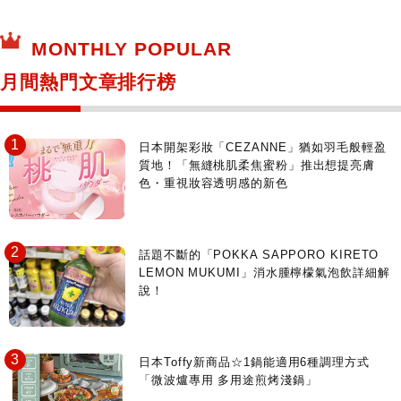
MONTHLY POPULAR
月間熱門文章排行榜
日本開架彩妝「CEZANNE」猶如羽毛般輕盈
質地！「無縫桃肌柔焦蜜粉」推出想提亮膚
色・重視妝容透明感的新色
話題不斷的「POKKA SAPPORO KIRETO
LEMON MUKUMI」消水腫檸檬氣泡飲詳細解
說！
日本Toffy新商品☆1鍋能適用6種調理方式
「微波爐專用 多用途煎烤淺鍋」