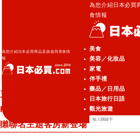
為您介紹日本必買
食情報
日本必買.com TOP
»
三重縣『伊勢志摩 NEMU
美食
RESORT』三重聲援寶可夢♡水水獺聯名主題客房新登
為您介紹日本必買商品及旅遊與美食情
美容／化妝品
報
場
家電
伴手禮
觀光旅遊
2024.03.23
藥品／日用品
三重縣『伊勢志摩 NEMU
日本旅行日語
RESORT』三重聲援寶可夢♡水水
觀光旅遊
搜
獺聯名主題客房新登場
尋
關