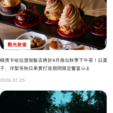
觀光旅遊
橫濱卡哈拉渡假飯店將於9月推出秋季下午茶！以栗
子、洋梨等秋日果實打造期間限定饗宴🌰🍐
2026.07.25