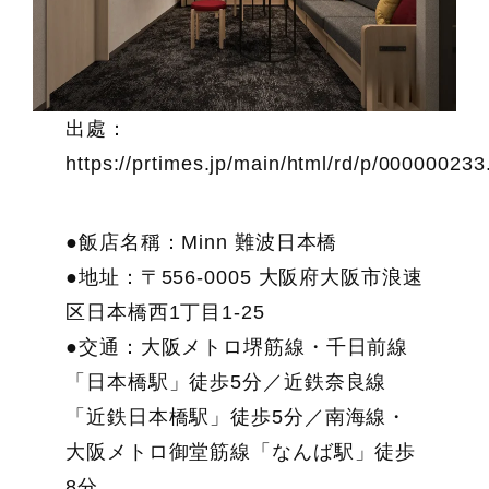
出處：
https://prtimes.jp/main/html/rd/p/00000023
●飯店名稱：Minn 難波日本橋
●地址：〒556-0005 大阪府大阪市浪速
区日本橋西1丁目1-25
●交通：大阪メトロ堺筋線・千日前線
「日本橋駅」徒歩5分／近鉄奈良線
「近鉄日本橋駅」徒歩5分／南海線・
大阪メトロ御堂筋線「なんば駅」徒歩
8分