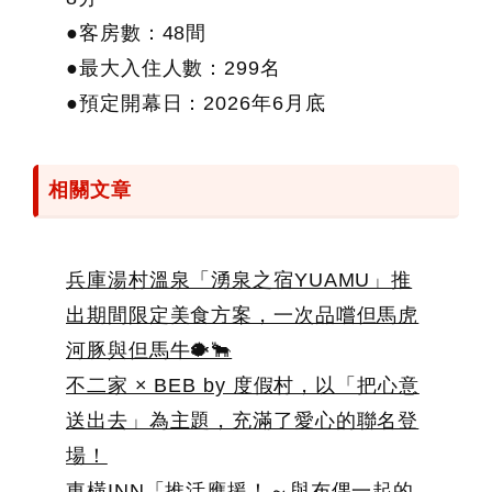
●客房數：48間
●最大入住人數：299名
●預定開幕日：2026年6月底
相關文章
兵庫湯村溫泉「湧泉之宿YUAMU」推
出期間限定美食方案，一次品嚐但馬虎
河豚與但馬牛🐡🐂
不二家 × BEB by 度假村，以「把心意
送出去」為主題，充滿了愛心的聯名登
場！
東橫INN「推活應援！～與布偶一起的