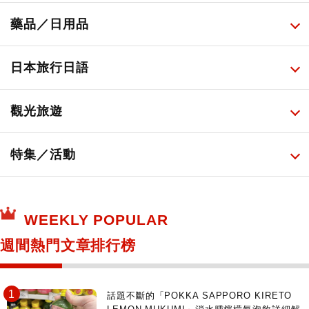
便利商店美食
藥妝店化妝品
健康/美容儀器
所有
藥品／日用品
旅遊景點美食
百圓商店美妝品
廚房家電
伴手禮排行榜
所有
日本旅行日語
必吃的日式早餐
化妝教學影片
免稅商店
百圓商店
所有
觀光旅遊
日本酒達人
日常用藥
所有
特集／活動
保健食品
神奇寶貝中心・專賣介紹
所有
WEEKLY POPULAR
日本寺社
東京百貨店～TOKYO Depart～
週間熱門文章排行榜
日動畫日劇聖地巡禮
台日交流活動
話題不斷的「POKKA SAPPORO KIRETO