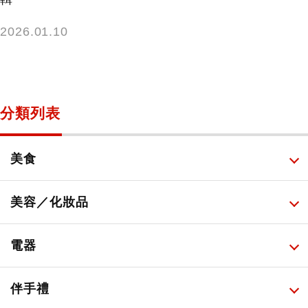
2026.01.10
分類列表
美食
所有
美容／化妝品
甜點・菓子
所有
電器
人氣店鋪美食
便利商店化妝品
所有
伴手禮