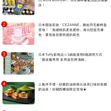
LEMON MUKUMI」消水腫檸檬氣泡飲詳細解
說！
日本開架彩妝「CEZANNE」猶如羽毛般輕盈
質地！「無縫桃肌柔焦蜜粉」推出想提亮膚
色・重視妝容透明感的新色
日本Toffy新商品☆1鍋能適用6種調理方式
「微波爐專用 多用途煎烤淺鍋」
人氣伴手禮・砂糖奶油樹推出抹茶口味的焦糖
奶油派！於關西機場限定登場🍵