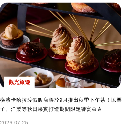
觀光旅遊
橫濱卡哈拉渡假飯店將於9月推出秋季下午茶！以栗
子、洋梨等秋日果實打造期間限定饗宴🌰🍐
2026.07.25