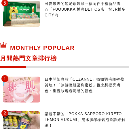
可愛破表的短尾矮袋鼠～福岡伴手禮新品牌
☆「FUQUOKKA 博多DEITOS店」於JR博多
CITY内
MONTHLY POPULAR
月間熱門文章排行榜
日本開架彩妝「CEZANNE」猶如羽毛般輕盈
質地！「無縫桃肌柔焦蜜粉」推出想提亮膚
色・重視妝容透明感的新色
話題不斷的「POKKA SAPPORO KIRETO
LEMON MUKUMI」消水腫檸檬氣泡飲詳細解
說！