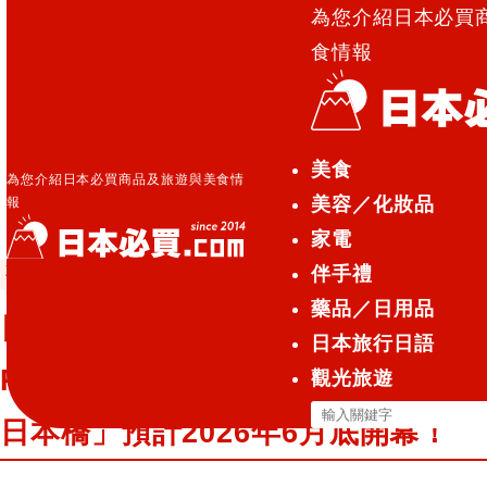
為您介紹日本必買
食情報
日本必買.com TOP
»
日本文化聖地大阪日本橋OTA-
美食
ROAD全新住宿誕生！「Minn 難波日本橋」預計2026
為您介紹日本必買商品及旅遊與美食情
美容／化妝品
報
年6月底開幕！
家電
伴手禮
觀光旅遊
2026.06.10
藥品／日用品
日本文化聖地大阪日本橋OTA-
日本旅行日語
ROAD全新住宿誕生！「Minn 難波
觀光旅遊
搜
日本橋」預計2026年6月底開幕！
尋
關