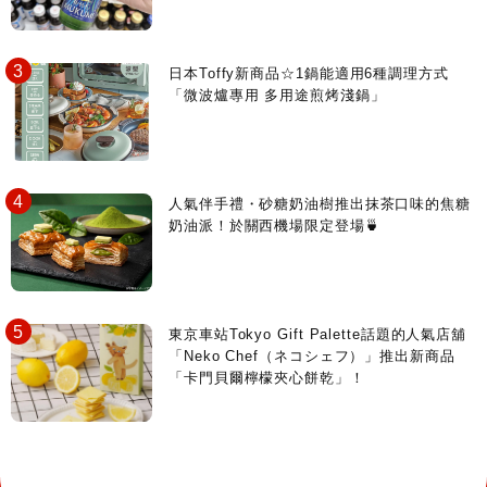
日本Toffy新商品☆1鍋能適用6種調理方式
「微波爐專用 多用途煎烤淺鍋」
人氣伴手禮・砂糖奶油樹推出抹茶口味的焦糖
奶油派！於關西機場限定登場🍵
東京車站Tokyo Gift Palette話題的人氣店舖
「Neko Chef（ネコシェフ）」推出新商品
「卡門貝爾檸檬夾心餅乾」！