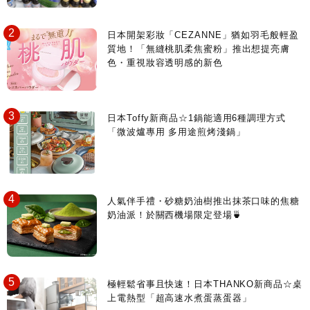
日本開架彩妝「CEZANNE」猶如羽毛般輕盈
質地！「無縫桃肌柔焦蜜粉」推出想提亮膚
色・重視妝容透明感的新色
日本Toffy新商品☆1鍋能適用6種調理方式
「微波爐專用 多用途煎烤淺鍋」
人氣伴手禮・砂糖奶油樹推出抹茶口味的焦糖
奶油派！於關西機場限定登場🍵
極輕鬆省事且快速！日本THANKO新商品☆桌
上電熱型「超高速水煮蛋蒸蛋器」