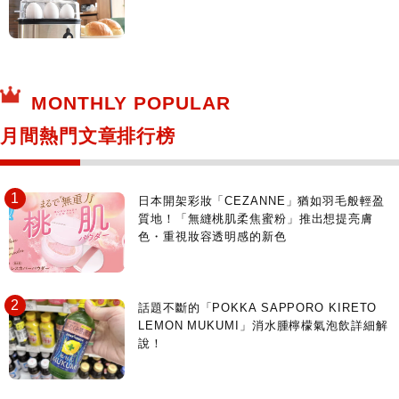
MONTHLY POPULAR
月間熱門文章排行榜
日本開架彩妝「CEZANNE」猶如羽毛般輕盈
質地！「無縫桃肌柔焦蜜粉」推出想提亮膚
色・重視妝容透明感的新色
話題不斷的「POKKA SAPPORO KIRETO
LEMON MUKUMI」消水腫檸檬氣泡飲詳細解
說！