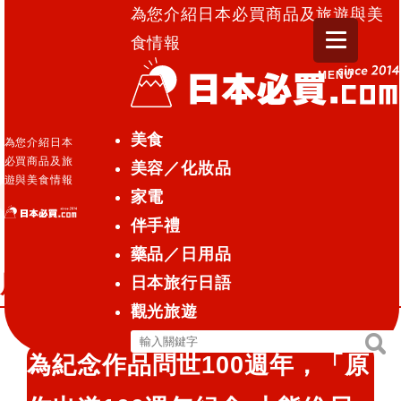
為您介紹日本必買商品及旅遊與美
食情報
MENU
日本必買.com TOP
»
「原作出道100週年紀念 小熊維尼
美食
為您介紹日本
展」登陸東京松屋銀座
必買商品及旅
美容／化妝品
遊與美食情報
家電
觀光旅遊
2026.03.07
伴手禮
「原作出道100週年紀念 小熊維尼
藥品／日用品
展」登陸東京松屋銀座
日本旅行日語
觀光旅遊
搜
搜
為紀念作品問世100週年，「原
尋
尋
關