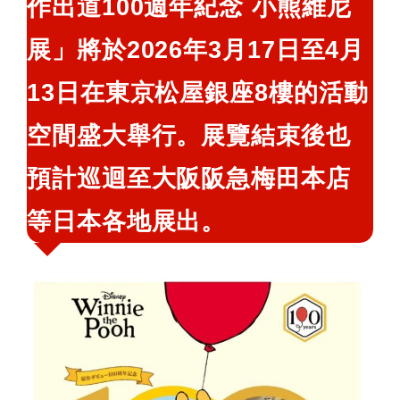
作出道100週年紀念 小熊維尼
鍵
展」將於2026年3月17日至4月
字:
13日在東京
松屋銀座8樓
的活動
空間盛大舉行。展覽結束後也
預計巡迴至大阪阪急梅田本店
等日本各地展出。