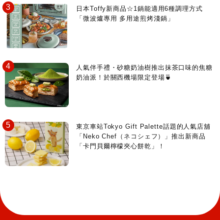
日本Toffy新商品☆1鍋能適用6種調理方式
「微波爐專用 多用途煎烤淺鍋」
人氣伴手禮・砂糖奶油樹推出抹茶口味的焦糖
奶油派！於關西機場限定登場🍵
東京車站Tokyo Gift Palette話題的人氣店舖
「Neko Chef（ネコシェフ）」推出新商品
「卡門貝爾檸檬夾心餅乾」！