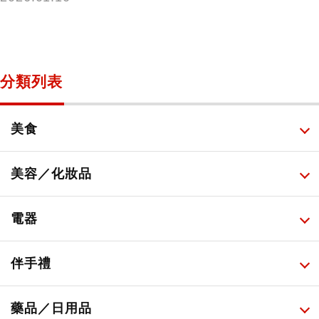
分類列表
美食
所有
美容／化妝品
甜點・菓子
所有
電器
人氣店鋪美食
便利商店化妝品
所有
伴手禮
便利商店美食
藥妝店化妝品
健康/美容儀器
所有
藥品／日用品