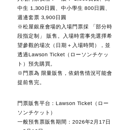
中生 1,300日圓、中小學生 800日圓、
週邊套票 3,900日圓
※松屋銀座會場的入場門票採 「部分時
段指定制」 販售。入場時需事先選擇希
望參觀的場次（日期＋入場時間），並
透過Lawson Ticket（ローソンチケッ
ト）預先購買。
※門票為 限量販售，依銷售情況可能會
提前售完。
門票販售平台：Lawson Ticket（ロー
ソンチケット）
一般預售票販售期間：2026年2月17日