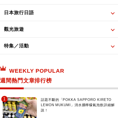
旅遊景點美食
百圓商店美妝品
廚房家電
伴手禮排行榜
所有
日本旅行日語
必吃的日式早餐
化妝教學影片
免稅商店
百圓商店
所有
觀光旅遊
日本酒達人
日常用藥
所有
特集／活動
保健食品
神奇寶貝中心・專賣介紹
所有
WEEKLY POPULAR
日本寺社
東京百貨店～TOKYO Depart～
週間熱門文章排行榜
日動畫日劇聖地巡禮
台日交流活動
話題不斷的「POKKA SAPPORO KIRETO
LEMON MUKUMI」消水腫檸檬氣泡飲詳細解
說！