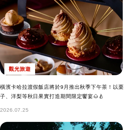
觀光旅遊
橫濱卡哈拉渡假飯店將於9月推出秋季下午茶！以栗
子、洋梨等秋日果實打造期間限定饗宴🌰🍐
2026.07.25