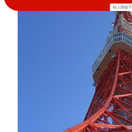
搜
尋
關
鍵
字: