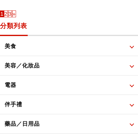
1
2
3
»
分類列表
美食
所有
美容／化妝品
甜點・菓子
所有
電器
人氣店鋪美食
便利商店化妝品
所有
伴手禮
便利商店美食
藥妝店化妝品
健康/美容儀器
所有
藥品／日用品
旅遊景點美食
百圓商店美妝品