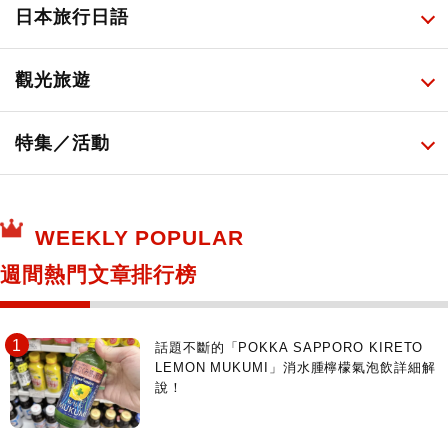
廚房家電
伴手禮排行榜
所有
日本旅行日語
必吃的日式早餐
化妝教學影片
免稅商店
百圓商店
所有
觀光旅遊
日本酒達人
日常用藥
所有
特集／活動
保健食品
神奇寶貝中心・專賣介紹
所有
WEEKLY POPULAR
日本寺社
東京百貨店～TOKYO Depart～
週間熱門文章排行榜
日動畫日劇聖地巡禮
台日交流活動
話題不斷的「POKKA SAPPORO KIRETO
LEMON MUKUMI」消水腫檸檬氣泡飲詳細解
說！