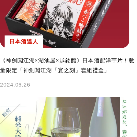
日本酒達人
《神劍闖江湖×湖池屋×越銘釀》日本酒配洋芋片！數
量限定「神劍闖江湖「宴之刻」套組禮盒」
2024.06.26