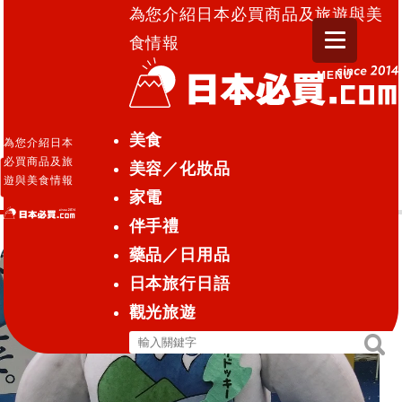
為您介紹日本必買商品及旅遊與美
食情報
MENU
日本必買.com TOP
»
新潟縣
美食
為您介紹日本
必買商品及旅
美容／化妝品
新潟縣
遊與美食情報
家電
伴手禮
藥品／日用品
日本旅行日語
觀光旅遊
搜
搜
尋
尋
關