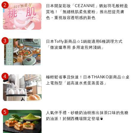
日本開架彩妝「CEZANNE」猶如羽毛般輕盈
質地！「無縫桃肌柔焦蜜粉」推出想提亮膚
色・重視妝容透明感的新色
日本Toffy新商品☆1鍋能適用6種調理方式
「微波爐專用 多用途煎烤淺鍋」
極輕鬆省事且快速！日本THANKO新商品☆桌
上電熱型「超高速水煮蛋蒸蛋器」
人氣伴手禮・砂糖奶油樹推出抹茶口味的焦糖
奶油派！於關西機場限定登場🍵