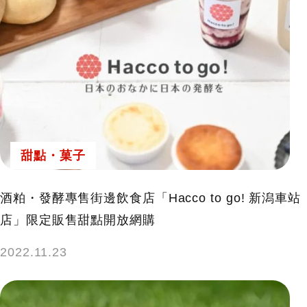
甜點・菓子
酒粕・發酵專售街邊飲食店「Hacco to go! 新潟車站
店」限定販售甜點開放網購
2022.11.23