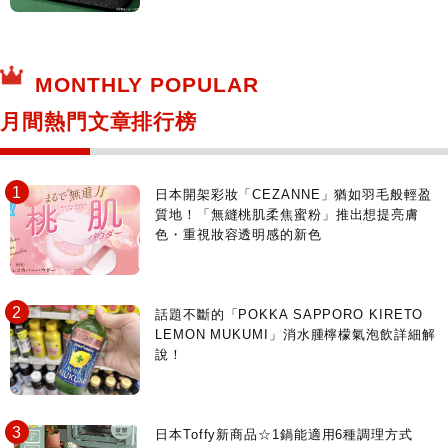
MONTHLY POPULAR
月間熱門文章排行榜
日本開架彩妝「CEZANNE」猶如羽毛般輕盈
質地！「無縫桃肌柔焦蜜粉」推出想提亮膚
色・重視妝容透明感的新色
話題不斷的「POKKA SAPPORO KIRETO
LEMON MUKUMI」消水腫檸檬氣泡飲詳細解
說！
日本Toffy新商品☆1鍋能適用6種調理方式