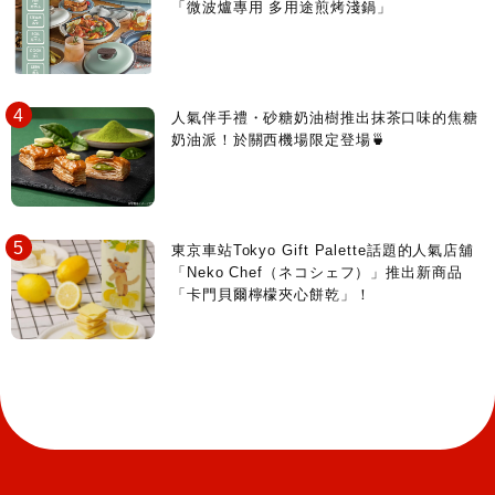
「微波爐專用 多用途煎烤淺鍋」
人氣伴手禮・砂糖奶油樹推出抹茶口味的焦糖
奶油派！於關西機場限定登場🍵
東京車站Tokyo Gift Palette話題的人氣店舖
「Neko Chef（ネコシェフ）」推出新商品
「卡門貝爾檸檬夾心餅乾」！