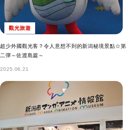
鍵
字:
觀光旅遊
超少外國觀光客？令人意想不到的新潟秘境景點☆第
二彈～佐渡島篇～
2025.06.21