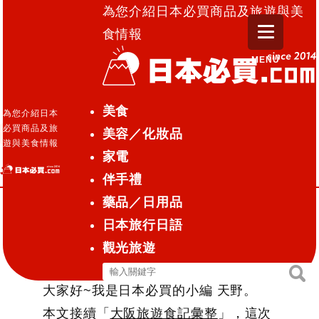
為您介紹日本必買商品及旅遊與美
食情報
MENU
日本必買.com TOP
»
名古屋旅遊食記彙整
美食
為您介紹日本
必買商品及旅
美容／化妝品
旅遊景點美食
觀光旅遊
2016.06.10
遊與美食情報
家電
名古屋旅遊食記彙整
伴手禮
藥品／日用品
日本旅行日語
名古屋旅遊食記彙整
觀光旅遊
搜
搜
大家好~我是日本必買的小編 天野。
尋
尋
本文接續「
大阪旅遊食記彙整
」，這次
關