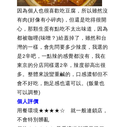
因為個人也很喜歡吃豆腐，所以雖然沒
有肉(好像有小碎肉)，但還是吃得很開
心，那顆生蛋有點吃不太出味道，因為
都被咖哩(味噌？)給蓋掉了，雖然和台
灣的一樣，會先問要多少辣度，我選的
是2辛吧，一點辣的感覺都沒有，我在
東京的分店同樣選2辛，辣度卻高出很
多。整體來說蠻重鹹的，口感濃郁但不
會不好吃，飽足感也還可以。(飯量也
可以調整)
個人評價
用餐環境★★★★☆ 就一般連鎖店，
不會特別髒亂