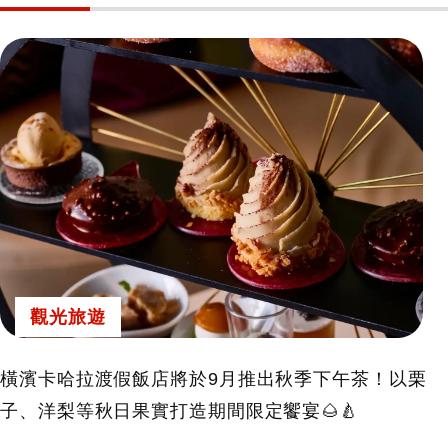
觀光旅遊
橫濱卡哈拉渡假飯店將於9月推出秋季下午茶！以栗
子、洋梨等秋日果實打造期間限定饗宴🌰🍐