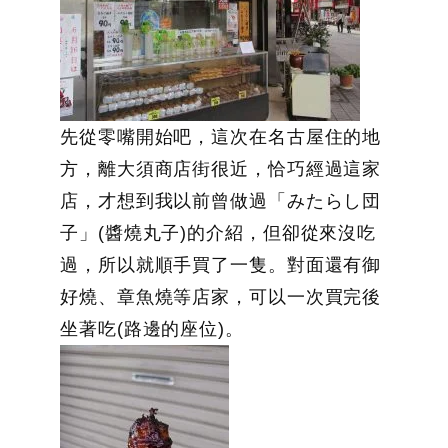
先從零嘴開始吧，這次在名古屋住的地
方，離大須商店街很近，恰巧經過這家
店，才想到我以前曾做過「みたらし団
子」(醬燒丸子)的介紹，但卻從來沒吃
過，所以就順手買了一隻。對面還有御
好燒、章魚燒等店家，可以一次買完後
坐著吃(路邊的座位)。