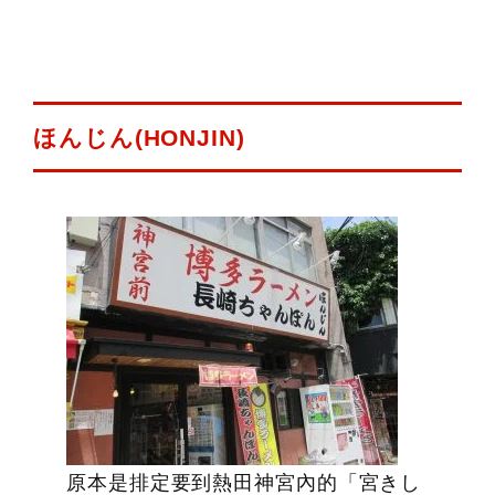
ほんじん(HONJIN)
原本是排定要到熱田神宮內的「宮きし