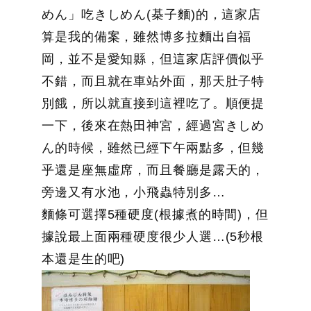
めん」吃きしめん(棊子麵)的，這家店
算是我的備案，雖然博多拉麵出自福
岡，並不是愛知縣，但這家店評價似乎
不錯，而且就在車站外面，那天肚子特
別餓，所以就直接到這裡吃了。順便提
一下，後來在熱田神宮，經過宮きしめ
ん的時候，雖然已經下午兩點多，但幾
乎還是座無虛席，而且餐廳是露天的，
旁邊又有水池，小飛蟲特別多…
麵條可選擇5種硬度(根據煮的時間)，但
據說最上面兩種硬度很少人選…(5秒根
本還是生的吧)