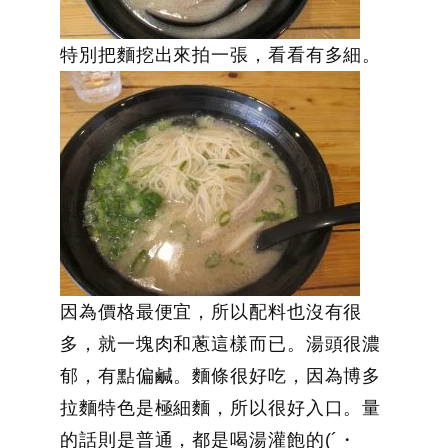
特別把麵挖出來拍一張，看看有多細。
因為價格最便宜，所以配料也沒有很
多，就一塊肉和蔥這樣而已。湯頭很濃
郁，有點偏鹹。麵條很好吃，因為博多
拉麵特色是極細麵，所以很好入口。量
的話則是普通，都是喝湯灌飽的(´・