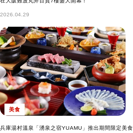
在大阪難波丸井百貨7樓盛大開幕！
2026.04.29
美食
兵庫湯村溫泉「湧泉之宿YUAMU」推出期間限定美食