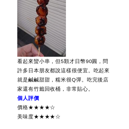
看起來蠻小串，但5顆才日幣90圓，問
許多日本朋友都說這樣很便宜。吃起來
就是鹹鹹甜甜，糯米很Q彈。吃完後店
家還有竹籤回收桶，非常貼心。
個人評價
價格★★★★☆
美味度★★★★☆