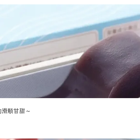
的滑順甘甜～