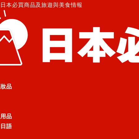
紹日本必買商品及旅遊與美食情報
g
化妝品
カップ85g
g
日用品
行日語
遊