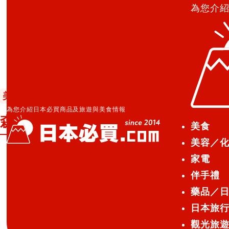
為您介
日本必買.com TOP
»
森永 SOIFUWA 奶油起司 cup85
美食
甜點・菓子
便利商店美食
2015.05.19
為您介紹日本必買商品及旅遊與美食情報
森永 SOIFUWA 奶油起司 cup85g
美食
美容／
家電
森永 そいふわ クリーミーチーズ 
伴手禮
森永 SOIFUWA 奶油起司 cup85
藥品／
日本旅
觀光旅