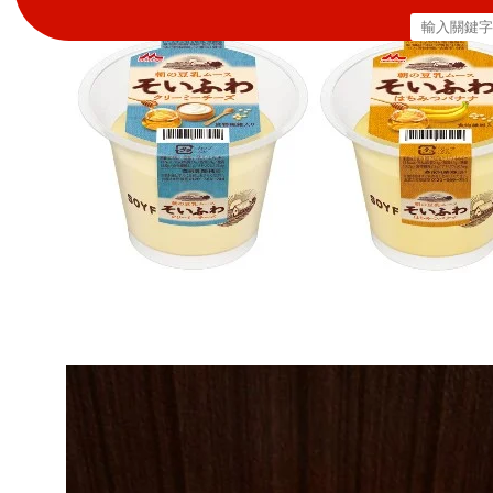
搜
尋
關
鍵
字: