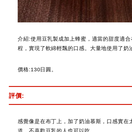
介紹:使用豆乳製成加上蜂蜜，適當的甜度適
程，實現了軟綿輕飄的口感。大量地使用了奶
價格:130日圓。
評價:
感覺像是在布丁上，加了奶油慕斯，口感實在
道，不喜歡豆乳的人也可以吃。