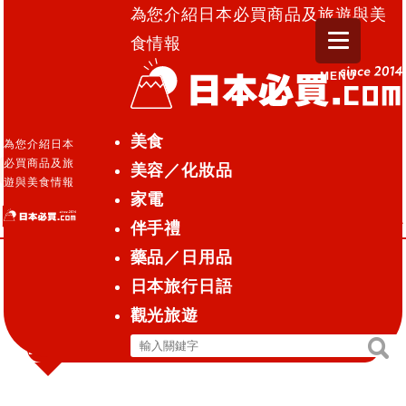
為您介紹日本必買商品及旅遊與美
食情報
MENU
日本必買.com TOP
»
口內炎貼片 佐藤製藥 After-pitch A
美食
為您介紹日本
必買商品及旅
美容／化妝品
日常用藥
藥品／日用品
2016.07.04
遊與美食情報
家電
口內炎貼片 佐藤製藥 After-pitch A
伴手禮
藥品／日用品
日本旅行日語
口內炎貼片 佐藤製藥 After-
觀光旅遊
pitch A
搜
搜
尋
尋
關