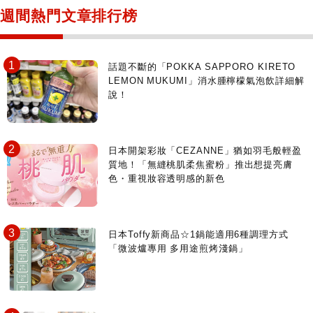
日本寺社
東京百貨店～TOKYO Depart～
週間熱門文章排行榜
日動畫日劇聖地巡禮
台日交流活動
話題不斷的「POKKA SAPPORO KIRETO
LEMON MUKUMI」消水腫檸檬氣泡飲詳細解
說！
日本開架彩妝「CEZANNE」猶如羽毛般輕盈
質地！「無縫桃肌柔焦蜜粉」推出想提亮膚
色・重視妝容透明感的新色
日本Toffy新商品☆1鍋能適用6種調理方式
「微波爐專用 多用途煎烤淺鍋」