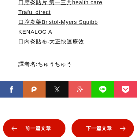
口腔炎貼片 第一三共health care
Traful direct
口腔炎藥Bristol-Myers Squibb
KENALOG A
口內炎貼布-大正快速療效
譯者名:ちゅうちゅう
前一篇文章
下一篇文章