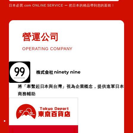
日本必買.com ONLINE SERVICE ー 把日本的精品帶到您的面前！
營運公司
OPERATING COMPANY
將「牽繫起日本與台灣」視為企業概念，提供進軍日本
商務輔助