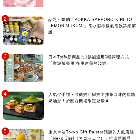
話題不斷的「POKKA SAPPORO KIRETO
LEMON MUKUMI」消水腫檸檬氣泡飲詳細解
說！
日本Toffy新商品☆1鍋能適用6種調理方式
「微波爐專用 多用途煎烤淺鍋」
人氣伴手禮・砂糖奶油樹推出抹茶口味的焦糖
奶油派！於關西機場限定登場🍵
東京車站Tokyo Gift Palette話題的人氣店舖
「Neko Chef（ネコシェフ）」推出新商品