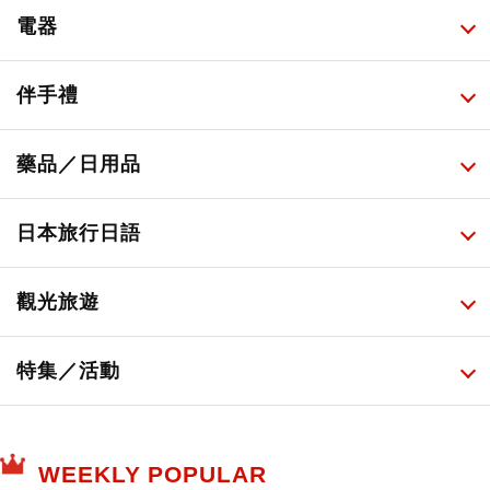
甜點・菓子
所有
電器
人氣店鋪美食
便利商店化妝品
所有
伴手禮
便利商店美食
藥妝店化妝品
健康/美容儀器
所有
藥品／日用品
旅遊景點美食
百圓商店美妝品
廚房家電
伴手禮排行榜
所有
日本旅行日語
必吃的日式早餐
化妝教學影片
免稅商店
百圓商店
所有
觀光旅遊
日本酒達人
日常用藥
所有
特集／活動
保健食品
神奇寶貝中心・專賣介紹
所有
WEEKLY POPULAR