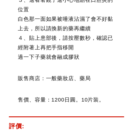
３、邊看著鏡子邊小心地貼在口腔炎的
位置
白色那一面如果被唾液沾濕了會不好黏
上去，所以請換新的藥再繼續
４、貼上患部後，請按壓數秒，確認已
經附著上再把手指移開
過一下子藥就會融成膠狀
販售商店：一般藥妝店、藥局
售價、容量：1200日圓。10片裝。
評價: