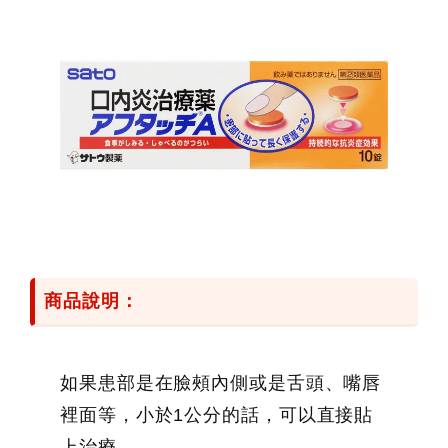
鍵
字:
商品說明：
如果患部是在臉頰內側或是舌頭、嘴唇
裡面等，小於1公分的話，可以直接貼
上治療。