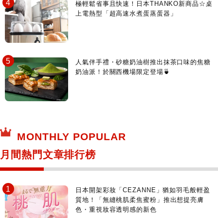
極輕鬆省事且快速！日本THANKO新商品☆桌
上電熱型「超高速水煮蛋蒸蛋器」
人氣伴手禮・砂糖奶油樹推出抹茶口味的焦糖
奶油派！於關西機場限定登場🍵
MONTHLY POPULAR
月間熱門文章排行榜
日本開架彩妝「CEZANNE」猶如羽毛般輕盈
質地！「無縫桃肌柔焦蜜粉」推出想提亮膚
色・重視妝容透明感的新色