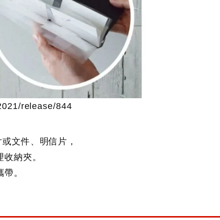
021/release/844
納名片或文件、明信片，
理收納夾。
攜帶。
。