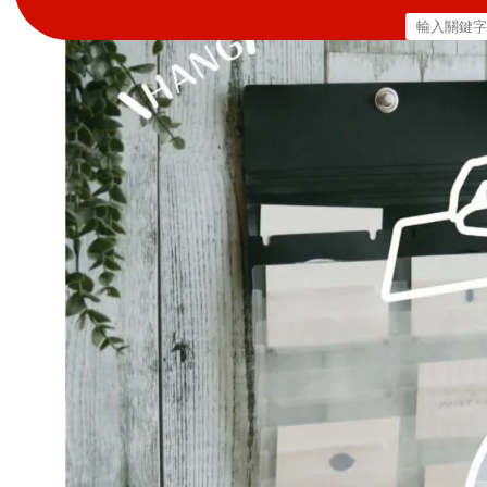
搜
尋
關
鍵
字: