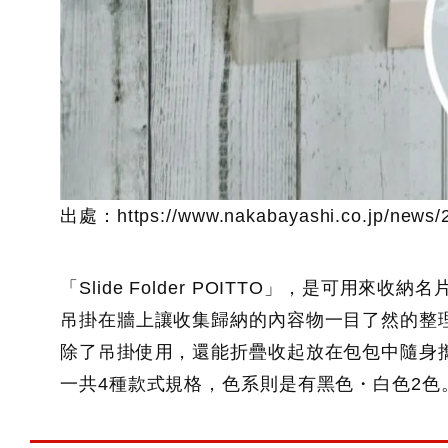
出處：https://www.nakabayashi.co.jp/news/2
「Slide Folder POITTO」，是可用來收
吊掛在牆上讓收集歸納的內容物一目了然的整
除了吊掛使用，還能折疊收起放在包包中隨身
一共4種款式規格，色系則是有黑色・白色2色