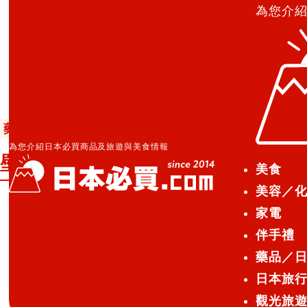
為您介
日本必買.com TOP
»
壁掛・手持攜帶都OK！用途二合一的整
藥品／日用品
2021.10.06
為您介紹日本必買商品及旅遊與美食情報
壁掛・手持攜帶都OK！用途二合一的整理收
美食
美容／
家電
日本ナカバヤシ股份公司（NAKABA
伴手禮
Folder POITTO」，已自20
藥品／
日本旅
觀光旅