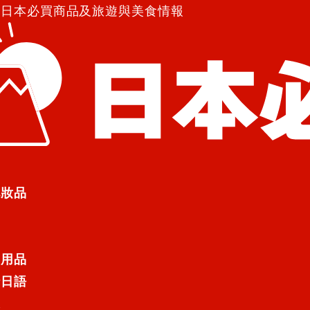
紹日本必買商品及旅遊與美食情報
理收納夾「Slide Folder POITTO」共4種
納夾「Slide Folder POIT
化妝品
YASHI CO., LTD.），於日前
21年9月下旬上市販售。
日用品
行日語
遊