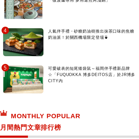
「微波爐專用 多用途煎烤淺鍋」
人氣伴手禮・砂糖奶油樹推出抹茶口味的焦糖
奶油派！於關西機場限定登場🍵
可愛破表的短尾矮袋鼠～福岡伴手禮新品牌
☆「FUQUOKKA 博多DEITOS店」於JR博多
CITY内
MONTHLY POPULAR
月間熱門文章排行榜