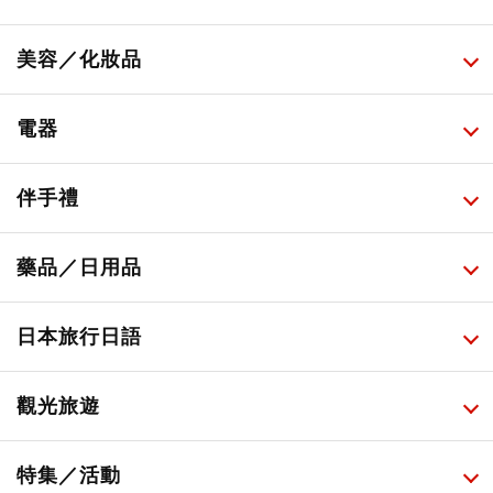
所有
美容／化妝品
甜點・菓子
所有
電器
人氣店鋪美食
便利商店化妝品
所有
伴手禮
便利商店美食
藥妝店化妝品
健康/美容儀器
所有
藥品／日用品
旅遊景點美食
百圓商店美妝品
廚房家電
伴手禮排行榜
所有
日本旅行日語
必吃的日式早餐
化妝教學影片
免稅商店
百圓商店
所有
觀光旅遊
日本酒達人
日常用藥
所有
特集／活動