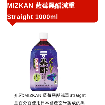
MIZKAN 藍莓黑醋減重
鍵
字:
Straight 1000ml
介紹:MIZKAN 藍莓黑醋減重Straight，
是百分百使用日本國產玄米製成的黑