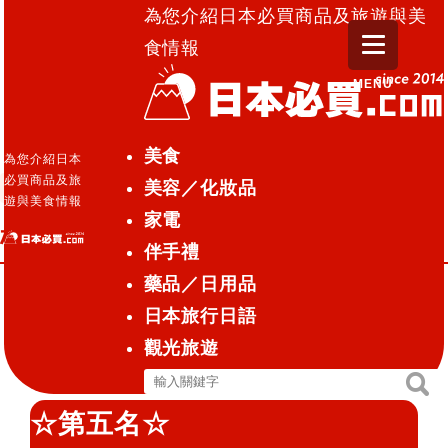
為您介紹日本必買商品及旅遊與美
食情報
MENU
日本必買.com TOP
»
松本清4月份銷售排行-健康食品類
美食
為您介紹日本
必買商品及旅
美容／化妝品
保健食品
藥品／日用品
2015.05.11
遊與美食情報
家電
松本清4月份銷售排行-健康食品類
伴手禮
藥品／日用品
日本旅行日語
松本清4月份銷售排行-健康食
觀光旅遊
品類
搜
搜
尋
尋
☆第五名☆
關