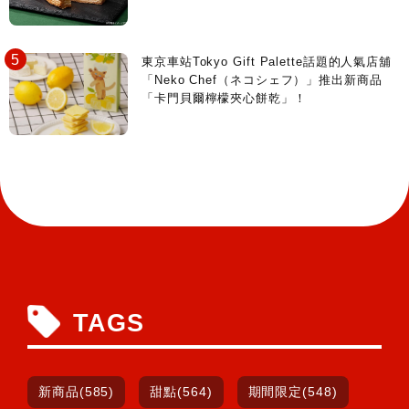
東京車站Tokyo Gift Palette話題的人氣店舖
「Neko Chef（ネコシェフ）」推出新商品
「卡門貝爾檸檬夾心餅乾」！
TAGS
新商品(585)
甜點(564)
期間限定(548)