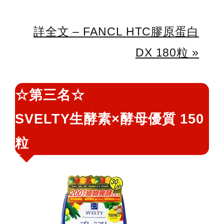
詳全文 – FANCL HTC膠原蛋白
DX 180粒 »
☆第三名☆
SVELTY生酵素×酵母優質 150
粒