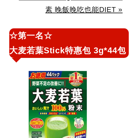
素 晚飯晚吃也能DIET »
☆第一名☆
大麦若葉Stick特惠包 3g*44包