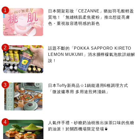
日本開架彩妝「CEZANNE」猶如羽毛般輕盈
質地！「無縫桃肌柔焦蜜粉」推出想提亮膚
色・重視妝容透明感的新色
話題不斷的「POKKA SAPPORO KIRETO
LEMON MUKUMI」消水腫檸檬氣泡飲詳細解
說！
日本Toffy新商品☆1鍋能適用6種調理方式
「微波爐專用 多用途煎烤淺鍋」
人氣伴手禮・砂糖奶油樹推出抹茶口味的焦糖
奶油派！於關西機場限定登場🍵