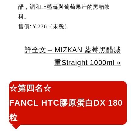
醋，調和上藍莓與葡萄果汁的黑醋飲
料。
售價:￥276（未税）
詳全文 – MIZKAN 藍莓黑醋減
重Straight 1000ml »
☆第四名☆
FANCL HTC膠原蛋白DX 180
粒