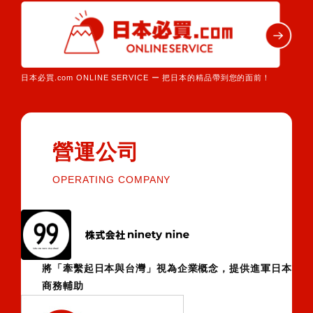
日本必買.com ONLINE SERVICE ー 把日本的精品帶到您的面前！
營運公司
OPERATING COMPANY
將「牽繫起日本與台灣」視為企業概念，提供進軍日本
商務輔助