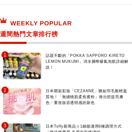
保健食品
神奇寶貝中心・專賣介紹
所有
WEEKLY POPULAR
日本寺社
東京百貨店～TOKYO Depart～
週間熱門文章排行榜
日動畫日劇聖地巡禮
台日交流活動
話題不斷的「POKKA SAPPORO KIRETO
LEMON MUKUMI」消水腫檸檬氣泡飲詳細解
說！
日本開架彩妝「CEZANNE」猶如羽毛般輕盈
質地！「無縫桃肌柔焦蜜粉」推出想提亮膚
色・重視妝容透明感的新色
日本Toffy新商品☆1鍋能適用6種調理方式