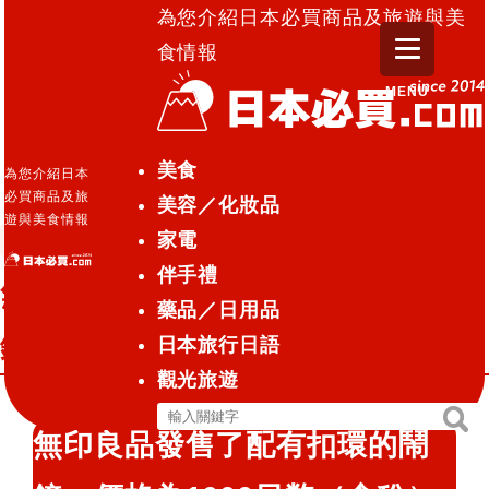
為您介紹日本必買商品及旅遊與美
食情報
MENU
日本必買.com TOP
»
無印良品『方便隨身攜帶的扣環
美食
為您介紹日本
鬧鐘』
必買商品及旅
美容／化妝品
遊與美食情報
家電
藥品／日用品
2015.04.14
伴手禮
無印良品『方便隨身攜帶的扣環鬧
藥品／日用品
鐘』
日本旅行日語
觀光旅遊
搜
搜
無印良品發售了配有扣環的鬧
尋
尋
關