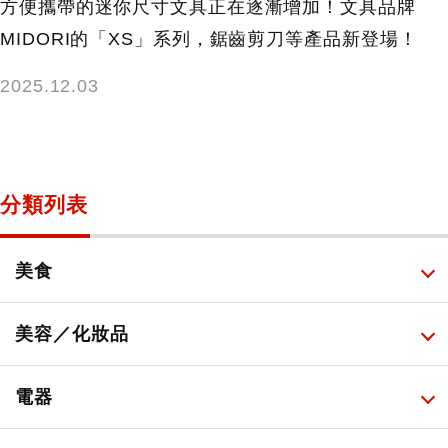
方便攜帶的迷你尺寸文具正在逐漸增加！文具品牌
MIDORI的「XS」系列，鋸齒剪刀等產品新登場！
2025.12.03
分類列表
美食
所有
美容／化妝品
甜點・菓子
所有
電器
人氣店鋪美食