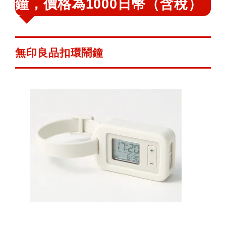
鐘，價格為1000日幣（含稅）
鍵
字:
無印良品扣環鬧鐘