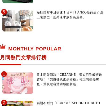
極輕鬆省事且快速！日本THANKO新商品☆桌
上電熱型「超高速水煮蛋蒸蛋器」
MONTHLY POPULAR
月間熱門文章排行榜
日本開架彩妝「CEZANNE」猶如羽毛般輕盈
質地！「無縫桃肌柔焦蜜粉」推出想提亮膚
色・重視妝容透明感的新色
話題不斷的「POKKA SAPPORO KIRETO