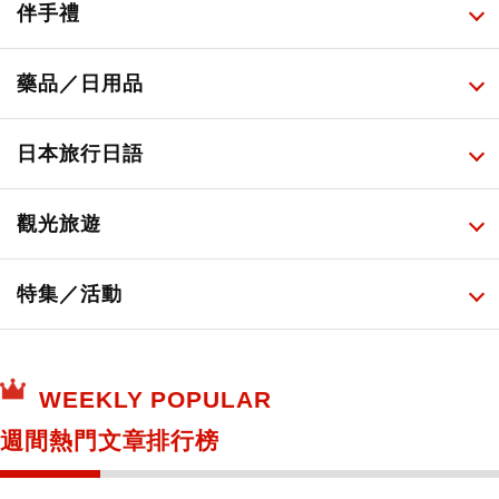
便利商店化妝品
所有
伴手禮
便利商店美食
藥妝店化妝品
健康/美容儀器
所有
藥品／日用品
旅遊景點美食
百圓商店美妝品
廚房家電
伴手禮排行榜
所有
日本旅行日語
必吃的日式早餐
化妝教學影片
免稅商店
百圓商店
所有
觀光旅遊
日本酒達人
日常用藥
所有
特集／活動
保健食品
神奇寶貝中心・專賣介紹
所有
WEEKLY POPULAR
日本寺社
東京百貨店～TOKYO Depart～
週間熱門文章排行榜
日動畫日劇聖地巡禮
台日交流活動