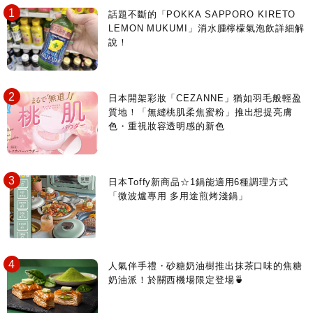
話題不斷的「POKKA SAPPORO KIRETO
LEMON MUKUMI」消水腫檸檬氣泡飲詳細解
說！
日本開架彩妝「CEZANNE」猶如羽毛般輕盈
質地！「無縫桃肌柔焦蜜粉」推出想提亮膚
色・重視妝容透明感的新色
日本Toffy新商品☆1鍋能適用6種調理方式
「微波爐專用 多用途煎烤淺鍋」
人氣伴手禮・砂糖奶油樹推出抹茶口味的焦糖
奶油派！於關西機場限定登場🍵