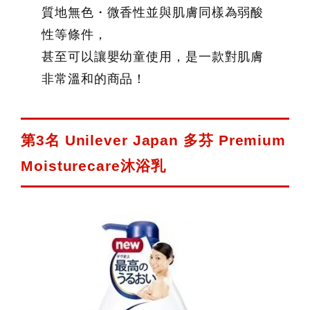
質地無色・微香性並與肌膚同樣為弱酸
性等條件，
甚至可以讓嬰幼童使用，是一款對肌膚
非常溫和的商品！
第3名 Unilever Japan 多芬 Premium
Moisturecare沐浴乳