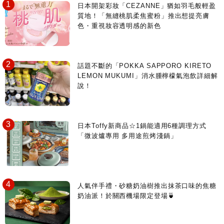
日本開架彩妝「CEZANNE」猶如羽毛般輕盈
質地！「無縫桃肌柔焦蜜粉」推出想提亮膚
色・重視妝容透明感的新色
話題不斷的「POKKA SAPPORO KIRETO
LEMON MUKUMI」消水腫檸檬氣泡飲詳細解
說！
日本Toffy新商品☆1鍋能適用6種調理方式
「微波爐專用 多用途煎烤淺鍋」
人氣伴手禮・砂糖奶油樹推出抹茶口味的焦糖
奶油派！於關西機場限定登場🍵