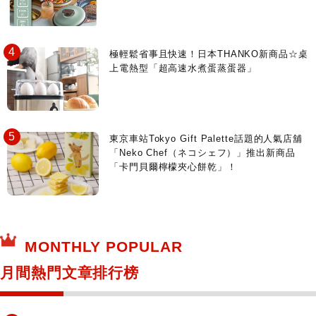
極輕鬆省事且快速！日本THANKO新商品☆桌
上電熱型「超高速水煮蛋蒸蛋器」
東京車站Tokyo Gift Palette話題的人氣店舖
「Neko Chef（ネコシェフ）」推出新商品
「卡門貝爾檸檬夾心餅乾」！
MONTHLY POPULAR
月間熱門文章排行榜