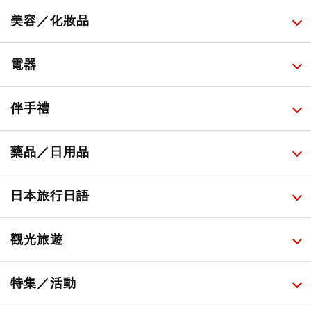
所有
美容／化妝品
甜點・菓子
所有
電器
人氣店鋪美食
便利商店化妝品
所有
伴手禮
便利商店美食
藥妝店化妝品
健康/美容儀器
所有
藥品／日用品
旅遊景點美食
百圓商店美妝品
廚房家電
伴手禮排行榜
所有
日本旅行日語
必吃的日式早餐
化妝教學影片
免稅商店
百圓商店
所有
觀光旅遊
日本酒達人
日常用藥
所有
特集／活動