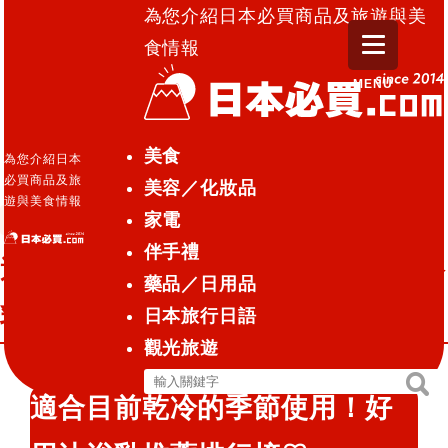
為您介紹日本必買商品及旅遊與美
食情報
MENU
日本必買.com TOP
»
適合目前乾冷的季節使用！好用
美食
為您介紹日本
沐浴乳推薦排行榜♡
必買商品及旅
美容／化妝品
遊與美食情報
家電
藥品／日用品
2017.12.14
伴手禮
適合目前乾冷的季節使用！好用沐浴
藥品／日用品
乳推薦排行榜♡
日本旅行日語
觀光旅遊
搜
搜
適合目前乾冷的季節使用！好
尋
尋
關