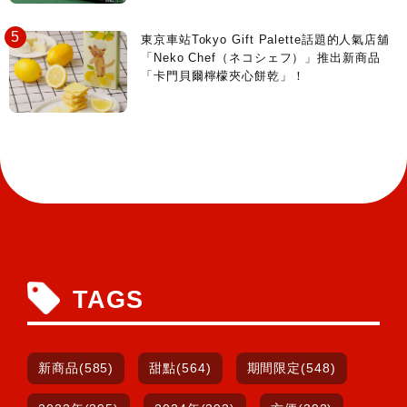
東京車站Tokyo Gift Palette話題的人氣店舖
「Neko Chef（ネコシェフ）」推出新商品
「卡門貝爾檸檬夾心餅乾」！
TAGS
新商品(585)
甜點(564)
期間限定(548)