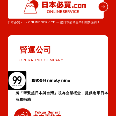
日本必買.com ONLINE SERVICE ー 把日本的精品帶到您的面前！
營運公司
OPERATING COMPANY
將「牽繫起日本與台灣」視為企業概念，提供進軍日本
商務輔助