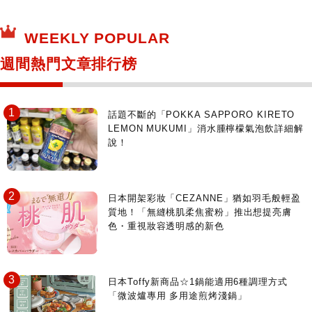
保健食品
神奇寶貝中心・專賣介紹
所有
WEEKLY POPULAR
日本寺社
東京百貨店～TOKYO Depart～
週間熱門文章排行榜
日動畫日劇聖地巡禮
台日交流活動
話題不斷的「POKKA SAPPORO KIRETO
LEMON MUKUMI」消水腫檸檬氣泡飲詳細解
說！
日本開架彩妝「CEZANNE」猶如羽毛般輕盈
質地！「無縫桃肌柔焦蜜粉」推出想提亮膚
色・重視妝容透明感的新色
日本Toffy新商品☆1鍋能適用6種調理方式
「微波爐專用 多用途煎烤淺鍋」