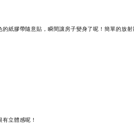
色的紙膠帶隨意貼，瞬間讓房子變身了呢！簡單的放射
很有立體感呢！