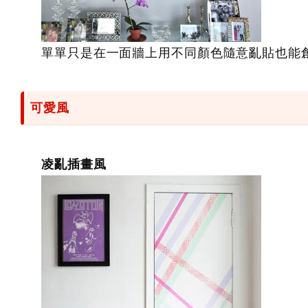
單單只是在一面牆上用不同顏色隨意亂貼也能
可愛風
凌亂插畫風