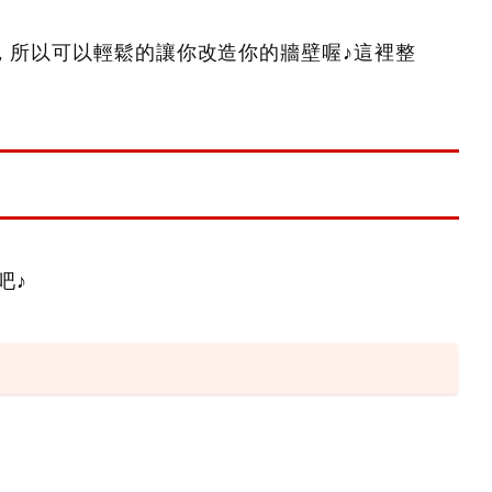
，所以可以輕鬆的讓你改造你的牆壁喔♪這裡整
吧♪