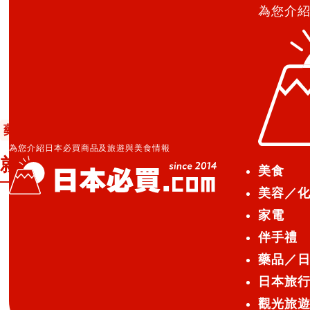
為您介
日本必買.com TOP
»
就算是在外租屋也不用害怕☆一
藥品／日用品
2014.09.03
為您介紹日本必買商品及旅遊與美食情報
就算是在外租屋也不用害怕☆一起用
美食
美容／
家電
就算是在外租屋也不用害怕☆一
伴手禮
藥品／
日本旅
不管是手不靈巧的你，或是在外
觀光旅