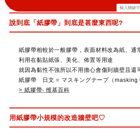
的方法
搜
尋
說到底「紙膠帶」到底是甚麼東西呢?
關
鍵
字:
紙膠帶相較於一般膠帶，表面材料改為紙。通
利用在黏貼紙張、美化、佈置等用途
就因為黏性不強所以不用擔心會傷到牆壁且還
紙膠帶 日文 = マスキングテープ（masking t
> 紙膠帶- 维基百科
用紙膠帶小規模的改造牆壁吧♡