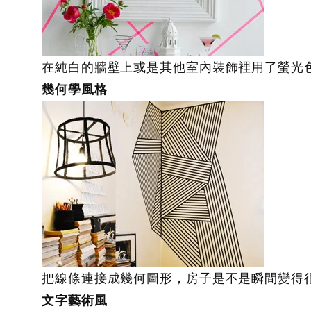
在純白的牆壁上或是其他室內裝飾裡用了螢光
幾何學風格
把線條連接成幾何圖形，房子是不是瞬間變得
文字藝術風