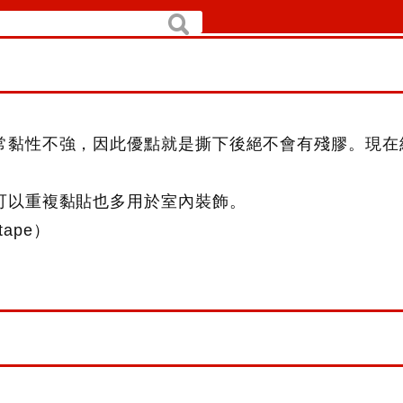
搜
尋
常黏性不強，因此優點就是撕下後絕不會有殘膠。現在
可以重複黏貼也多用於室內裝飾。
ape）