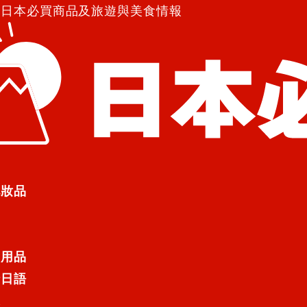
紹日本必買商品及旅遊與美食情報
起用紙膠帶讓牆壁變美吧！
紙膠帶讓牆壁變美吧！
化妝品
起用紙膠帶讓牆壁變美吧！
日用品
行日語
租屋的你都不用擔心！這裡整理許多用
遊