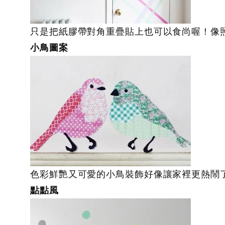
只是把紙膠帶對角重疊貼上也可以食尚喔！像
小鳥圖案
色彩鮮艷又可愛的小鳥裝飾好像讓家裡更熱鬧
點點風