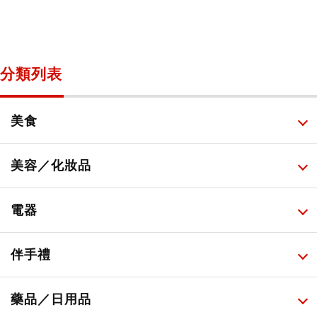
分類列表
美食
所有
美容／化妝品
甜點・菓子
所有
電器
人氣店鋪美食
便利商店化妝品
所有
伴手禮
便利商店美食
藥妝店化妝品
健康/美容儀器
所有
藥品／日用品