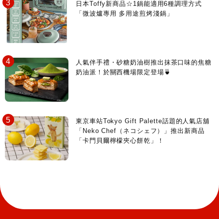
日本Toffy新商品☆1鍋能適用6種調理方式
「微波爐專用 多用途煎烤淺鍋」
人氣伴手禮・砂糖奶油樹推出抹茶口味的焦糖
奶油派！於關西機場限定登場🍵
東京車站Tokyo Gift Palette話題的人氣店舖
「Neko Chef（ネコシェフ）」推出新商品
「卡門貝爾檸檬夾心餅乾」！