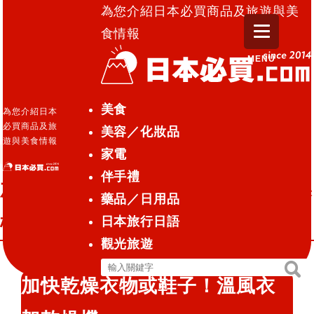
為您介紹日本必買商品及旅遊與美
食情報
MENU
日本必買.com TOP
»
加快乾燥衣物或鞋子！溫風衣架
美食
為您介紹日本
乾燥機
必買商品及旅
美容／化妝品
遊與美食情報
家電
藥品／日用品
2016.09.23
伴手禮
加快乾燥衣物或鞋子！溫風衣架乾燥
藥品／日用品
機
日本旅行日語
觀光旅遊
搜
搜
加快乾燥衣物或鞋子！溫風衣
尋
尋
關