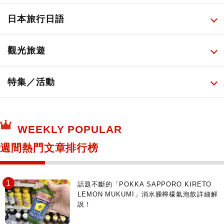
旅遊景點美食
百圓商店美妝品
廚房家電
伴手禮排行榜
所有
日本旅行日語
必吃的日式早餐
化妝教學影片
免稅商店
百圓商店
所有
觀光旅遊
日本酒達人
日常用藥
所有
特集／活動
保健食品
神奇寶貝中心・專賣介紹
所有
WEEKLY POPULAR
日本寺社
東京百貨店～TOKYO Depart～
週間熱門文章排行榜
日動畫日劇聖地巡禮
台日交流活動
話題不斷的「POKKA SAPPORO KIRETO
LEMON MUKUMI」消水腫檸檬氣泡飲詳細解
說！