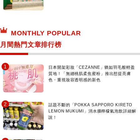
MONTHLY POPULAR
月間熱門文章排行榜
日本開架彩妝「CEZANNE」猶如羽毛般輕盈
質地！「無縫桃肌柔焦蜜粉」推出想提亮膚
色・重視妝容透明感的新色
話題不斷的「POKKA SAPPORO KIRETO
LEMON MUKUMI」消水腫檸檬氣泡飲詳細解
說！