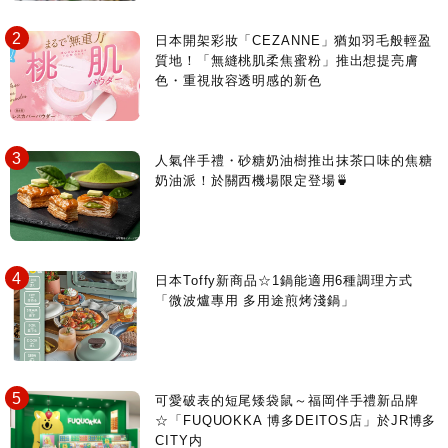
日本開架彩妝「CEZANNE」猶如羽毛般輕盈
質地！「無縫桃肌柔焦蜜粉」推出想提亮膚
色・重視妝容透明感的新色
人氣伴手禮・砂糖奶油樹推出抹茶口味的焦糖
奶油派！於關西機場限定登場🍵
日本Toffy新商品☆1鍋能適用6種調理方式
「微波爐專用 多用途煎烤淺鍋」
可愛破表的短尾矮袋鼠～福岡伴手禮新品牌
☆「FUQUOKKA 博多DEITOS店」於JR博多
CITY内