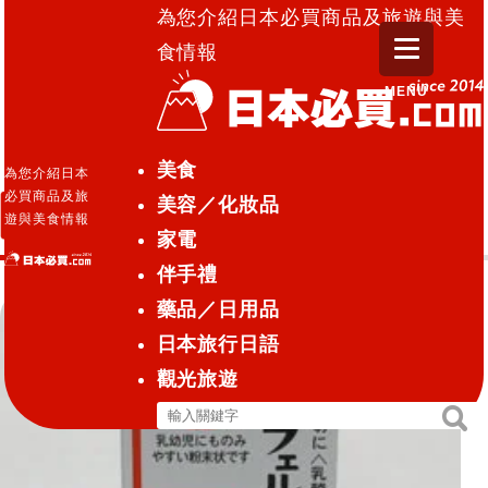
為您介紹日本必買商品及旅遊與美
食情報
MENU
日本必買.com TOP
»
S細粉
美食
為您介紹日本
必買商品及旅
美容／化妝品
S細粉
遊與美食情報
家電
伴手禮
藥品／日用品
日本旅行日語
觀光旅遊
搜
搜
尋
尋
關