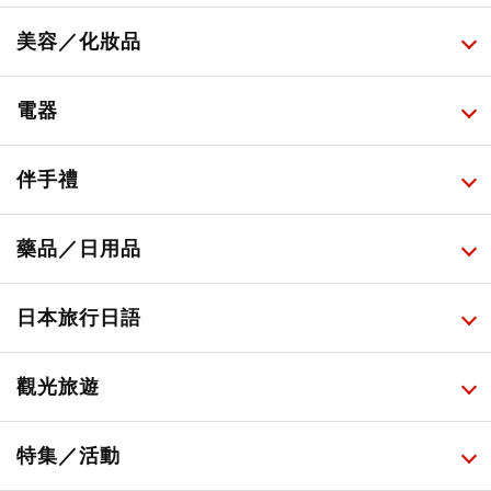
所有
美容／化妝品
甜點・菓子
所有
電器
人氣店鋪美食
便利商店化妝品
所有
伴手禮
便利商店美食
藥妝店化妝品
健康/美容儀器
所有
藥品／日用品
旅遊景點美食
百圓商店美妝品
廚房家電
伴手禮排行榜
所有
日本旅行日語
必吃的日式早餐
化妝教學影片
免稅商店
百圓商店
所有
觀光旅遊
日本酒達人
日常用藥
所有
特集／活動