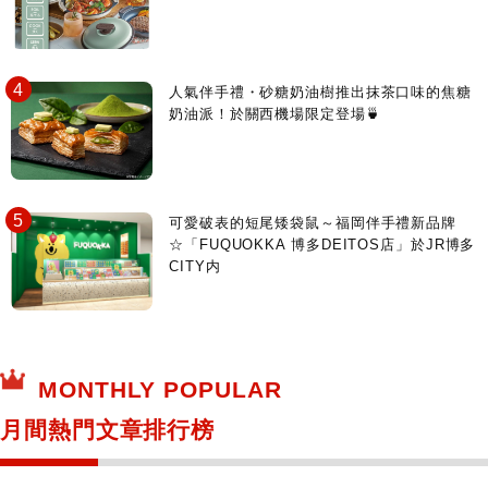
人氣伴手禮・砂糖奶油樹推出抹茶口味的焦糖
奶油派！於關西機場限定登場🍵
可愛破表的短尾矮袋鼠～福岡伴手禮新品牌
☆「FUQUOKKA 博多DEITOS店」於JR博多
CITY内
MONTHLY POPULAR
月間熱門文章排行榜