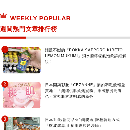
保健食品
神奇寶貝中心・專賣介紹
所有
WEEKLY POPULAR
日本寺社
東京百貨店～TOKYO Depart～
週間熱門文章排行榜
日動畫日劇聖地巡禮
台日交流活動
話題不斷的「POKKA SAPPORO KIRETO
LEMON MUKUMI」消水腫檸檬氣泡飲詳細解
說！
日本開架彩妝「CEZANNE」猶如羽毛般輕盈
質地！「無縫桃肌柔焦蜜粉」推出想提亮膚
色・重視妝容透明感的新色
日本Toffy新商品☆1鍋能適用6種調理方式
「微波爐專用 多用途煎烤淺鍋」