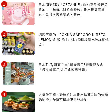
日本開架彩妝「CEZANNE」猶如羽毛般輕盈
質地！「無縫桃肌柔焦蜜粉」推出想提亮膚
色・重視妝容透明感的新色
話題不斷的「POKKA SAPPORO KIRETO
LEMON MUKUMI」消水腫檸檬氣泡飲詳細解
說！
日本Toffy新商品☆1鍋能適用6種調理方式
「微波爐專用 多用途煎烤淺鍋」
人氣伴手禮・砂糖奶油樹推出抹茶口味的焦糖
奶油派！於關西機場限定登場🍵