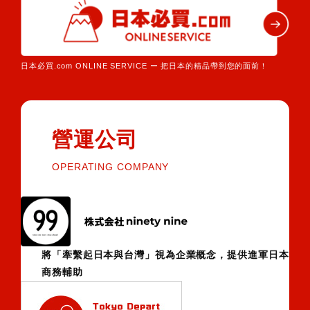
日本必買.com ONLINE SERVICE ー 把日本的精品帶到您的面前！
營運公司
OPERATING COMPANY
將「牽繫起日本與台灣」視為企業概念，提供進軍日本
商務輔助