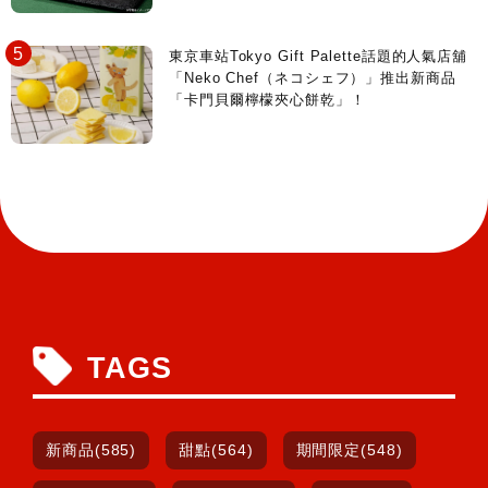
東京車站Tokyo Gift Palette話題的人氣店舖
「Neko Chef（ネコシェフ）」推出新商品
「卡門貝爾檸檬夾心餅乾」！
TAGS
新商品(585)
甜點(564)
期間限定(548)