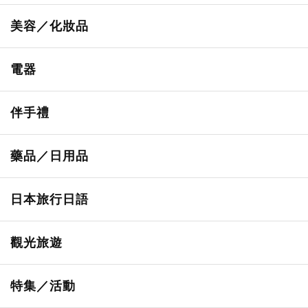
所有
美容／化妝品
甜點・菓子
所有
電器
人氣店鋪美食
便利商店化妝品
所有
伴手禮
便利商店美食
藥妝店化妝品
健康/美容儀器
所有
藥品／日用品
旅遊景點美食
百圓商店美妝品
廚房家電
伴手禮排行榜
所有
日本旅行日語
必吃的日式早餐
化妝教學影片
免稅商店
百圓商店
所有
觀光旅遊
日本酒達人
日常用藥
所有
特集／活動