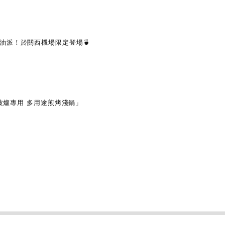
油派！於關西機場限定登場🍵
微波爐專用 多用途煎烤淺鍋」