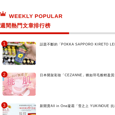
保健食品
神奇寶貝中心・專賣介紹
所有
WEEKLY POPULAR
日本寺社
東京百貨店～TOKYO Depart～
週間熱門文章排行榜
日動畫日劇聖地巡禮
台日交流活動
話題不斷的「POKKA SAPPORO KIRETO
日本開架彩妝「CEZANNE」猶如羽毛般輕
新開賣All in One凝霜「雪之上 YUKIN