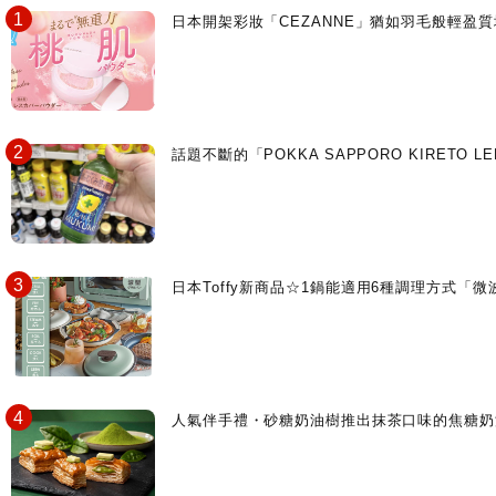
日本開架彩妝「CEZANNE」猶如羽毛般輕
話題不斷的「POKKA SAPPORO KIRETO
日本Toffy新商品☆1鍋能適用6種調理方式「
人氣伴手禮・砂糖奶油樹推出抹茶口味的焦糖奶