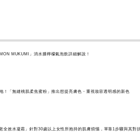
 LEMON MUKUMI」消水腫檸檬氣泡飲詳細解說！
盈質地！「無縫桃肌柔焦蜜粉」推出想提亮膚色・重視妝容透明感的新色
OUE 抗老全效水凝霜」針對30歲以上女性所抱持的肌膚煩惱，單靠1步驟與其對