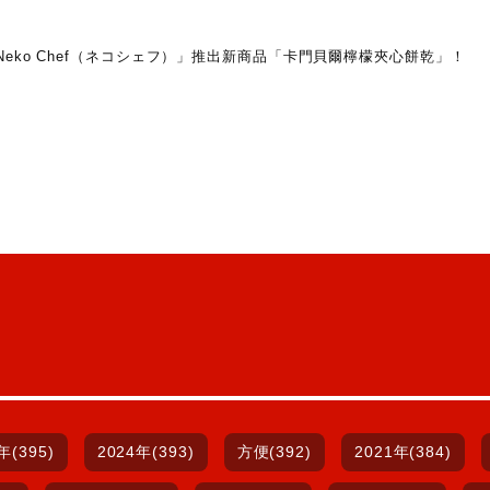
氣店舖「Neko Chef（ネコシェフ）」推出新商品「卡門貝爾檸檬夾心餅乾」！
年(395)
2024年(393)
方便(392)
2021年(384)