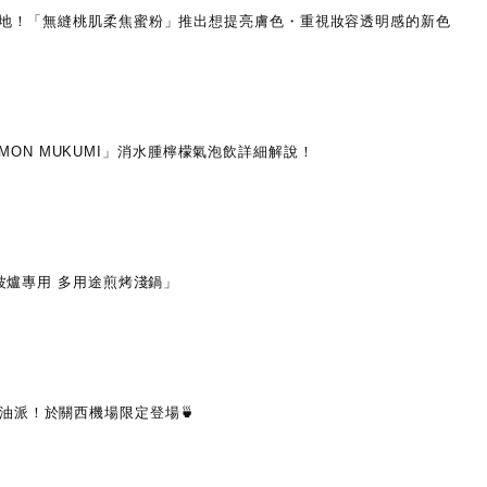
盈質地！「無縫桃肌柔焦蜜粉」推出想提亮膚色・重視妝容透明感的新色
 LEMON MUKUMI」消水腫檸檬氣泡飲詳細解說！
微波爐專用 多用途煎烤淺鍋」
油派！於關西機場限定登場🍵