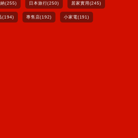
納(255)
日本旅行(250)
居家實用(245)
(194)
專售店(192)
小家電(191)