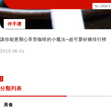
搜
尋
關
伴手禮
鍵
字:
讓你能更開心享受咖啡的小魔法─超可愛砂糖排行榜
2015.06.01
1
分類列表
美食