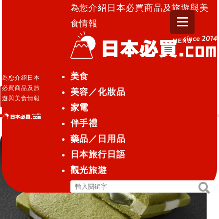
為您介紹日本必買商品及旅遊與美
食情報
MENU
日本必買.com TOP
»
貓舌餅乾
美食
為您介紹日本
必買商品及旅
美容／化妝品
貓舌餅乾
遊與美食情報
家電
伴手禮
藥品／日用品
日本旅行日語
觀光旅遊
搜
搜
尋
尋
關