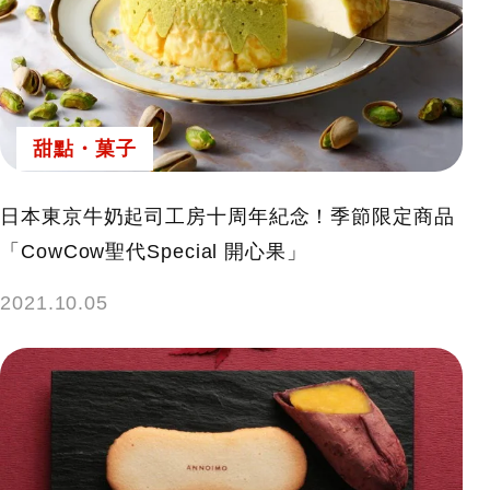
甜點・菓子
日本東京牛奶起司工房十周年紀念！季節限定商品
「CowCow聖代Special 開心果」
2021.10.05