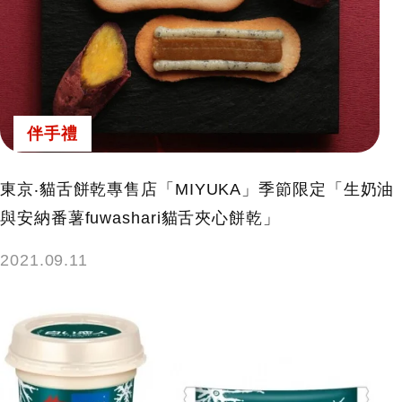
伴手禮
東京‧貓舌餅乾專售店「MIYUKA」季節限定「生奶油
與安納番薯fuwashari貓舌夾心餅乾」
2021.09.11