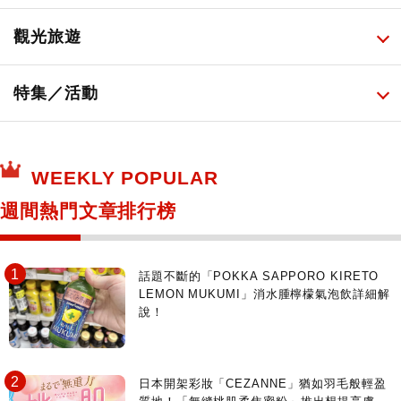
必吃的日式早餐
化妝教學影片
免稅商店
百圓商店
所有
觀光旅遊
日本酒達人
日常用藥
所有
特集／活動
保健食品
神奇寶貝中心・專賣介紹
所有
WEEKLY POPULAR
日本寺社
東京百貨店～TOKYO Depart～
週間熱門文章排行榜
日動畫日劇聖地巡禮
台日交流活動
話題不斷的「POKKA SAPPORO KIRETO
LEMON MUKUMI」消水腫檸檬氣泡飲詳細解
說！
日本開架彩妝「CEZANNE」猶如羽毛般輕盈