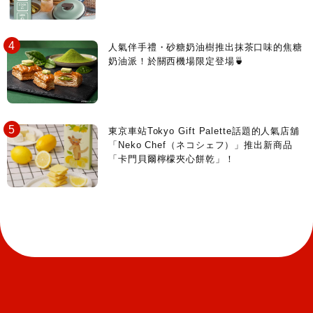
人氣伴手禮・砂糖奶油樹推出抹茶口味的焦糖
奶油派！於關西機場限定登場🍵
東京車站Tokyo Gift Palette話題的人氣店舖
「Neko Chef（ネコシェフ）」推出新商品
「卡門貝爾檸檬夾心餅乾」！