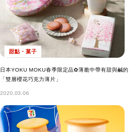
甜點・菓子
日本YOKU MOKU春季限定品✿薄脆中帶有甜與鹹的
「雙層櫻花巧克力薄片」
2020.03.06