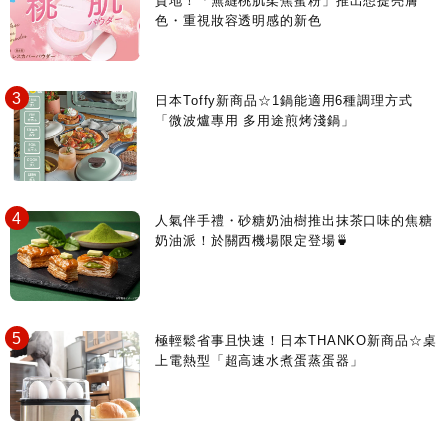
質地！「無縫桃肌柔焦蜜粉」推出想提亮膚
色・重視妝容透明感的新色
日本Toffy新商品☆1鍋能適用6種調理方式
「微波爐專用 多用途煎烤淺鍋」
人氣伴手禮・砂糖奶油樹推出抹茶口味的焦糖
奶油派！於關西機場限定登場🍵
極輕鬆省事且快速！日本THANKO新商品☆桌
上電熱型「超高速水煮蛋蒸蛋器」