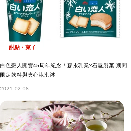
甜點・菓子
白色戀人開賣45周年紀念！森永乳業x石屋製菓‧期間
限定飲料與夾心冰淇淋
2021.02.08