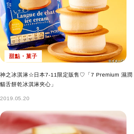
甜點・菓子
神之冰淇淋☆日本7-11限定販售♡「7 Premium 濕潤
貓舌餅乾冰淇淋夾心」
2019.05.20