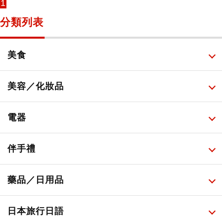
1
分類列表
美食
所有
美容／化妝品
甜點・菓子
所有
電器
人氣店鋪美食
便利商店化妝品
所有
伴手禮
便利商店美食
藥妝店化妝品
健康/美容儀器
所有
藥品／日用品
旅遊景點美食
百圓商店美妝品
廚房家電
伴手禮排行榜
所有
日本旅行日語