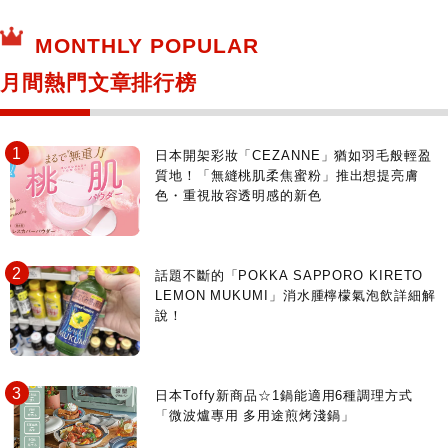
MONTHLY POPULAR
月間熱門文章排行榜
日本開架彩妝「CEZANNE」猶如羽毛般輕盈
質地！「無縫桃肌柔焦蜜粉」推出想提亮膚
色・重視妝容透明感的新色
話題不斷的「POKKA SAPPORO KIRETO
LEMON MUKUMI」消水腫檸檬氣泡飲詳細解
說！
日本Toffy新商品☆1鍋能適用6種調理方式
「微波爐專用 多用途煎烤淺鍋」