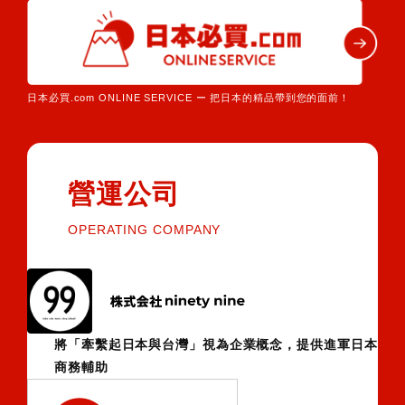
日本必買.com ONLINE SERVICE ー 把日本的精品帶到您的面前！
營運公司
OPERATING COMPANY
將「牽繫起日本與台灣」視為企業概念，提供進軍日本
商務輔助