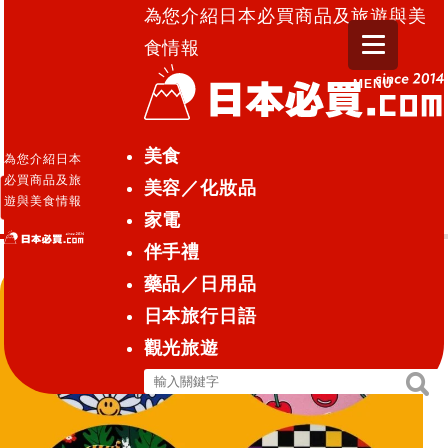
為您介紹日本必買商品及旅遊與美
食情報
MENU
日本必買.com TOP
»
藍光傷害
美食
為您介紹日本
必買商品及旅
美容／化妝品
藍光傷害
遊與美食情報
家電
伴手禮
藥品／日用品
日本旅行日語
觀光旅遊
搜
搜
尋
尋
關