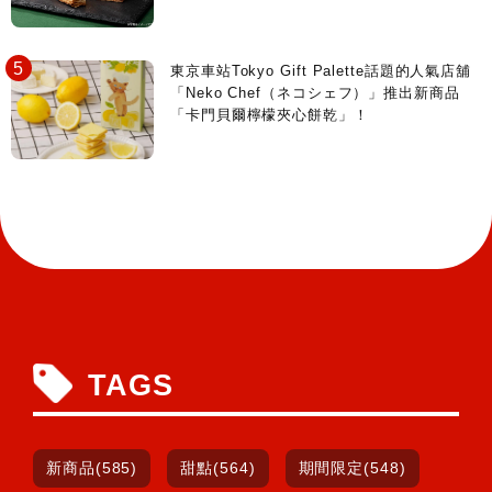
東京車站Tokyo Gift Palette話題的人氣店舖
「Neko Chef（ネコシェフ）」推出新商品
「卡門貝爾檸檬夾心餅乾」！
TAGS
新商品(585)
甜點(564)
期間限定(548)