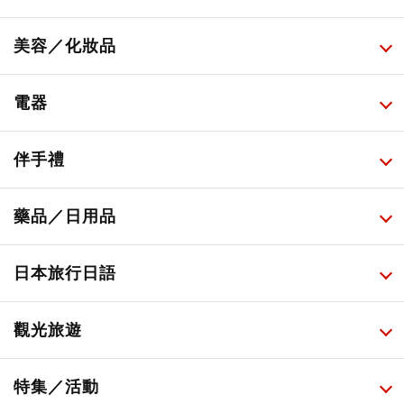
所有
美容／化妝品
甜點・菓子
所有
電器
人氣店鋪美食
便利商店化妝品
所有
伴手禮
便利商店美食
藥妝店化妝品
健康/美容儀器
所有
藥品／日用品
旅遊景點美食
百圓商店美妝品
廚房家電
伴手禮排行榜
所有
日本旅行日語
必吃的日式早餐
化妝教學影片
免稅商店
百圓商店
所有
觀光旅遊
日本酒達人
日常用藥
所有
特集／活動