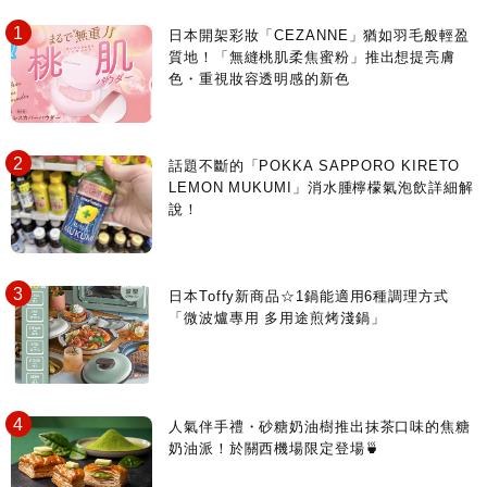
日本開架彩妝「CEZANNE」猶如羽毛般輕盈
質地！「無縫桃肌柔焦蜜粉」推出想提亮膚
色・重視妝容透明感的新色
話題不斷的「POKKA SAPPORO KIRETO
LEMON MUKUMI」消水腫檸檬氣泡飲詳細解
說！
日本Toffy新商品☆1鍋能適用6種調理方式
「微波爐專用 多用途煎烤淺鍋」
人氣伴手禮・砂糖奶油樹推出抹茶口味的焦糖
奶油派！於關西機場限定登場🍵