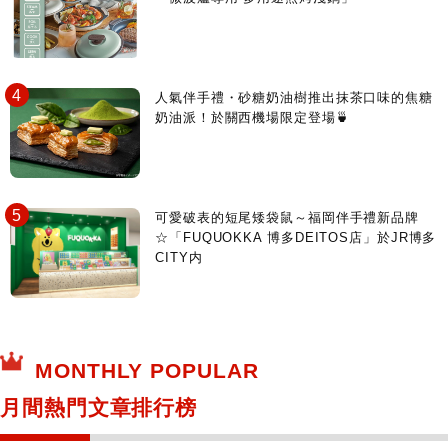
人氣伴手禮・砂糖奶油樹推出抹茶口味的焦糖
奶油派！於關西機場限定登場🍵
可愛破表的短尾矮袋鼠～福岡伴手禮新品牌
☆「FUQUOKKA 博多DEITOS店」於JR博多
CITY内
MONTHLY POPULAR
月間熱門文章排行榜