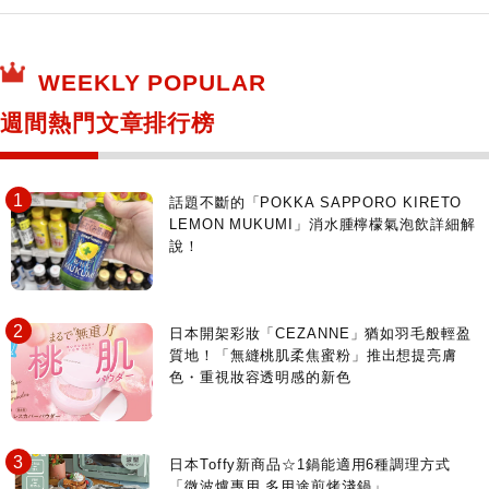
保健食品
神奇寶貝中心・專賣介紹
所有
WEEKLY POPULAR
日本寺社
東京百貨店～TOKYO Depart～
週間熱門文章排行榜
日動畫日劇聖地巡禮
台日交流活動
話題不斷的「POKKA SAPPORO KIRETO
LEMON MUKUMI」消水腫檸檬氣泡飲詳細解
說！
日本開架彩妝「CEZANNE」猶如羽毛般輕盈
質地！「無縫桃肌柔焦蜜粉」推出想提亮膚
色・重視妝容透明感的新色
日本Toffy新商品☆1鍋能適用6種調理方式
「微波爐專用 多用途煎烤淺鍋」