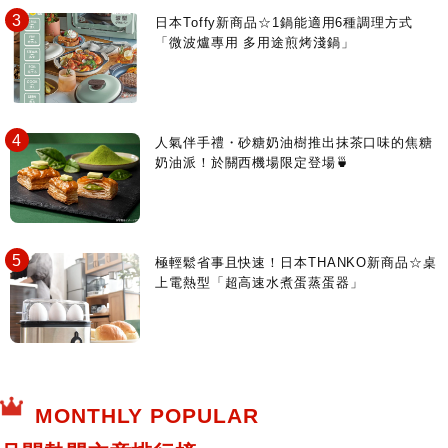
日本Toffy新商品☆1鍋能適用6種調理方式
「微波爐專用 多用途煎烤淺鍋」
人氣伴手禮・砂糖奶油樹推出抹茶口味的焦糖
奶油派！於關西機場限定登場🍵
極輕鬆省事且快速！日本THANKO新商品☆桌
上電熱型「超高速水煮蛋蒸蛋器」
MONTHLY POPULAR