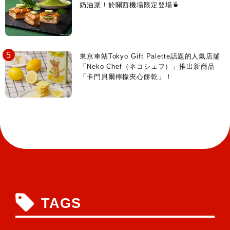
奶油派！於關西機場限定登場🍵
東京車站Tokyo Gift Palette話題的人氣店舖
「Neko Chef（ネコシェフ）」推出新商品
「卡門貝爾檸檬夾心餅乾」！
TAGS