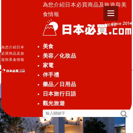
為您介紹日本必買商品及旅遊與美
食情報
MENU
日本必買.com TOP
»
膠囊旅館
美食
為您介紹日本
必買商品及旅
美容／化妝品
膠囊旅館
遊與美食情報
家電
伴手禮
藥品／日用品
日本旅行日語
觀光旅遊
搜
搜
尋
尋
關