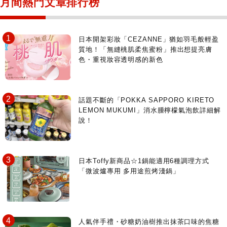
月間熱門文章排行榜
日本開架彩妝「CEZANNE」猶如羽毛般輕盈
質地！「無縫桃肌柔焦蜜粉」推出想提亮膚
色・重視妝容透明感的新色
話題不斷的「POKKA SAPPORO KIRETO
LEMON MUKUMI」消水腫檸檬氣泡飲詳細解
說！
日本Toffy新商品☆1鍋能適用6種調理方式
「微波爐專用 多用途煎烤淺鍋」
人氣伴手禮・砂糖奶油樹推出抹茶口味的焦糖