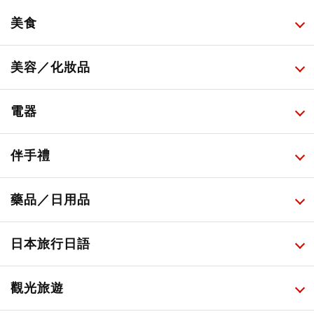
美食
所有
美容／化妝品
甜點・菓子
所有
電器
人氣店鋪美食
便利商店化妝品
所有
伴手禮
便利商店美食
藥妝店化妝品
健康/美容儀器
所有
藥品／日用品
旅遊景點美食
百圓商店美妝品
廚房家電
伴手禮排行榜
所有
日本旅行日語
必吃的日式早餐
化妝教學影片
免稅商店
百圓商店
所有
觀光旅遊
日本酒達人