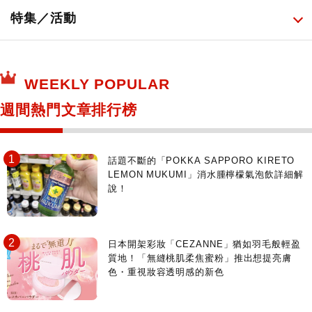
日常用藥
所有
特集／活動
保健食品
神奇寶貝中心・專賣介紹
所有
WEEKLY POPULAR
日本寺社
東京百貨店～TOKYO Depart～
週間熱門文章排行榜
日動畫日劇聖地巡禮
台日交流活動
話題不斷的「POKKA SAPPORO KIRETO
LEMON MUKUMI」消水腫檸檬氣泡飲詳細解
說！
日本開架彩妝「CEZANNE」猶如羽毛般輕盈
質地！「無縫桃肌柔焦蜜粉」推出想提亮膚
色・重視妝容透明感的新色