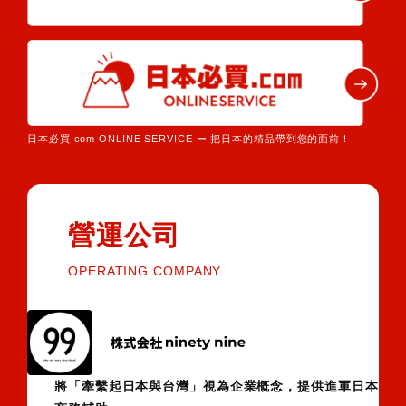
日本必買.com ONLINE SERVICE ー 把日本的精品帶到您的面前！
營運公司
OPERATING COMPANY
將「牽繫起日本與台灣」視為企業概念，提供進軍日本