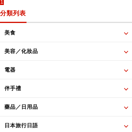
1
分類列表
美食
所有
美容／化妝品
甜點・菓子
所有
電器
人氣店鋪美食
便利商店化妝品
所有
伴手禮
便利商店美食
藥妝店化妝品
健康/美容儀器
所有
藥品／日用品
旅遊景點美食
百圓商店美妝品
廚房家電
伴手禮排行榜
所有
日本旅行日語