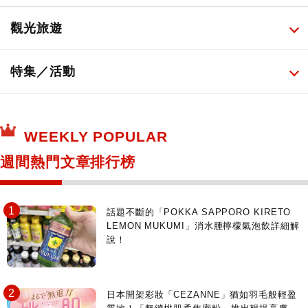
必吃的日式早餐
化妝教學影片
免稅商店
百圓商店
所有
觀光旅遊
日本酒達人
日常用藥
所有
特集／活動
保健食品
神奇寶貝中心・專賣介紹
所有
WEEKLY POPULAR
日本寺社
東京百貨店～TOKYO Depart～
週間熱門文章排行榜
日動畫日劇聖地巡禮
台日交流活動
話題不斷的「POKKA SAPPORO KIRETO
LEMON MUKUMI」消水腫檸檬氣泡飲詳細解
說！
日本開架彩妝「CEZANNE」猶如羽毛般輕盈