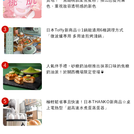
質地！「無縫桃肌柔焦蜜粉」推出想提亮膚
色・重視妝容透明感的新色
日本Toffy新商品☆1鍋能適用6種調理方式
「微波爐專用 多用途煎烤淺鍋」
人氣伴手禮・砂糖奶油樹推出抹茶口味的焦糖
奶油派！於關西機場限定登場🍵
極輕鬆省事且快速！日本THANKO新商品☆桌
上電熱型「超高速水煮蛋蒸蛋器」