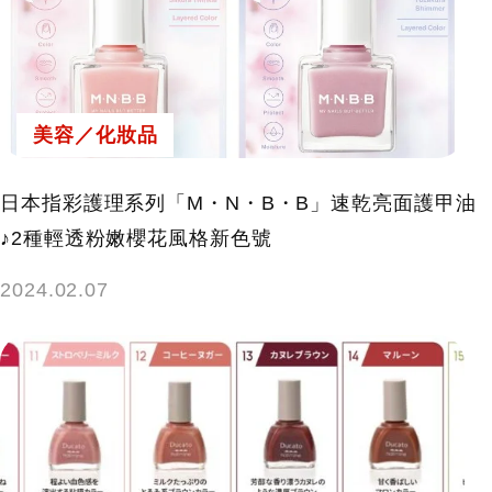
美容／化妝品
日本指彩護理系列「M・N・B・B」速乾亮面護甲油
♪2種輕透粉嫩櫻花風格新色號
2024.02.07