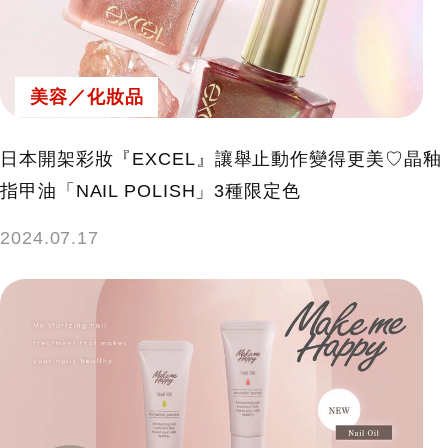
鍵
字:
美容／化妝品
日本開架彩妝『EXCEL』讓舉止動作變得更美♡晶釉
指甲油「NAIL POLISH」3種限定色
2024.07.17