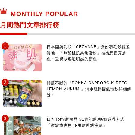
MONTHLY POPULAR
月間熱門文章排行榜
日本開架彩妝「CEZANNE」猶如羽毛般輕盈
質地！「無縫桃肌柔焦蜜粉」推出想提亮膚
色・重視妝容透明感的新色
話題不斷的「POKKA SAPPORO KIRETO
LEMON MUKUMI」消水腫檸檬氣泡飲詳細解
說！
日本Toffy新商品☆1鍋能適用6種調理方式
「微波爐專用 多用途煎烤淺鍋」