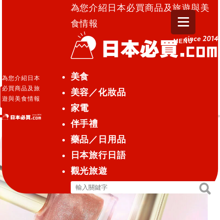
為您介紹日本必買商品及旅遊與美
食情報
MENU
日本必買.com TOP
»
美甲
美食
為您介紹日本
必買商品及旅
美容／化妝品
美甲
遊與美食情報
家電
伴手禮
藥品／日用品
日本旅行日語
觀光旅遊
搜
搜
尋
尋
關