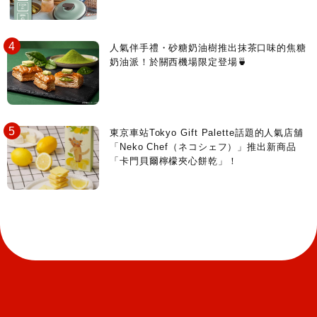
人氣伴手禮・砂糖奶油樹推出抹茶口味的焦糖
奶油派！於關西機場限定登場🍵
東京車站Tokyo Gift Palette話題的人氣店舖
「Neko Chef（ネコシェフ）」推出新商品
「卡門貝爾檸檬夾心餅乾」！