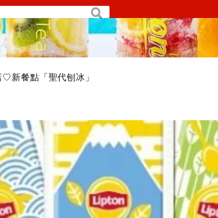
搜
尋
限定快閃店♡新餐點「聖代刨冰」