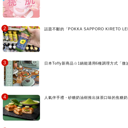
話題不斷的「POKKA SAPPORO KIRETO
日本Toffy新商品☆1鍋能適用6種調理方式「
人氣伴手禮・砂糖奶油樹推出抹茶口味的焦糖奶