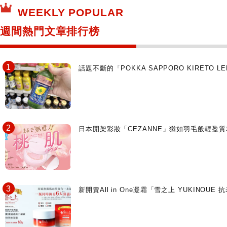
WEEKLY POPULAR
日本寺社
東京百貨店～TOKYO Depart～
週間熱門文章排行榜
日動畫日劇聖地巡禮
台日交流活動
話題不斷的「POKKA SAPPORO KIRETO
日本開架彩妝「CEZANNE」猶如羽毛般輕
新開賣All in One凝霜「雪之上 YUKIN