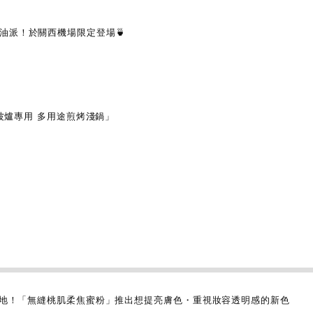
油派！於關西機場限定登場🍵
微波爐專用 多用途煎烤淺鍋」
盈質地！「無縫桃肌柔焦蜜粉」推出想提亮膚色・重視妝容透明感的新色