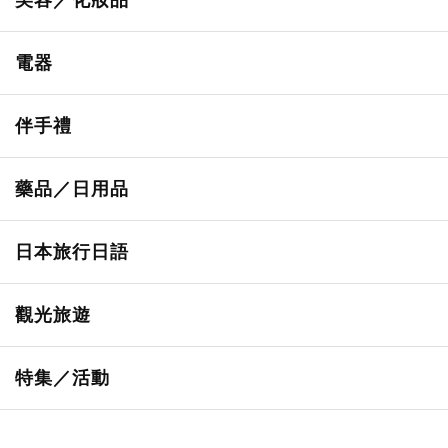
美容／化妝品
甜點・菓子
所有
電器
人氣店鋪美食
便利商店化妝品
所有
伴手禮
便利商店美食
藥妝店化妝品
健康/美容儀器
所有
藥品／日用品
旅遊景點美食
百圓商店美妝品
廚房家電
伴手禮排行榜
所有
日本旅行日語
必吃的日式早餐
化妝教學影片
免稅商店
百圓商店
所有
觀光旅遊
日本酒達人
日常用藥
所有
特集／活動
保健食品
神奇寶貝中心・專賣介紹
所有