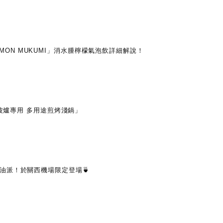
 LEMON MUKUMI」消水腫檸檬氣泡飲詳細解說！
微波爐專用 多用途煎烤淺鍋」
油派！於關西機場限定登場🍵