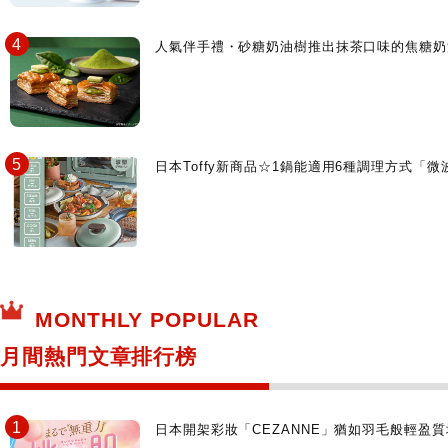
人氣伴手禮・砂糖奶油樹推出抹茶口味的焦糖奶
日本Toffy新商品☆1鍋能適用6種調理方式「
MONTHLY POPULAR
月間熱門文章排行榜
日本開架彩妝「CEZANNE」猶如羽毛般輕