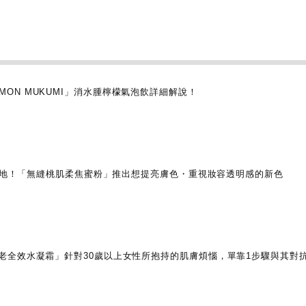
 LEMON MUKUMI」消水腫檸檬氣泡飲詳細解說！
盈質地！「無縫桃肌柔焦蜜粉」推出想提亮膚色・重視妝容透明感的新色
OUE 抗老全效水凝霜」針對30歲以上女性所抱持的肌膚煩惱，單靠1步驟與其對