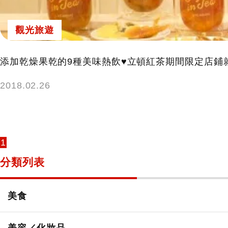
觀光旅遊
添加乾燥果乾的9種美味熱飲♥立頓紅茶期間限定店鋪
2018.02.26
1
分類列表
美食
所有