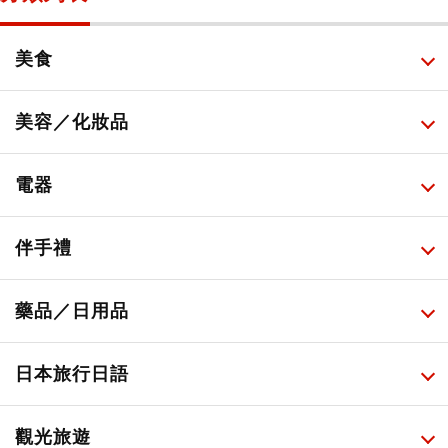
美食
所有
美容／化妝品
甜點・菓子
所有
電器
人氣店鋪美食
便利商店化妝品
所有
伴手禮
便利商店美食
藥妝店化妝品
健康/美容儀器
所有
藥品／日用品
旅遊景點美食
百圓商店美妝品
廚房家電
伴手禮排行榜
所有
日本旅行日語
必吃的日式早餐
化妝教學影片
免稅商店
百圓商店
所有
觀光旅遊