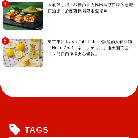
人氣伴手禮・砂糖奶油樹推出抹茶口味的焦糖
奶油派！於關西機場限定登場🍵
東京車站Tokyo Gift Palette話題的人氣店舖
「Neko Chef（ネコシェフ）」推出新商品
「卡門貝爾檸檬夾心餅乾」！
TAGS