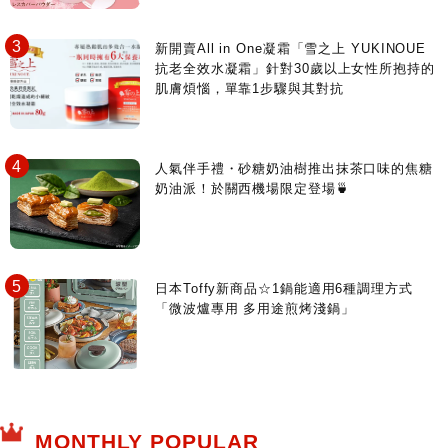
新開賣All in One凝霜「雪之上 YUKINOUE
抗老全效水凝霜」針對30歲以上女性所抱持的
肌膚煩惱，單靠1步驟與其對抗
人氣伴手禮・砂糖奶油樹推出抹茶口味的焦糖
奶油派！於關西機場限定登場🍵
日本Toffy新商品☆1鍋能適用6種調理方式
「微波爐專用 多用途煎烤淺鍋」
MONTHLY POPULAR