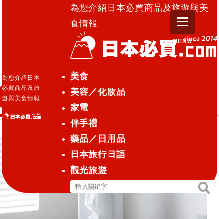
為您介紹日本必買商品及旅遊與美
食情報
MENU
日本必買.com TOP
»
濕紙巾
美食
為您介紹日本
必買商品及旅
美容／化妝品
濕紙巾
遊與美食情報
家電
伴手禮
藥品／日用品
日本旅行日語
觀光旅遊
搜
搜
尋
尋
關