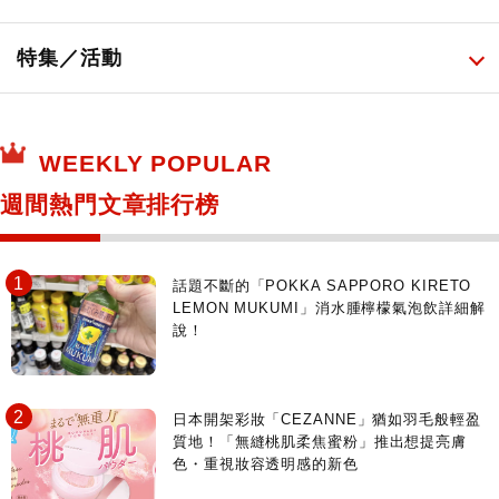
日本酒達人
日常用藥
所有
特集／活動
保健食品
神奇寶貝中心・專賣介紹
所有
WEEKLY POPULAR
日本寺社
東京百貨店～TOKYO Depart～
週間熱門文章排行榜
日動畫日劇聖地巡禮
台日交流活動
話題不斷的「POKKA SAPPORO KIRETO
LEMON MUKUMI」消水腫檸檬氣泡飲詳細解
說！
日本開架彩妝「CEZANNE」猶如羽毛般輕盈
質地！「無縫桃肌柔焦蜜粉」推出想提亮膚
色・重視妝容透明感的新色