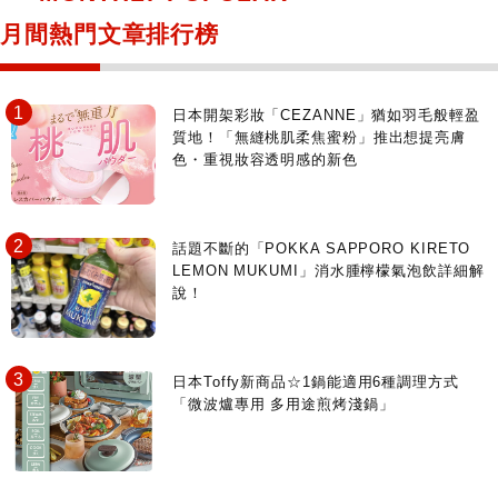
月間熱門文章排行榜
日本開架彩妝「CEZANNE」猶如羽毛般輕盈
質地！「無縫桃肌柔焦蜜粉」推出想提亮膚
色・重視妝容透明感的新色
話題不斷的「POKKA SAPPORO KIRETO
LEMON MUKUMI」消水腫檸檬氣泡飲詳細解
說！
日本Toffy新商品☆1鍋能適用6種調理方式
「微波爐專用 多用途煎烤淺鍋」