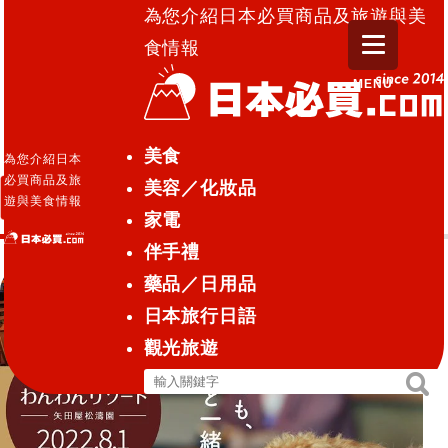
為您介紹日本必買商品及旅遊與美
食情報
MENU
日本必買.com TOP
»
床墊
美食
為您介紹日本
必買商品及旅
美容／化妝品
床墊
遊與美食情報
家電
伴手禮
藥品／日用品
日本旅行日語
觀光旅遊
搜
搜
尋
尋
關