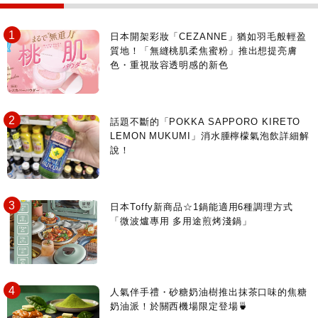
日本開架彩妝「CEZANNE」猶如羽毛般輕盈
質地！「無縫桃肌柔焦蜜粉」推出想提亮膚
色・重視妝容透明感的新色
話題不斷的「POKKA SAPPORO KIRETO
LEMON MUKUMI」消水腫檸檬氣泡飲詳細解
說！
日本Toffy新商品☆1鍋能適用6種調理方式
「微波爐專用 多用途煎烤淺鍋」
人氣伴手禮・砂糖奶油樹推出抹茶口味的焦糖
奶油派！於關西機場限定登場🍵