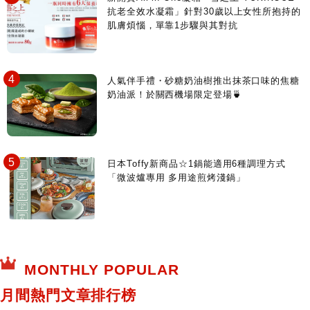
抗老全效水凝霜」針對30歲以上女性所抱持的
肌膚煩惱，單靠1步驟與其對抗
人氣伴手禮・砂糖奶油樹推出抹茶口味的焦糖
奶油派！於關西機場限定登場🍵
日本Toffy新商品☆1鍋能適用6種調理方式
「微波爐專用 多用途煎烤淺鍋」
MONTHLY POPULAR
月間熱門文章排行榜