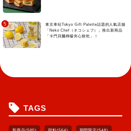
東京車站Tokyo Gift Palette話題的人氣店舖
「Neko Chef（ネコシェフ）」推出新商品
「卡門貝爾檸檬夾心餅乾」！
TAGS
新商品(585)
甜點(564)
期間限定(548)