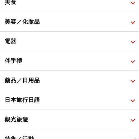
美食
所有
美容／化妝品
甜點・菓子
所有
電器
人氣店鋪美食
便利商店化妝品
所有
伴手禮
便利商店美食
藥妝店化妝品
健康/美容儀器
所有
藥品／日用品
旅遊景點美食
百圓商店美妝品
廚房家電
伴手禮排行榜
所有
日本旅行日語
必吃的日式早餐
化妝教學影片
免稅商店
百圓商店
所有
觀光旅遊
日本酒達人
日常用藥
所有