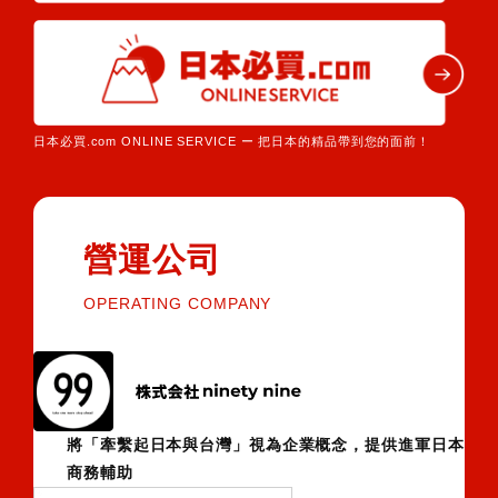
日本必買.com ONLINE SERVICE ー 把日本的精品帶到您的面前！
營運公司
OPERATING COMPANY
將「牽繫起日本與台灣」視為企業概念，提供進軍日本
商務輔助