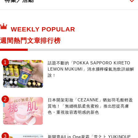
特集／活動
保健食品
神奇寶貝中心・專賣介紹
所有
WEEKLY POPULAR
日本寺社
東京百貨店～TOKYO Depart～
週間熱門文章排行榜
日動畫日劇聖地巡禮
台日交流活動
話題不斷的「POKKA SAPPORO KIRETO
LEMON MUKUMI」消水腫檸檬氣泡飲詳細解
說！
日本開架彩妝「CEZANNE」猶如羽毛般輕盈
質地！「無縫桃肌柔焦蜜粉」推出想提亮膚
色・重視妝容透明感的新色
新開賣All in One凝霜「雪之上 YUKINOUE