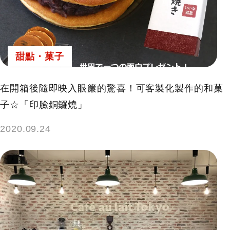
甜點・菓子
在開箱後隨即映入眼簾的驚喜！可客製化製作的和菓
子☆「印臉銅鑼燒」
2020.09.24