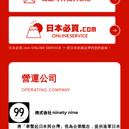
日本必買.com ONLINE SERVICE ー 把日本的精品帶到您的面前！
營運公司
OPERATING COMPANY
將「牽繫起日本與台灣」視為企業概念，提供進軍日本