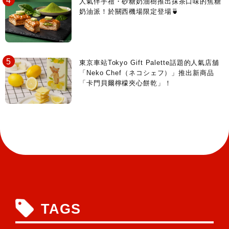
人氣伴手禮・砂糖奶油樹推出抹茶口味的焦糖
奶油派！於關西機場限定登場🍵
東京車站Tokyo Gift Palette話題的人氣店舖
「Neko Chef（ネコシェフ）」推出新商品
「卡門貝爾檸檬夾心餅乾」！
TAGS