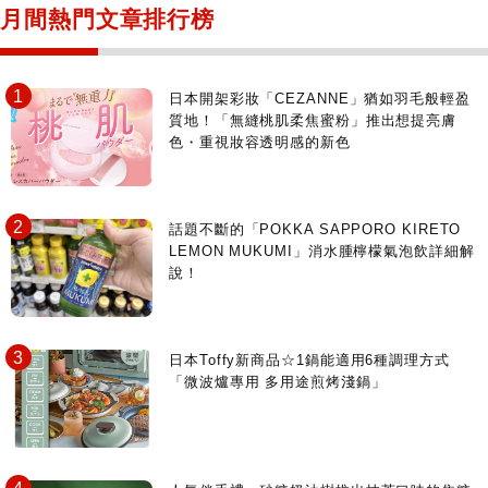
月間熱門文章排行榜
日本開架彩妝「CEZANNE」猶如羽毛般輕盈
質地！「無縫桃肌柔焦蜜粉」推出想提亮膚
色・重視妝容透明感的新色
話題不斷的「POKKA SAPPORO KIRETO
LEMON MUKUMI」消水腫檸檬氣泡飲詳細解
說！
日本Toffy新商品☆1鍋能適用6種調理方式
「微波爐專用 多用途煎烤淺鍋」