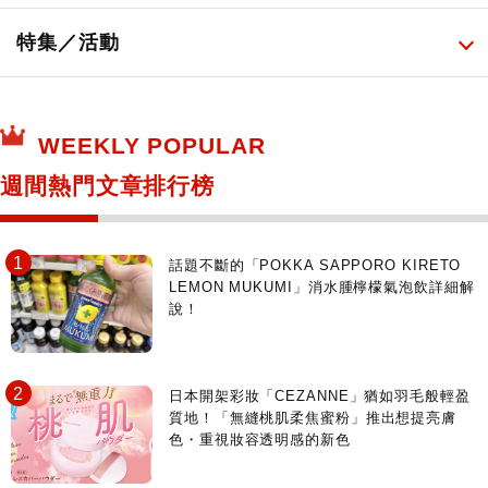
日本酒達人
日常用藥
所有
特集／活動
保健食品
神奇寶貝中心・專賣介紹
所有
WEEKLY POPULAR
日本寺社
東京百貨店～TOKYO Depart～
週間熱門文章排行榜
日動畫日劇聖地巡禮
台日交流活動
話題不斷的「POKKA SAPPORO KIRETO
LEMON MUKUMI」消水腫檸檬氣泡飲詳細解
說！
日本開架彩妝「CEZANNE」猶如羽毛般輕盈
質地！「無縫桃肌柔焦蜜粉」推出想提亮膚
色・重視妝容透明感的新色