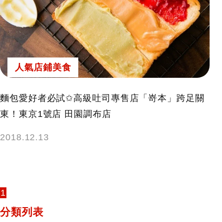
人氣店鋪美食
麵包愛好者必試✩高級吐司專售店「嵜本」跨足關
東！東京1號店 田園調布店
2018.12.13
1
分類列表