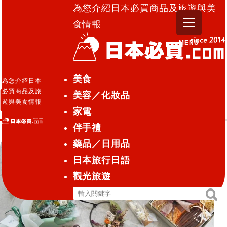
為您介紹日本必買商品及旅遊與美
食情報
MENU
日本必買.com TOP
»
客製化
美食
為您介紹日本
必買商品及旅
美容／化妝品
客製化
遊與美食情報
家電
伴手禮
藥品／日用品
日本旅行日語
觀光旅遊
搜
搜
尋
尋
關