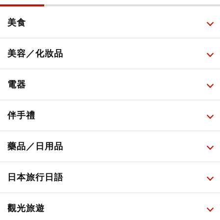
美食
所有
美容／化妝品
甜點・菓子
所有
電器
人氣店鋪美食
便利商店化妝品
所有
伴手禮
便利商店美食
藥妝店化妝品
健康/美容儀器
所有
藥品／日用品
旅遊景點美食
百圓商店美妝品
廚房家電
伴手禮排行榜
所有
日本旅行日語
必吃的日式早餐
化妝教學影片
免稅商店
百圓商店
所有
觀光旅遊