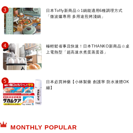
日本Toffy新商品☆1鍋能適用6種調理方式
「微波爐專用 多用途煎烤淺鍋」
極輕鬆省事且快速！日本THANKO新商品☆桌
上電熱型「超高速水煮蛋蒸蛋器」
日本必買神藥【小林製藥 創護寧 防水液體OK
繃】
MONTHLY POPULAR