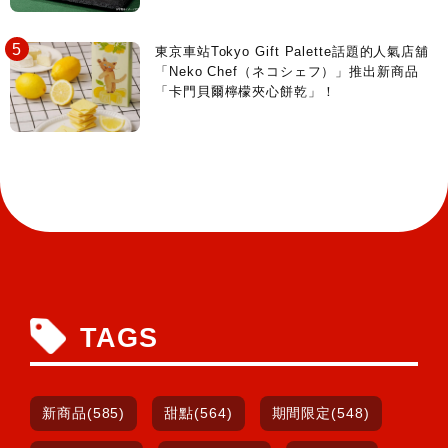
東京車站Tokyo Gift Palette話題的人氣店舖
「Neko Chef（ネコシェフ）」推出新商品
「卡門貝爾檸檬夾心餅乾」！
TAGS
新商品(585)
甜點(564)
期間限定(548)