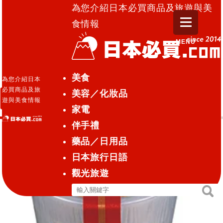
為您介紹日本必買商品及旅遊與美
食情報
MENU
日本必買.com TOP
»
堅燒
美食
為您介紹日本
必買商品及旅
美容／化妝品
堅燒
遊與美食情報
家電
伴手禮
藥品／日用品
日本旅行日語
觀光旅遊
搜
搜
尋
尋
關