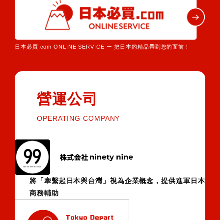
日本必買.com ONLINE SERVICE ー 把日本的精品帶到您的面前！
營運公司
OPERATING COMPANY
將「牽繫起日本與台灣」視為企業概念，提供進軍日本
商務輔助