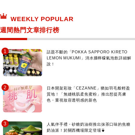
保健食品
神奇寶貝中心・專賣介紹
所有
WEEKLY POPULAR
日本寺社
東京百貨店～TOKYO Depart～
週間熱門文章排行榜
日動畫日劇聖地巡禮
台日交流活動
話題不斷的「POKKA SAPPORO KIRETO
LEMON MUKUMI」消水腫檸檬氣泡飲詳細解
說！
日本開架彩妝「CEZANNE」猶如羽毛般輕盈
質地！「無縫桃肌柔焦蜜粉」推出想提亮膚
色・重視妝容透明感的新色
人氣伴手禮・砂糖奶油樹推出抹茶口味的焦糖
奶油派！於關西機場限定登場🍵