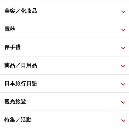
所有
美容／化妝品
甜點・菓子
所有
電器
人氣店鋪美食
便利商店化妝品
所有
伴手禮
便利商店美食
藥妝店化妝品
健康/美容儀器
所有
藥品／日用品
旅遊景點美食
百圓商店美妝品
廚房家電
伴手禮排行榜
所有
日本旅行日語
必吃的日式早餐
化妝教學影片
免稅商店
百圓商店
所有
觀光旅遊
日本酒達人
日常用藥
所有
特集／活動