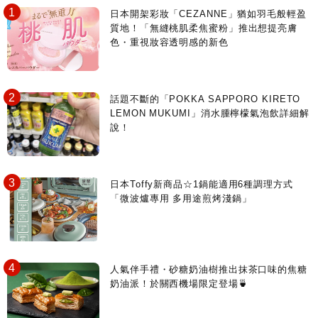
日本開架彩妝「CEZANNE」猶如羽毛般輕盈
質地！「無縫桃肌柔焦蜜粉」推出想提亮膚
色・重視妝容透明感的新色
話題不斷的「POKKA SAPPORO KIRETO
LEMON MUKUMI」消水腫檸檬氣泡飲詳細解
說！
日本Toffy新商品☆1鍋能適用6種調理方式
「微波爐專用 多用途煎烤淺鍋」
人氣伴手禮・砂糖奶油樹推出抹茶口味的焦糖
奶油派！於關西機場限定登場🍵