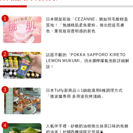
日本開架彩妝「CEZANNE」猶如羽毛般輕盈
質地！「無縫桃肌柔焦蜜粉」推出想提亮膚
色・重視妝容透明感的新色
話題不斷的「POKKA SAPPORO KIRETO
LEMON MUKUMI」消水腫檸檬氣泡飲詳細解
說！
日本Toffy新商品☆1鍋能適用6種調理方式
「微波爐專用 多用途煎烤淺鍋」
人氣伴手禮・砂糖奶油樹推出抹茶口味的焦糖
奶油派！於關西機場限定登場🍵