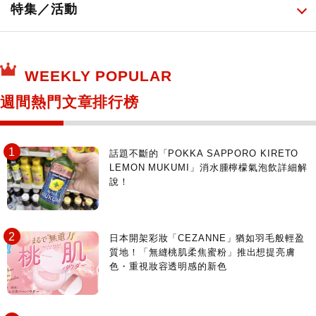
日常用藥
所有
特集／活動
保健食品
神奇寶貝中心・專賣介紹
所有
WEEKLY POPULAR
日本寺社
東京百貨店～TOKYO Depart～
週間熱門文章排行榜
日動畫日劇聖地巡禮
台日交流活動
話題不斷的「POKKA SAPPORO KIRETO
LEMON MUKUMI」消水腫檸檬氣泡飲詳細解
說！
日本開架彩妝「CEZANNE」猶如羽毛般輕盈
質地！「無縫桃肌柔焦蜜粉」推出想提亮膚
色・重視妝容透明感的新色