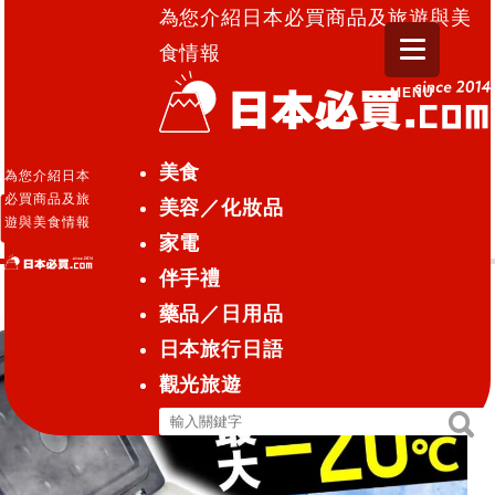
為您介紹日本必買商品及旅遊與美
食情報
MENU
日本必買.com TOP
»
保冷
美食
為您介紹日本
必買商品及旅
美容／化妝品
保冷
遊與美食情報
家電
伴手禮
藥品／日用品
日本旅行日語
觀光旅遊
搜
搜
尋
尋
關