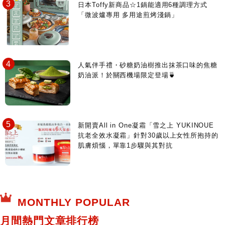
日本Toffy新商品☆1鍋能適用6種調理方式
「微波爐專用 多用途煎烤淺鍋」
人氣伴手禮・砂糖奶油樹推出抹茶口味的焦糖
奶油派！於關西機場限定登場🍵
新開賣All in One凝霜「雪之上 YUKINOUE
抗老全效水凝霜」針對30歲以上女性所抱持的
肌膚煩惱，單靠1步驟與其對抗
MONTHLY POPULAR
月間熱門文章排行榜