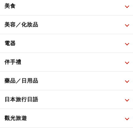
美食
所有
美容／化妝品
甜點・菓子
所有
電器
人氣店鋪美食
便利商店化妝品
所有
伴手禮
便利商店美食
藥妝店化妝品
健康/美容儀器
所有
藥品／日用品
旅遊景點美食
百圓商店美妝品
廚房家電
伴手禮排行榜
所有
日本旅行日語
必吃的日式早餐
化妝教學影片
免稅商店
百圓商店
所有
觀光旅遊
日本酒達人