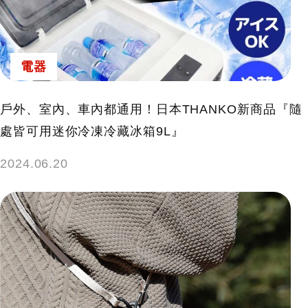
鍵
字:
電器
戶外、室內、車內都通用！日本THANKO新商品『隨
處皆可用迷你冷凍冷藏冰箱9L』
2024.06.20