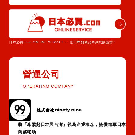
日本必買.com ONLINE SERVICE ー 把日本的精品帶到您的面前！
營運公司
OPERATING COMPANY
將「牽繫起日本與台灣」視為企業概念，提供進軍日本
商務輔助