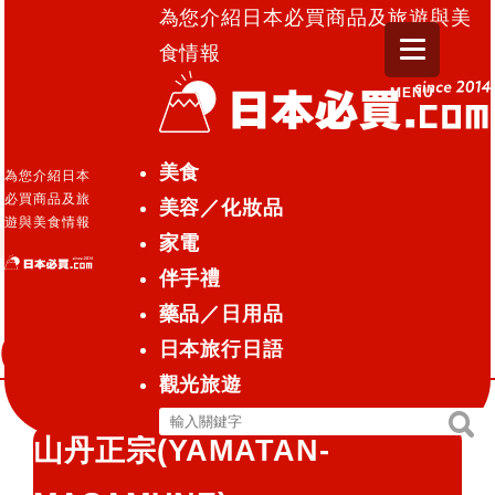
為您介紹日本必買商品及旅遊與美
食情報
MENU
日本必買.com TOP
»
日本清酒介紹②：吟釀酒 山丹正
美食
為您介紹日本
宗(YAMATAN-MASAMUNE)
必買商品及旅
美容／化妝品
遊與美食情報
家電
日本酒達人
2016.07.01
伴手禮
日本清酒介紹②：吟釀酒 山丹正宗
藥品／日用品
(YAMATAN-MASAMUNE)
日本旅行日語
觀光旅遊
搜
搜
山丹正宗(YAMATAN-
尋
尋
關