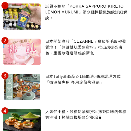
話題不斷的「POKKA SAPPORO KIRETO
LEMON MUKUMI」消水腫檸檬氣泡飲詳細解
說！
日本開架彩妝「CEZANNE」猶如羽毛般輕盈
質地！「無縫桃肌柔焦蜜粉」推出想提亮膚
色・重視妝容透明感的新色
日本Toffy新商品☆1鍋能適用6種調理方式
「微波爐專用 多用途煎烤淺鍋」
人氣伴手禮・砂糖奶油樹推出抹茶口味的焦糖
奶油派！於關西機場限定登場🍵