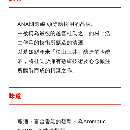
ANA國際線 頭等艙採用的品牌。
由被稱為最後的越智杜氏之一的村上浩
由傳承的技術所釀造的清酒。
以愛媛縣產米「松山三井」釀造的吟釀
酒，將杜氏所擁有熟練技術及心念傾注
所釀製而成的精湛之作。
味道
薫酒・富含香氣的類型・為Aromatic