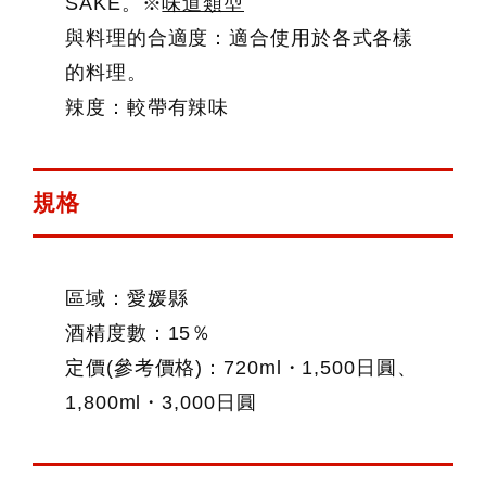
SAKE。※
味道類型
與料理的合適度：適合使用於各式各樣
的料理。
辣度：較帶有辣味
規格
區域：愛媛縣
酒精度數：15％
定價(參考價格)：720ml・1,500日圓、
1,800ml・3,000日圓