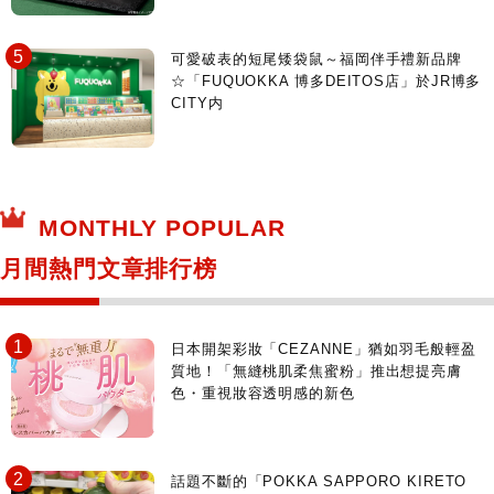
可愛破表的短尾矮袋鼠～福岡伴手禮新品牌
☆「FUQUOKKA 博多DEITOS店」於JR博多
CITY内
MONTHLY POPULAR
月間熱門文章排行榜
日本開架彩妝「CEZANNE」猶如羽毛般輕盈
質地！「無縫桃肌柔焦蜜粉」推出想提亮膚
色・重視妝容透明感的新色
話題不斷的「POKKA SAPPORO KIRETO