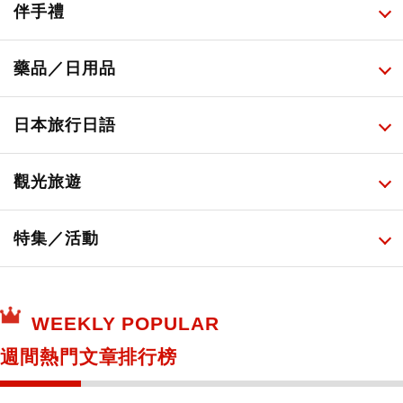
人氣店鋪美食
便利商店化妝品
所有
伴手禮
便利商店美食
藥妝店化妝品
健康/美容儀器
所有
藥品／日用品
旅遊景點美食
百圓商店美妝品
廚房家電
伴手禮排行榜
所有
日本旅行日語
必吃的日式早餐
化妝教學影片
免稅商店
百圓商店
所有
觀光旅遊
日本酒達人
日常用藥
所有
特集／活動
保健食品
神奇寶貝中心・專賣介紹
所有
WEEKLY POPULAR
日本寺社
東京百貨店～TOKYO Depart～
週間熱門文章排行榜
日動畫日劇聖地巡禮
台日交流活動