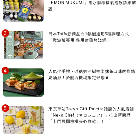
LEMON MUKUMI」消水腫檸檬氣泡飲詳細解
說！
日本Toffy新商品☆1鍋能適用6種調理方式
「微波爐專用 多用途煎烤淺鍋」
人氣伴手禮・砂糖奶油樹推出抹茶口味的焦糖
奶油派！於關西機場限定登場🍵
東京車站Tokyo Gift Palette話題的人氣店舖
「Neko Chef（ネコシェフ）」推出新商品
「卡門貝爾檸檬夾心餅乾」！