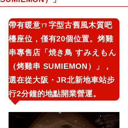
鍵
字:
帶有暖意ㄇ字型古舊風木質吧
檯座位，僅有20個位置。烤雞
串專售店「焼き鳥 すみえもん
（烤雞串 SUMIEMON）」，
選在從大阪・JR北新地車站步
行2分鐘的地點開業營運。