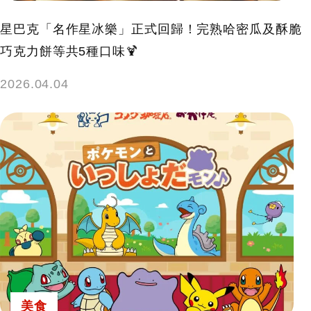
星巴克「名作星冰樂」正式回歸！完熟哈密瓜及酥脆
巧克力餅等共5種口味🍹
2026.04.04
美食