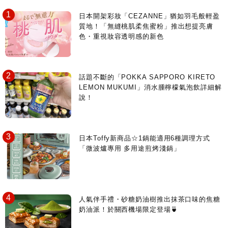
日本開架彩妝「CEZANNE」猶如羽毛般輕盈
質地！「無縫桃肌柔焦蜜粉」推出想提亮膚
色・重視妝容透明感的新色
話題不斷的「POKKA SAPPORO KIRETO
LEMON MUKUMI」消水腫檸檬氣泡飲詳細解
說！
日本Toffy新商品☆1鍋能適用6種調理方式
「微波爐專用 多用途煎烤淺鍋」
人氣伴手禮・砂糖奶油樹推出抹茶口味的焦糖
奶油派！於關西機場限定登場🍵