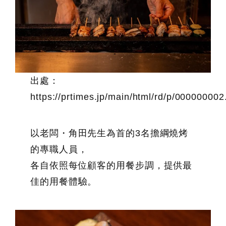
出處：
https://prtimes.jp/main/html/rd/p/00000000
以老闆・角田先生為首的3名擔綱燒烤
的專職人員，
各自依照每位顧客的用餐步調，提供最
佳的用餐體驗。