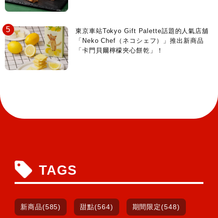
東京車站Tokyo Gift Palette話題的人氣店舖
「Neko Chef（ネコシェフ）」推出新商品
「卡門貝爾檸檬夾心餅乾」！
TAGS
新商品(585)
甜點(564)
期間限定(548)