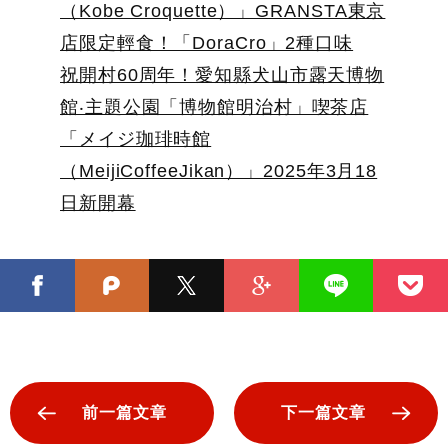
（Kobe Croquette）」GRANSTA東京
店限定輕食！「DoraCro」2種口味
祝開村60周年！愛知縣犬山市露天博物
館‧主題公園「博物館明治村」喫茶店
「メイジ珈琲時館
（MeijiCoffeeJikan）」2025年3月18
日新開幕
前一篇文章
下一篇文章