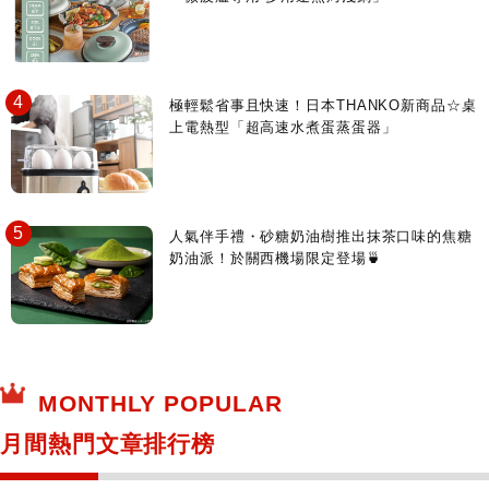
極輕鬆省事且快速！日本THANKO新商品☆桌
上電熱型「超高速水煮蛋蒸蛋器」
人氣伴手禮・砂糖奶油樹推出抹茶口味的焦糖
奶油派！於關西機場限定登場🍵
MONTHLY POPULAR
月間熱門文章排行榜