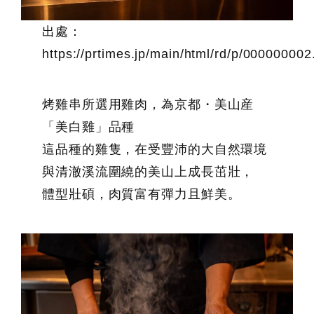
出處：
https://prtimes.jp/main/html/rd/p/00000000
烤雞串所選用雞肉，為京都・美山産
「美白雞」品種
這品種的雞隻，在受豐沛的大自然環境
與清澈溪流圍繞的美山上成長茁壯，
體型壯碩，肉質富有彈力且鮮美。