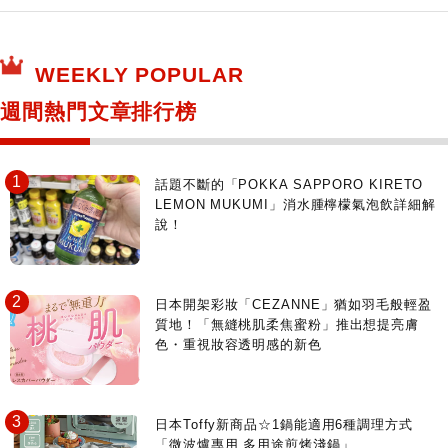
保健食品
神奇寶貝中心・專賣介紹
所有
WEEKLY POPULAR
日本寺社
東京百貨店～TOKYO Depart～
週間熱門文章排行榜
日動畫日劇聖地巡禮
台日交流活動
話題不斷的「POKKA SAPPORO KIRETO
LEMON MUKUMI」消水腫檸檬氣泡飲詳細解
說！
日本開架彩妝「CEZANNE」猶如羽毛般輕盈
質地！「無縫桃肌柔焦蜜粉」推出想提亮膚
色・重視妝容透明感的新色
日本Toffy新商品☆1鍋能適用6種調理方式
「微波爐專用 多用途煎烤淺鍋」