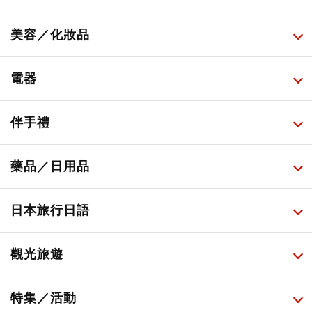
所有
美容／化妝品
甜點・菓子
所有
電器
人氣店鋪美食
便利商店化妝品
所有
伴手禮
便利商店美食
藥妝店化妝品
健康/美容儀器
所有
藥品／日用品
旅遊景點美食
百圓商店美妝品
廚房家電
伴手禮排行榜
所有
日本旅行日語
必吃的日式早餐
化妝教學影片
免稅商店
百圓商店
所有
觀光旅遊
日本酒達人
日常用藥
所有
特集／活動