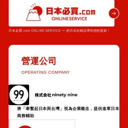
日本必買.com ONLINE SERVICE ー 把日本的精品帶到您的面前！
營運公司
OPERATING COMPANY
將「牽繫起日本與台灣」視為企業概念，提供進軍日本
商務輔助