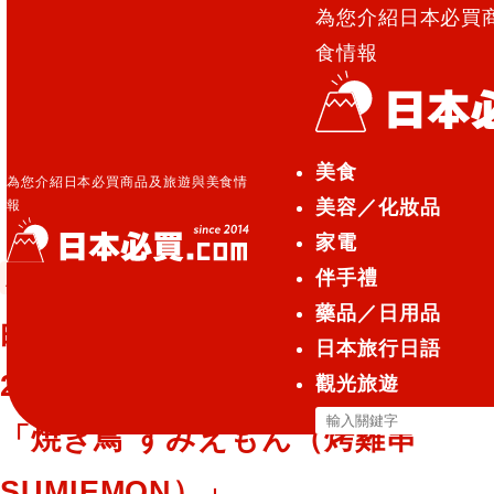
為您介紹日本必買
食情報
日本必買.com TOP
»
由經驗老道的烤雞串職人經營，
美食
僅有20個吧檯座位！大阪‧烤雞串專售店「焼き鳥 すみ
為您介紹日本必買商品及旅遊與美食情
美容／化妝品
報
えもん（烤雞串 SUMIEMON）」
家電
伴手禮
人氣店鋪美食
2025.07.23
藥品／日用品
由經驗老道的烤雞串職人經營，僅有
日本旅行日語
20個吧檯座位！大阪‧烤雞串專售店
觀光旅遊
搜
「焼き鳥 すみえもん（烤雞串
尋
SUMIEMON）」
關