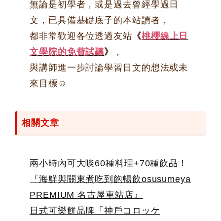
無論是初學者，或是過去曾經學過日
文，已具備基礎底子的本站讀者，
都非常歡迎各位透過友站
《
桃櫻線上日
文學院的免費試聽
》
，
與講師進一步討論學習日文的想法或未
來目標☺
相關文章
兩小時內可大啖60種料理+70種飲品！
『海鮮與關東煮吃到飽暢飲osusumeya
PREMIUM 名古屋車站店』
日式可樂餅品牌「神戶コロッケ