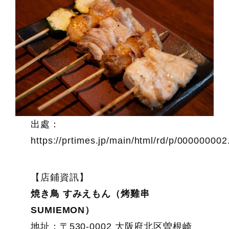
出處：
https://prtimes.jp/main/html/rd/p/00000000
【店鋪資訊】
焼き鳥 すみえもん（烤雞串
SUMIEMON）
地址：〒530-0002 大阪府北区曽根崎