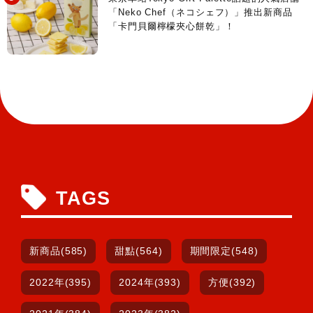
「Neko Chef（ネコシェフ）」推出新商品
「卡門貝爾檸檬夾心餅乾」！
TAGS
新商品(585)
甜點(564)
期間限定(548)
2022年(395)
2024年(393)
方便(392)