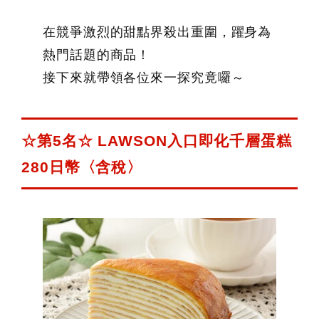
在競爭激烈的甜點界殺出重圍，躍身為
熱門話題的商品！
接下來就帶領各位來一探究竟囉～
☆第5名☆ LAWSON入口即化千層蛋糕
280日幣〈含稅〉