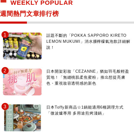
WEEKLY POPULAR
日本寺社
東京百貨店～TOKYO Depart～
週間熱門文章排行榜
日動畫日劇聖地巡禮
台日交流活動
話題不斷的「POKKA SAPPORO KIRETO
LEMON MUKUMI」消水腫檸檬氣泡飲詳細解
說！
日本開架彩妝「CEZANNE」猶如羽毛般輕盈
質地！「無縫桃肌柔焦蜜粉」推出想提亮膚
色・重視妝容透明感的新色
日本Toffy新商品☆1鍋能適用6種調理方式
「微波爐專用 多用途煎烤淺鍋」