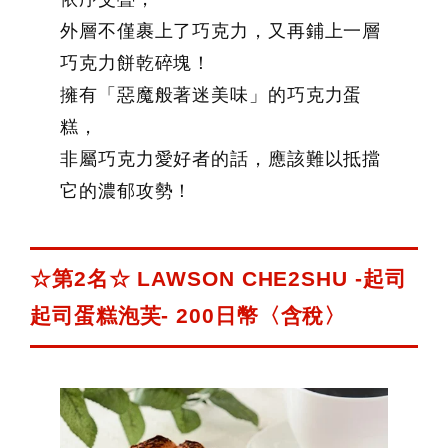
外層不僅裹上了巧克力，又再鋪上一層
巧克力餅乾碎塊！
擁有「惡魔般著迷美味」的巧克力蛋
糕，
非屬巧克力愛好者的話，應該難以抵擋
它的濃郁攻勢！
☆第2名☆ LAWSON CHE2SHU -起司
起司蛋糕泡芙- 200日幣〈含稅〉