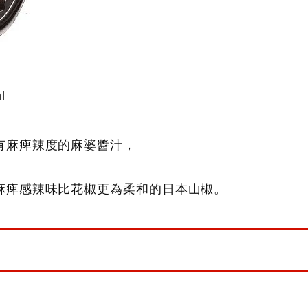
l
有麻痺辣度的麻婆醬汁，
麻痺感辣味比花椒更為柔和的日本山椒。