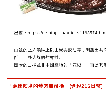
出處：https://netatopi.jp/article/1168574.htm
白飯的上方澆淋上以山椒與辣油等，調製出具
配上一整大塊的炸雞排。
隨附的山椒並非中國產地的「花椒」，而是其
「麻痺辣度的燒肉壽司捲」(含稅216日幣)