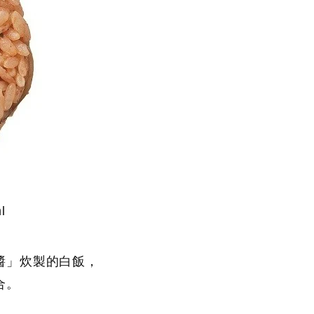
l
醬」炊製的白飯，
合。