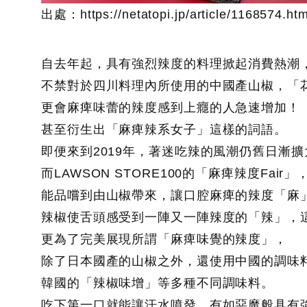
出處：https://netatopi.jp/article/1168574.htm
自去年起，具有強烈辣度的料理掀起消費熱潮
不禁對於四川料理內所使用的中國產山椒，「
更會麻痺味蕾的辣度感到上癮的人急速增加！
甚至衍生出「麻痺辣系女子」這樣的詞語。
即便來到2019年，著迷吃辣的風潮仍舊日漸
而LAWSON STORE100的「麻痺辣度Fair」
能品嚐到由山椒帶來，讓口腔麻痺的辣度「麻
辣椒使舌頭感受到一陣又一陣辣度的「辣」，
更為了完美展現所謂「麻痺味覺的辣度」，
除了日本國產的山椒之外，還使用中國的調味
韓國的「辣椒味增」等多種不同調味料。
吃下第一口就能讓汗水噴發，有如惡魔般具有