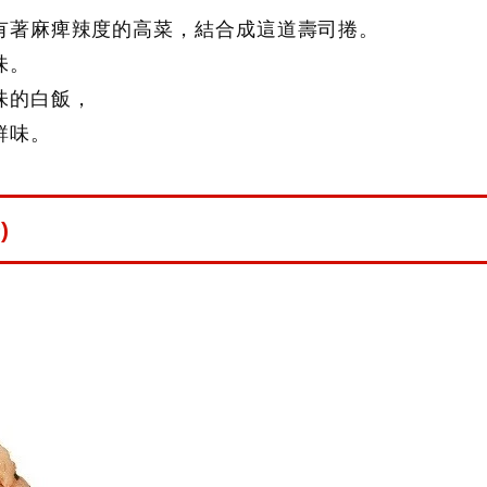
有著麻痺辣度的高菜，結合成這道壽司捲。
味。
味的白飯，
鮮味。
)