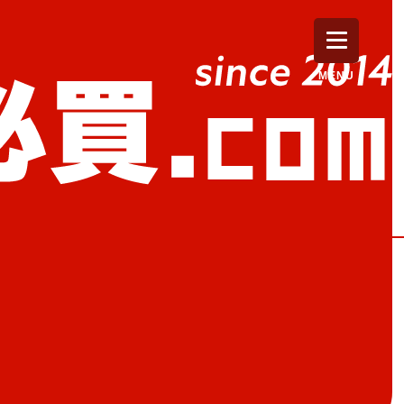
MENU
必試
人麻痺、