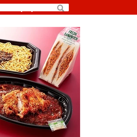
月5日(二)
搜
尋