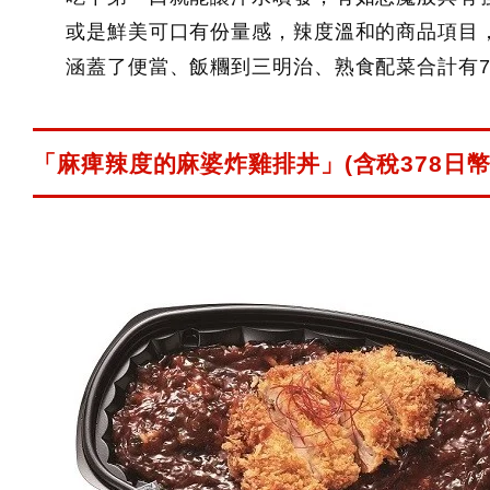
或是鮮美可口有份量感，辣度溫和的商品項目
涵蓋了便當、飯糰到三明治、熟食配菜合計有
「麻痺辣度的麻婆炸雞排丼」(含稅378日幣