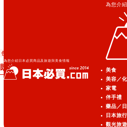
為您介
日本必買.com TOP
»
既麻又辣的味蕾刺激！LAWSON S
便利商店美食
2019.02.10
為您介紹日本必買商品及旅遊與美食情報
既麻又辣的味蕾刺激！LAWSON STO
美食
美容／
家電
以「支援生活的店舖」為概念拓展開來的
伴手禮
近期推出運用了從去年掀起風潮
藥品／
日本旅
上癮辣度的飯糰或三明治等商品，「
觀光旅