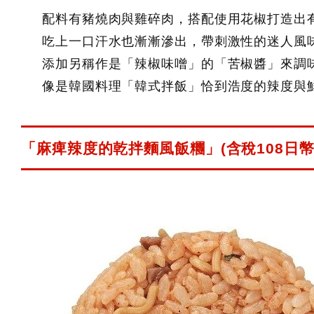
配料有豬燒肉與雞碎肉，搭配使用花椒打造出
吃上一口汗水也漸漸滲出，帶刺激性的迷人風
添加另稱作是「辣椒味噌」的「苦椒醬」來調
像是韓國料理「韓式拌飯」恰到浩度的辣度與
「麻痺辣度的乾拌麵風飯糰」(含稅108日幣