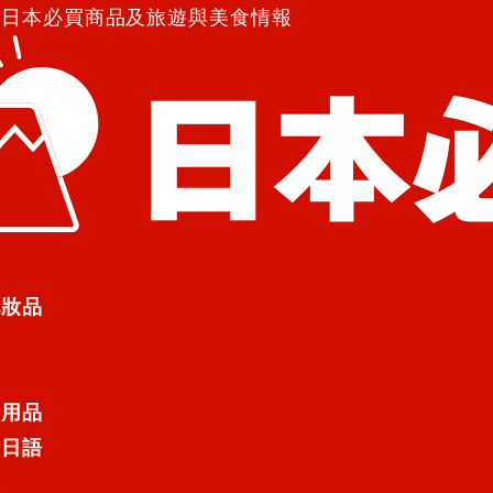
紹日本必買商品及旅遊與美食情報
TORE 100「麻痺辣度 Fair」嗜辣者必試
RE 100「麻痺辣度 Fair」嗜辣者
化妝品
”LAWSON STORE 100”
的中國山椒「花椒」等，製作出帶有令
日用品
行日語
麻痺辣度 Fair」火熱販售中
遊