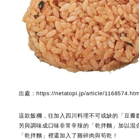
出處：https://netatopi.jp/article/1168574.htm
這款飯糰，往加入四川料理不可或缺的「豆瓣
另與調味成口味非常辛辣的「乾拌麵」加以混
「乾拌麵」裡還加入了雞碎肉與筍乾！