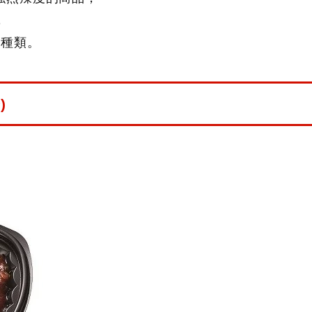
，
7種類。
)