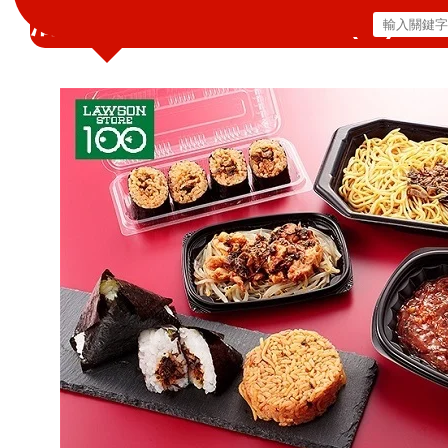
活動期間為2019年2月6日(三)～3
搜
尋
關
鍵
字: