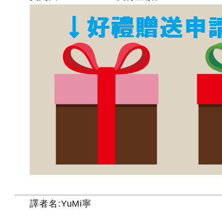
譯者名:YuMi寧