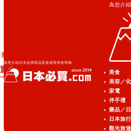
為您介
日本必買.com TOP
»
重新公佈！Nikko Three Monk
美食
日本酒達人
2016.12.30
為您介紹日本必買商品及旅遊與美食情報
重新公佈！Nikko Three Monke
美食
美容／
家電
重新公佈！日本清酒好禮贈送企
伴手禮
藥品／
日本旅
Nikko Three Monkeys就要致贈給10
觀光旅