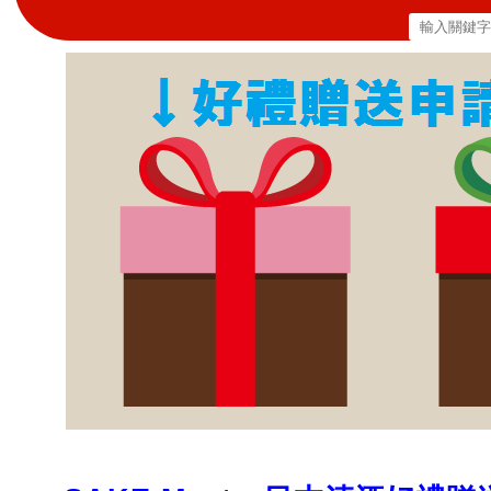
搜
尋
關
鍵
字: