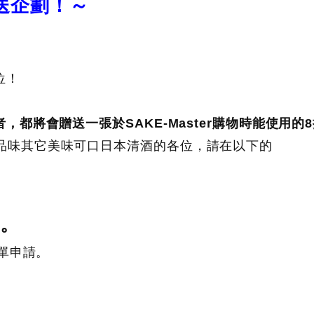
贈送企劃！～
位！
都將會贈送一張於SAKE-Master購物時能使用的
s，以及想品味其它美味可口日本清酒的各位，請在以下的
日。
單申請。