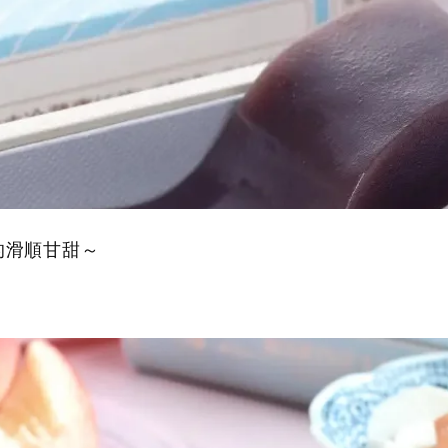
的滑順甘甜～