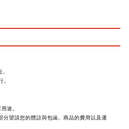
址。
行。
它用途。
此部分望請您的體諒與包涵。商品的費用以及運