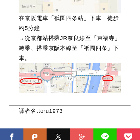
在京阪電車「祇園四条站」下車 徒步
約5分鐘
→從京都站搭乘JR奈良線至「東福寺」
轉乘、搭乘京阪本線至「祇園四条」下
車。
譯者名:toru1973