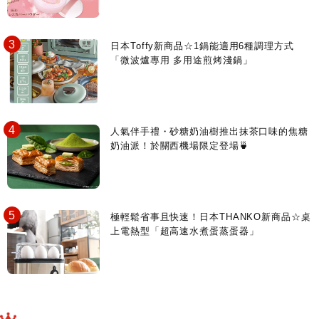
日本Toffy新商品☆1鍋能適用6種調理方式
「微波爐專用 多用途煎烤淺鍋」
人氣伴手禮・砂糖奶油樹推出抹茶口味的焦糖
奶油派！於關西機場限定登場🍵
極輕鬆省事且快速！日本THANKO新商品☆桌
上電熱型「超高速水煮蛋蒸蛋器」