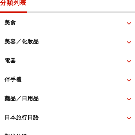
分類列表
美食
所有
美容／化妝品
甜點・菓子
所有
電器
人氣店鋪美食
便利商店化妝品
所有
伴手禮
便利商店美食
藥妝店化妝品
健康/美容儀器
所有
藥品／日用品
旅遊景點美食
百圓商店美妝品
廚房家電
伴手禮排行榜
所有
日本旅行日語
必吃的日式早餐
化妝教學影片
免稅商店
百圓商店