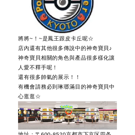
將將~！~是鳳王跟皮卡丘呢☆
店內還有其他很多傳說中的神奇寶貝♪
神奇寶貝相關的角色與產品很多樣化讓
人愛不釋手呢！
還有很多帥氣的展示！！
有機會請務必到琳瑯滿目的神奇寶貝中
心逛逛☆
地址：
〒600-8520京都市下京区四条