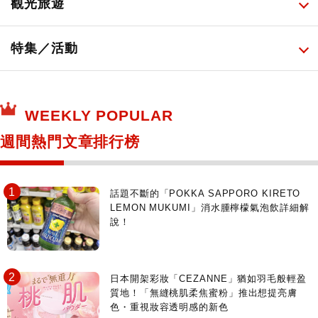
所有
觀光旅遊
日本酒達人
日常用藥
所有
特集／活動
保健食品
神奇寶貝中心・專賣介紹
所有
WEEKLY POPULAR
日本寺社
東京百貨店～TOKYO Depart～
週間熱門文章排行榜
日動畫日劇聖地巡禮
台日交流活動
話題不斷的「POKKA SAPPORO KIRETO
LEMON MUKUMI」消水腫檸檬氣泡飲詳細解
說！
日本開架彩妝「CEZANNE」猶如羽毛般輕盈
質地！「無縫桃肌柔焦蜜粉」推出想提亮膚
色・重視妝容透明感的新色