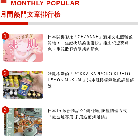
MONTHLY POPULAR
月間熱門文章排行榜
日本開架彩妝「CEZANNE」猶如羽毛般輕盈
質地！「無縫桃肌柔焦蜜粉」推出想提亮膚
色・重視妝容透明感的新色
話題不斷的「POKKA SAPPORO KIRETO
LEMON MUKUMI」消水腫檸檬氣泡飲詳細解
說！
日本Toffy新商品☆1鍋能適用6種調理方式
「微波爐專用 多用途煎烤淺鍋」