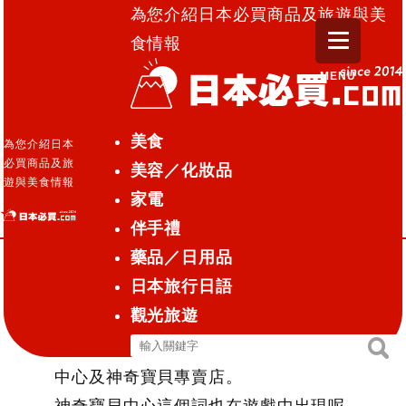
為您介紹日本必買商品及旅遊與美
食情報
MENU
日本必買.com TOP
»
☆神奇寶貝中心京都店☆
美食
為您介紹日本
必買商品及旅
美容／化妝品
神奇寶貝中心・專賣介紹
觀光旅遊
2016.07.01
遊與美食情報
家電
☆神奇寶貝中心京都店☆
伴手禮
藥品／日用品
日本旅行日語
在全世界都非常受到歡迎的神奇寶貝
觀光旅遊
(精靈寶可夢)
搜
能夠購入神奇寶貝周邊的便是神奇寶貝
搜
尋
尋
中心及神奇寶貝專賣店。
關