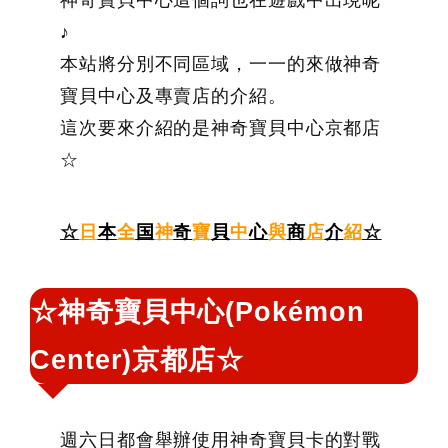
神奇寶貝中心這個詞也在遊戲中出現呢
鍵
♪
字:
本站將分別不同區域，一一的來做神奇
寶貝中心及專賣店的介紹。
這次要來介紹的是神奇寶貝中心京都店
☆
☆
日
本
全
国
神
奇
寶
貝
中
心
與
商
店
介
紹
☆
☆神奇寶貝中心(Pokémon
Center)京都店☆
週六日都會舉辦使用神奇寶貝卡的對戰