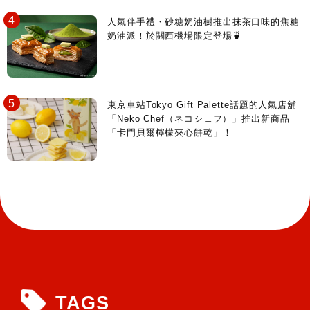
人氣伴手禮・砂糖奶油樹推出抹茶口味的焦糖
奶油派！於關西機場限定登場🍵
東京車站Tokyo Gift Palette話題的人氣店舖
「Neko Chef（ネコシェフ）」推出新商品
「卡門貝爾檸檬夾心餅乾」！
TAGS