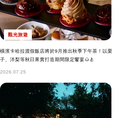
觀光旅遊
橫濱卡哈拉渡假飯店將於9月推出秋季下午茶！以栗
子、洋梨等秋日果實打造期間限定饗宴🌰🍐
2026.07.25