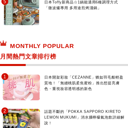
日本Toffy新商品☆1鍋能適用6種調理方式
「微波爐專用 多用途煎烤淺鍋」
MONTHLY POPULAR
月間熱門文章排行榜
日本開架彩妝「CEZANNE」猶如羽毛般輕盈
質地！「無縫桃肌柔焦蜜粉」推出想提亮膚
色・重視妝容透明感的新色
話題不斷的「POKKA SAPPORO KIRETO
LEMON MUKUMI」消水腫檸檬氣泡飲詳細解
說！