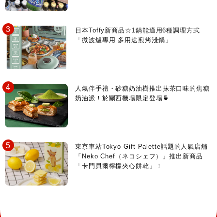
日本Toffy新商品☆1鍋能適用6種調理方式
「微波爐專用 多用途煎烤淺鍋」
人氣伴手禮・砂糖奶油樹推出抹茶口味的焦糖
奶油派！於關西機場限定登場🍵
東京車站Tokyo Gift Palette話題的人氣店舖
「Neko Chef（ネコシェフ）」推出新商品
「卡門貝爾檸檬夾心餅乾」！