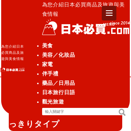
為您介紹日本必買商品及旅遊與美
食情報
MENU
日本必買.com TOP
»
mandom 清爽型早晨臉用濕巾
美食
為您介紹日本
必買商品及旅
美容／化妝品
美容／化妝品
藥妝店化妝品
2016.07.04
遊與美食情報
家電
mandom 清爽型早晨臉用濕巾
伴手禮
藥品／日用品
日本旅行日語
mandom 清爽型早晨臉用濕
觀光旅遊
巾 マンダム 朝マスク す
搜
搜
尋
尋
っきりタイプ
關