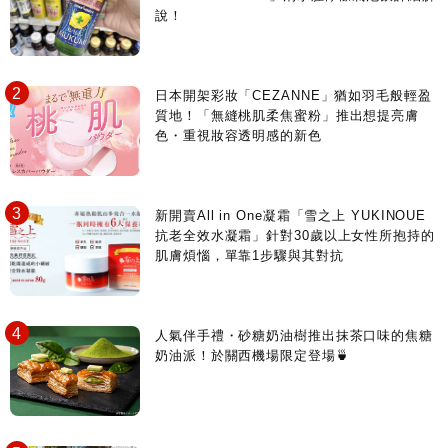
說！
日本開架彩妝「CEZANNE」猶如羽毛般輕盈
質地！「無縫桃肌柔焦蜜粉」推出想提亮膚
色・重視妝容透明感的新色
新開賣All in One凝霜「雪之上 YUKINOUE
抗老全效水凝霜」針對30歲以上女性所抱持的
肌膚煩惱，單靠1步驟與其對抗
人氣伴手禮・砂糖奶油樹推出抹茶口味的焦糖
奶油派！於關西機場限定登場🍵