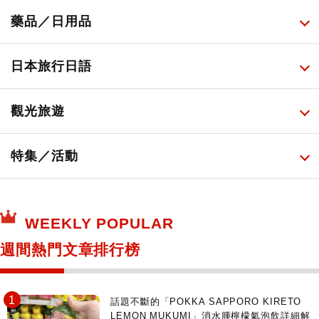
便利商店美食
藥妝店化妝品
健康/美容儀器
所有
藥品／日用品
旅遊景點美食
百圓商店美妝品
廚房家電
伴手禮排行榜
所有
日本旅行日語
必吃的日式早餐
化妝教學影片
免稅商店
百圓商店
所有
觀光旅遊
日本酒達人
日常用藥
所有
特集／活動
保健食品
神奇寶貝中心・專賣介紹
所有
WEEKLY POPULAR
日本寺社
東京百貨店～TOKYO Depart～
週間熱門文章排行榜
日動畫日劇聖地巡禮
台日交流活動
話題不斷的「POKKA SAPPORO KIRETO
LEMON MUKUMI」消水腫檸檬氣泡飲詳細解