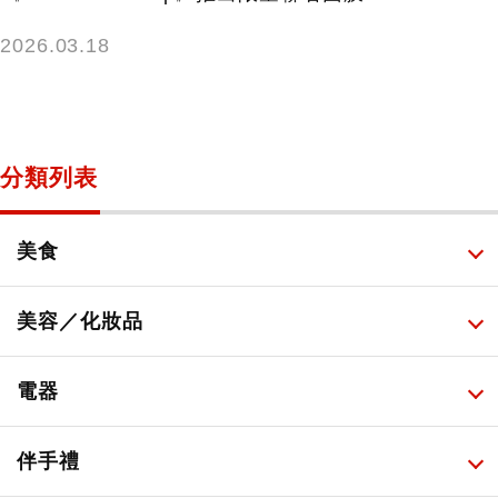
2026.03.18
分類列表
美食
所有
美容／化妝品
甜點・菓子
所有
電器
人氣店鋪美食
便利商店化妝品
所有
伴手禮