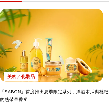
美容／化妝品
「SABON」首度推出夏季限定系列，洋溢木瓜與枇杷
的熱帶果香🍹