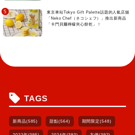
東京車站Tokyo Gift Palette話題的人氣店舖
「Neko Chef（ネコシェフ）」推出新商品
「卡門貝爾檸檬夾心餅乾」！
TAGS
新商品(585)
甜點(564)
期間限定(548)
2022年(395)
2024年(393)
方便(392)