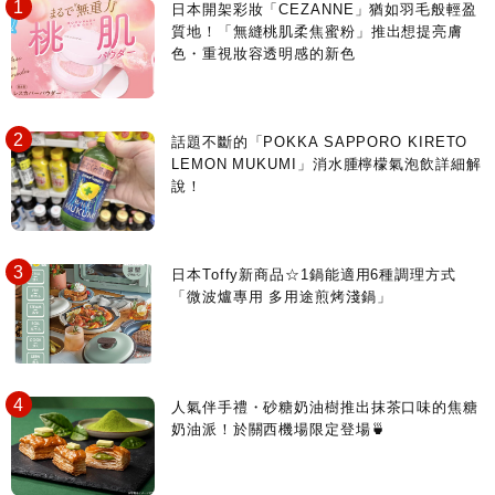
日本開架彩妝「CEZANNE」猶如羽毛般輕盈
質地！「無縫桃肌柔焦蜜粉」推出想提亮膚
色・重視妝容透明感的新色
話題不斷的「POKKA SAPPORO KIRETO
LEMON MUKUMI」消水腫檸檬氣泡飲詳細解
說！
日本Toffy新商品☆1鍋能適用6種調理方式
「微波爐專用 多用途煎烤淺鍋」
人氣伴手禮・砂糖奶油樹推出抹茶口味的焦糖
奶油派！於關西機場限定登場🍵