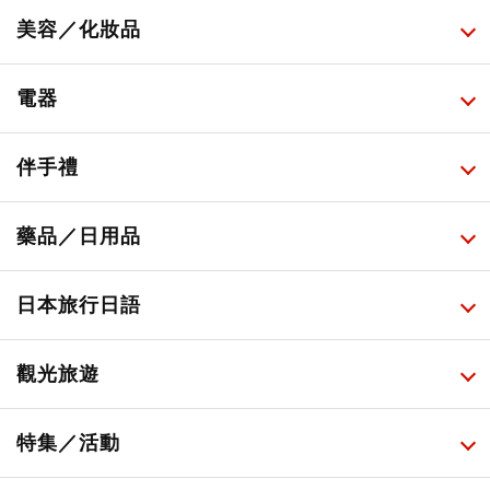
所有
美容／化妝品
甜點・菓子
所有
電器
人氣店鋪美食
便利商店化妝品
所有
伴手禮
便利商店美食
藥妝店化妝品
健康/美容儀器
所有
藥品／日用品
旅遊景點美食
百圓商店美妝品
廚房家電
伴手禮排行榜
所有
日本旅行日語
必吃的日式早餐
化妝教學影片
免稅商店
百圓商店
所有
觀光旅遊
日本酒達人
日常用藥
所有
特集／活動