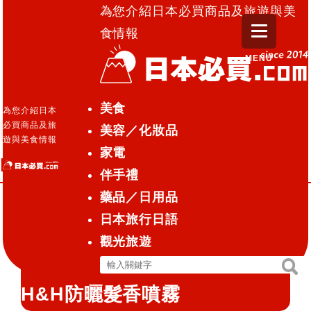
為您介紹日本必買商品及旅遊與美
食情報
MENU
日本必買.com TOP
»
H&H防曬髮香噴霧
美食
為您介紹日本
必買商品及旅
美容／化妝品
美容／化妝品
藥妝店化妝品
2015.07.21
遊與美食情報
家電
H&H防曬髮香噴霧
伴手禮
藥品／日用品
日本旅行日語
H&H UVケア ヘアフレグラン
觀光旅遊
ス
搜
搜
尋
尋
H&H防曬髮香噴霧
關