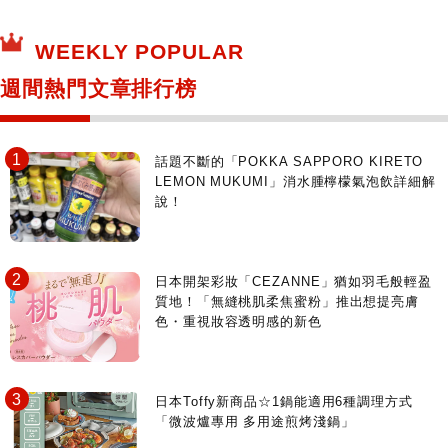
保健食品
神奇寶貝中心・專賣介紹
所有
WEEKLY POPULAR
日本寺社
東京百貨店～TOKYO Depart～
週間熱門文章排行榜
日動畫日劇聖地巡禮
台日交流活動
話題不斷的「POKKA SAPPORO KIRETO
LEMON MUKUMI」消水腫檸檬氣泡飲詳細解
說！
日本開架彩妝「CEZANNE」猶如羽毛般輕盈
質地！「無縫桃肌柔焦蜜粉」推出想提亮膚
色・重視妝容透明感的新色
日本Toffy新商品☆1鍋能適用6種調理方式
「微波爐專用 多用途煎烤淺鍋」