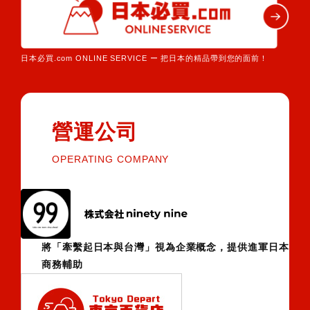
日本必買.com ONLINE SERVICE ー 把日本的精品帶到您的面前！
營運公司
OPERATING COMPANY
將「牽繫起日本與台灣」視為企業概念，提供進軍日本
商務輔助