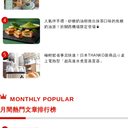
人氣伴手禮・砂糖奶油樹推出抹茶口味的焦糖
奶油派！於關西機場限定登場🍵
極輕鬆省事且快速！日本THANKO新商品☆桌
上電熱型「超高速水煮蛋蒸蛋器」
MONTHLY POPULAR
月間熱門文章排行榜