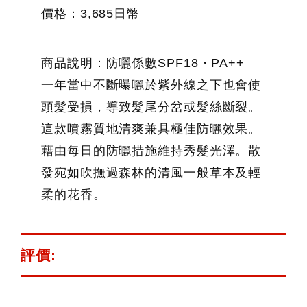
價格：3,685日幣
商品說明：防曬係數SPF18・PA++
一年當中不斷曝曬於紫外線之下也會使
頭髮受損，導致髮尾分岔或髮絲斷裂。
這款噴霧質地清爽兼具極佳防曬效果。
藉由每日的防曬措施維持秀髮光澤。散
發宛如吹撫過森林的清風一般草本及輕
柔的花香。
評價: