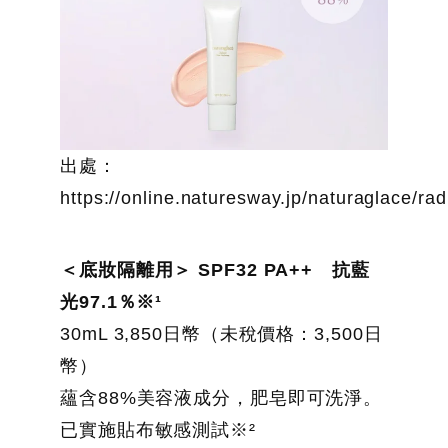
出處：
https://online.naturesway.jp/naturaglace/rad
＜底妝隔離用＞ SPF32 PA++ 抗藍
光97.1％※¹
30mL 3,850日幣（未稅價格：3,500日
幣）
蘊含88%美容液成分，肥皂即可洗淨。
已實施貼布敏感測試※²