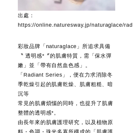
出處：
https://online.naturesway.jp/naturaglace/rad
彩妝品牌「naturaglace」所追求具備
〝 透明感*〞的肌膚特質，需「保水彈
嫩」並「帶有自然血色感」。
「Radiant Series」，便在力求消除冬
季乾燥引起的肌膚乾燥、肌膚粗糙、暗
沉等
常見的肌膚煩惱的同時，也提升了肌膚
整體的透明感*。
由長年來的肌膚護理研究，以及植物原
料・色調・珠光多寡所構成的「肌膚護