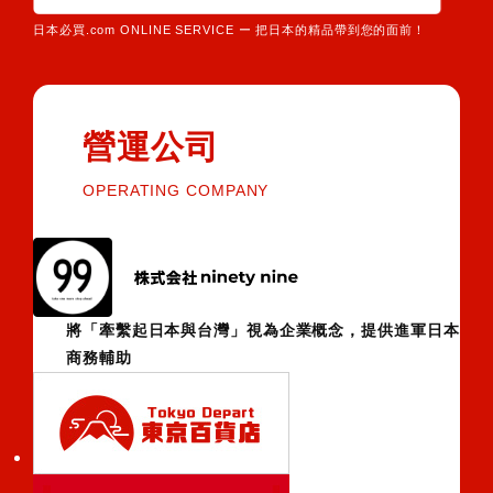
日本必買.com ONLINE SERVICE ー 把日本的精品帶到您的面前！
營運公司
OPERATING COMPANY
將「牽繫起日本與台灣」視為企業概念，提供進軍日本
商務輔助