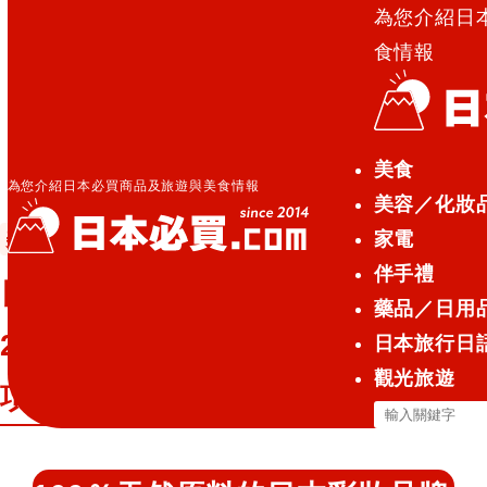
為您介紹日
食情報
日本必買.com TOP
»
日本彩妝品牌「naturaglace」
美食
2023年秋冬「Radiant Series」2項新商品
為您介紹日本必買商品及旅遊與美食情報
美容／化妝
家電
美容／化妝品
2023.10.19
伴手禮
日本彩妝品牌「naturaglace」
藥品／日用
2023年秋冬「Radiant Series」2
日本旅行日
觀光旅遊
項新商品
搜
尋
關