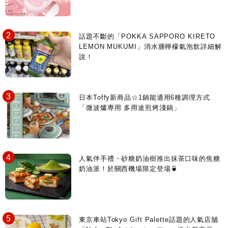
話題不斷的「POKKA SAPPORO KIRETO
LEMON MUKUMI」消水腫檸檬氣泡飲詳細解
說！
日本Toffy新商品☆1鍋能適用6種調理方式
「微波爐專用 多用途煎烤淺鍋」
人氣伴手禮・砂糖奶油樹推出抹茶口味的焦糖
奶油派！於關西機場限定登場🍵
東京車站Tokyo Gift Palette話題的人氣店舖