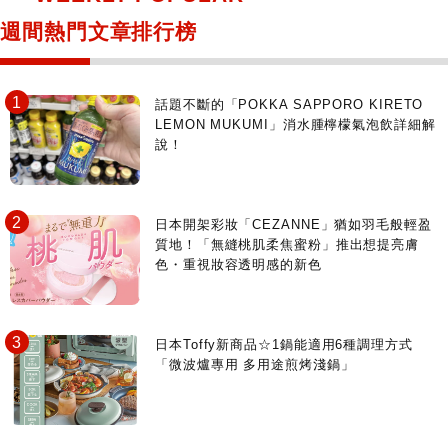
日本寺社
東京百貨店～TOKYO Depart～
週間熱門文章排行榜
日動畫日劇聖地巡禮
台日交流活動
話題不斷的「POKKA SAPPORO KIRETO
LEMON MUKUMI」消水腫檸檬氣泡飲詳細解
說！
日本開架彩妝「CEZANNE」猶如羽毛般輕盈
質地！「無縫桃肌柔焦蜜粉」推出想提亮膚
色・重視妝容透明感的新色
日本Toffy新商品☆1鍋能適用6種調理方式
「微波爐專用 多用途煎烤淺鍋」