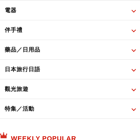
甜點・菓子
所有
電器
人氣店鋪美食
便利商店化妝品
所有
伴手禮
便利商店美食
藥妝店化妝品
健康/美容儀器
所有
藥品／日用品
旅遊景點美食
百圓商店美妝品
廚房家電
伴手禮排行榜
所有
日本旅行日語
必吃的日式早餐
化妝教學影片
免稅商店
百圓商店
所有
觀光旅遊
日本酒達人
日常用藥
所有
特集／活動
保健食品
神奇寶貝中心・專賣介紹
所有
WEEKLY POPULAR