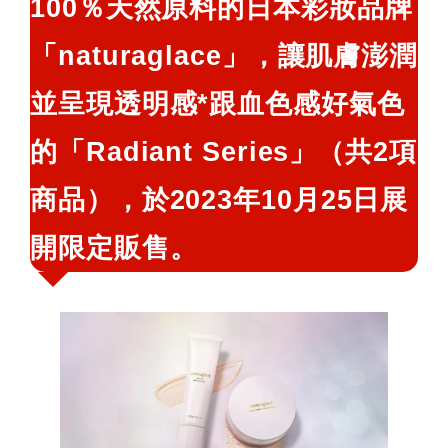
100％天然原料的日本彩妝品牌
鍵
「naturaglace」，讓肌膚澎潤
字:
並呈現透明感*跟血色感好氣色
的「Radiant Series」（共2項
商品），於2023年10月25日展
開限定販售。