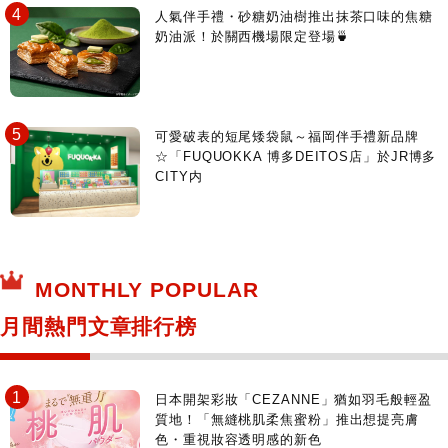
人氣伴手禮・砂糖奶油樹推出抹茶口味的焦糖
奶油派！於關西機場限定登場🍵
可愛破表的短尾矮袋鼠～福岡伴手禮新品牌
☆「FUQUOKKA 博多DEITOS店」於JR博多
CITY内
MONTHLY POPULAR
月間熱門文章排行榜
日本開架彩妝「CEZANNE」猶如羽毛般輕盈
質地！「無縫桃肌柔焦蜜粉」推出想提亮膚
色・重視妝容透明感的新色