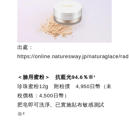
出處：
https://online.naturesway.jp/naturaglace/rad
＜臉用蜜粉＞ 抗藍光94.6％※¹
珍珠蜜粉12g 附粉撲 4,950日幣（未
稅價格：4,500日幣）
肥皂即可洗淨。已實施貼布敏感測試
※²