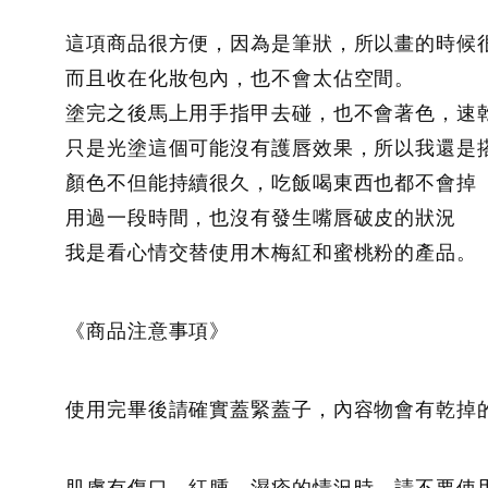
這項商品很方便，因為是筆狀，所以畫的時候
而且收在化妝包內，也不會太佔空間。
塗完之後馬上用手指甲去碰，也不會著色，速
只是光塗這個可能沒有護唇效果，所以我還是
顏色不但能持續很久，吃飯喝東西也都不會掉
用過一段時間，也沒有發生嘴唇破皮的狀況
我是看心情交替使用木梅紅和蜜桃粉的產品。
《商品注意事項》
使用完畢後請確實蓋緊蓋子，內容物會有乾掉