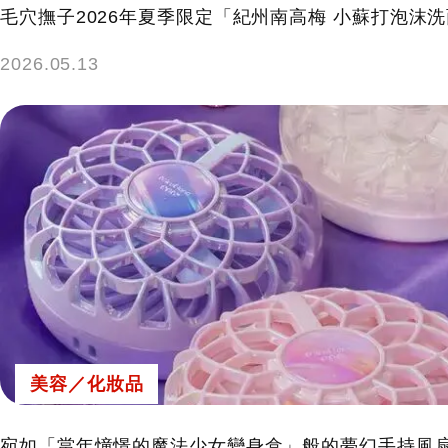
毛穴撫子2026年夏季限定「紀州南高梅 小蘇打泡沫
2026.05.13
美容／化妝品
宛如「當年憧憬的魔法少女變身盒」般的夢幻手持風扇，M