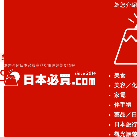
為您介
日本必買.com TOP
»
Cat’s FACE with Hello Kitty 
美容／化妝品
藥妝店化妝品
2014.11.07
為您介紹日本必買商品及旅遊與美食情報
Cat’s FACE with Hello Kitty
美食
美容／
家電
《官方產品說明》
伴手禮
♪Cat’s FACE × HELLO KITTY♪
藥品／
接吻也不會掉色的染唇筆
日本旅
觀光旅