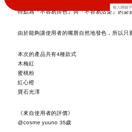
根據1000名想受歡迎的女性問卷調查的結果
搜
特點為『不容易掉色』與『不容易沾染』的染唇
尋
關
由於能夠讓使用者的嘴唇自然地發色，所以只
鍵
字:
本次的產品共有4種款式
木梅紅
蜜桃粉
紅心橙
寶石光澤
《來自使用者的評價》
@cosme yuuno 35歲