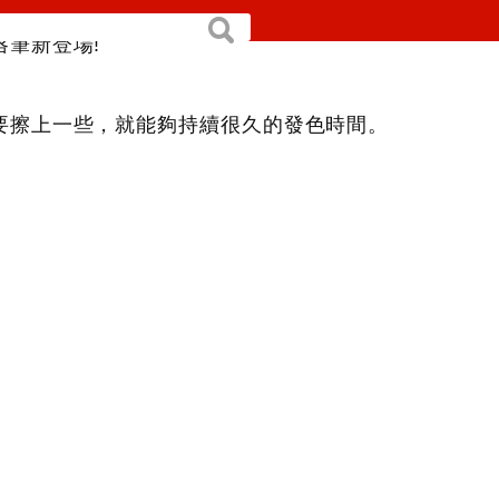
，所開發出來的商品
搜
筆新登場!
尋
要擦上一些，就能夠持續很久的發色時間。