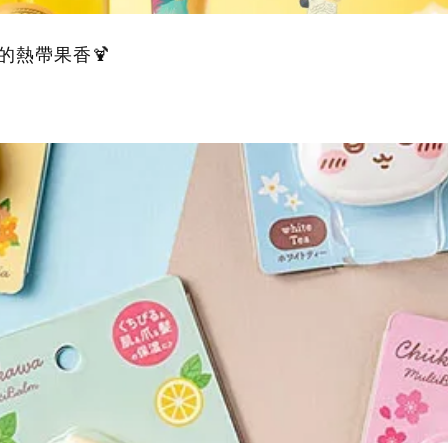
的熱帶果香🍹