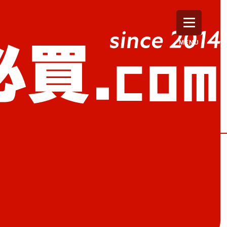
MENU
K