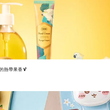
的熱帶果香🍹