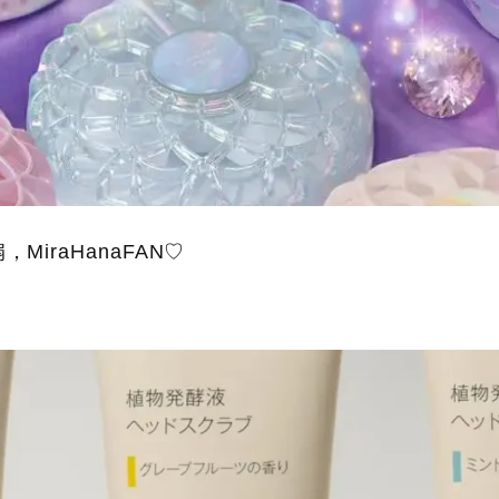
iraHanaFAN♡