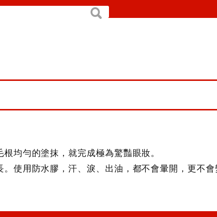
搜
尋
毛根均勻的塗抹，就完成極為驚豔眼妝。
長。使用防水膠，汗、淚、出油，都不會暈開，更不會