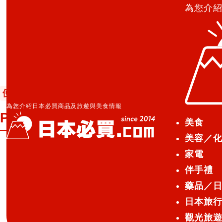
為您介
日本必買.com TOP
»
ParaDo 超濃密睫毛膏BK(スー
便利商店化妝品
美容／化妝品
2014.07.30
為您介紹日本必買商品及旅遊與美食情報
ParaDo 超濃密睫毛膏BK(スーパ
美食
美容／
家電
ParaDo 超濃密睫毛膏BK パ
伴手禮
藥品／
日本旅
觀光旅