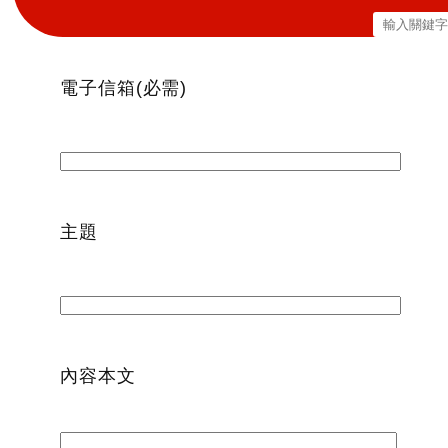
搜
尋
關
電子信箱(必需)
鍵
字:
主題
內容本文