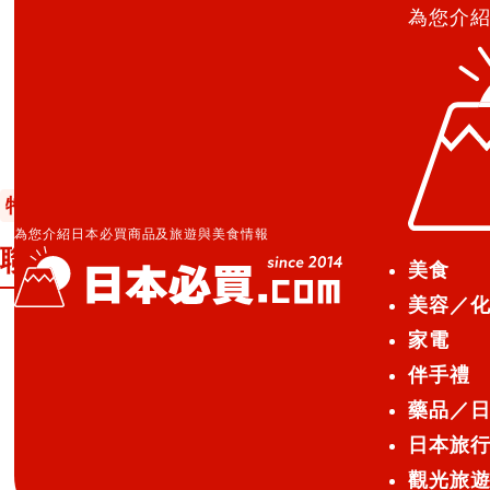
為您介
日本必買.com TOP
»
聯絡我們
特集／活動
2016.04.12
為您介紹日本必買商品及旅遊與美食情報
聯絡我們
美食
美容／
家電
如對本站有問題或建議，或是業務合作及想加
伴手禮
藥品／
名稱(必需：不限本名)
日本旅
觀光旅