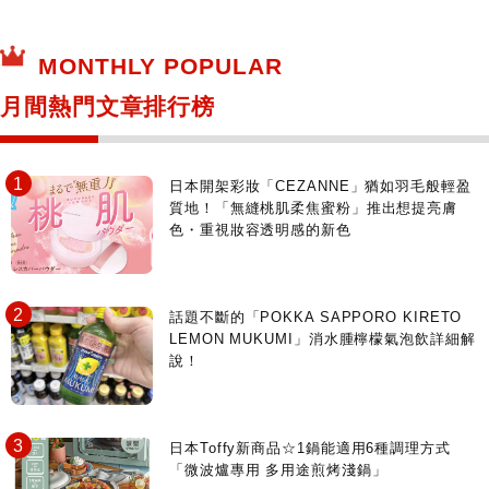
MONTHLY POPULAR
月間熱門文章排行榜
日本開架彩妝「CEZANNE」猶如羽毛般輕盈
質地！「無縫桃肌柔焦蜜粉」推出想提亮膚
色・重視妝容透明感的新色
話題不斷的「POKKA SAPPORO KIRETO
LEMON MUKUMI」消水腫檸檬氣泡飲詳細解
說！
日本Toffy新商品☆1鍋能適用6種調理方式
「微波爐專用 多用途煎烤淺鍋」