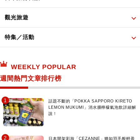
必吃的日式早餐
化妝教學影片
免稅商店
百圓商店
所有
觀光旅遊
日本酒達人
日常用藥
所有
特集／活動
保健食品
神奇寶貝中心・專賣介紹
所有
WEEKLY POPULAR
日本寺社
東京百貨店～TOKYO Depart～
週間熱門文章排行榜
日動畫日劇聖地巡禮
台日交流活動
話題不斷的「POKKA SAPPORO KIRETO
LEMON MUKUMI」消水腫檸檬氣泡飲詳細解
說！
日本開架彩妝「CEZANNE」猶如羽毛般輕盈