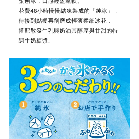
漿刨冰，口感輕盈鬆軟。
花費48小時慢慢結凍製成的「純冰」，
待接到點餐再削磨成輕薄柔細冰花，
搭配散發牛乳與奶油其醇厚與甘甜的特
調牛奶糖漿。