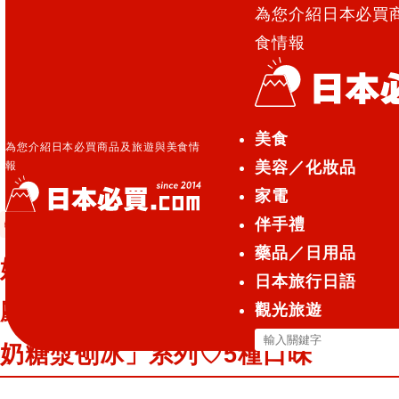
為您介紹日本必買
食情報
日本必買.com TOP
»
始於九州東北部！日本連鎖家庭
美食
式餐廳『Joyfull』每年必推出「特調牛奶糖漿刨冰」系
為您介紹日本必買商品及旅遊與美食情
美容／化妝品
報
列♡5種口味
家電
伴手禮
特集／活動
2025.07.19
藥品／日用品
始於九州東北部！日本連鎖家庭式餐
日本旅行日語
廳『Joyfull』每年必推出「特調牛
觀光旅遊
搜
奶糖漿刨冰」系列♡5種口味
尋
關