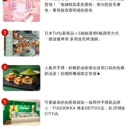
質地！「無縫桃肌柔焦蜜粉」推出想提亮膚
色・重視妝容透明感的新色
日本Toffy新商品☆1鍋能適用6種調理方式
「微波爐專用 多用途煎烤淺鍋」
人氣伴手禮・砂糖奶油樹推出抹茶口味的焦糖
奶油派！於關西機場限定登場🍵
可愛破表的短尾矮袋鼠～福岡伴手禮新品牌
☆「FUQUOKKA 博多DEITOS店」於JR博多
CITY内