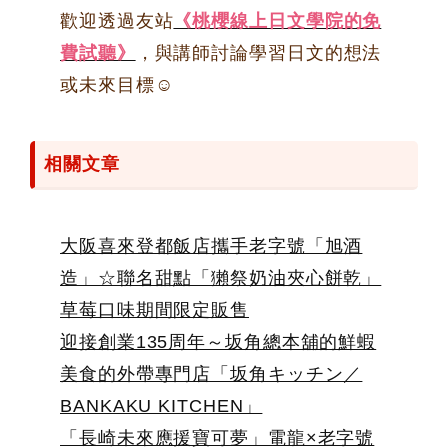
歡迎透過友站
《桃櫻線上日文學院的免
費試聽》
，與講師討論學習日文的想法
或未來目標☺
相關文章
大阪喜來登都飯店攜手老字號「旭酒
造」☆聯名甜點「獺祭奶油夾心餅乾」
草莓口味期間限定販售
迎接創業135周年～坂角總本舖的鮮蝦
美食的外帶專門店「坂角キッチン／
BANKAKU KITCHEN」
「長崎未來應援寶可夢」電龍×老字號