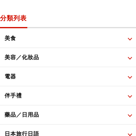
分類列表
美食
所有
美容／化妝品
甜點・菓子
所有
電器
人氣店鋪美食
便利商店化妝品
所有
伴手禮
便利商店美食
藥妝店化妝品
健康/美容儀器
所有
藥品／日用品
旅遊景點美食
百圓商店美妝品
廚房家電
伴手禮排行榜
所有
日本旅行日語