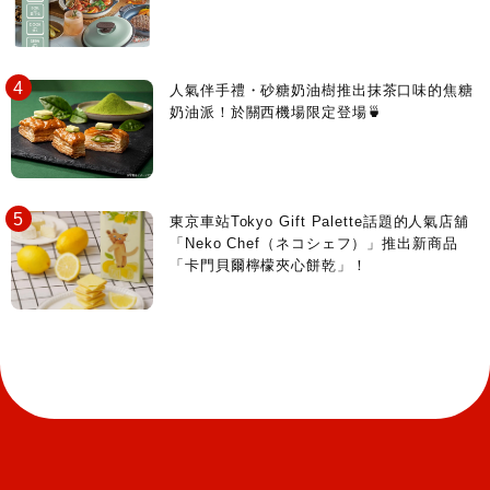
人氣伴手禮・砂糖奶油樹推出抹茶口味的焦糖
奶油派！於關西機場限定登場🍵
東京車站Tokyo Gift Palette話題的人氣店舖
「Neko Chef（ネコシェフ）」推出新商品
「卡門貝爾檸檬夾心餅乾」！