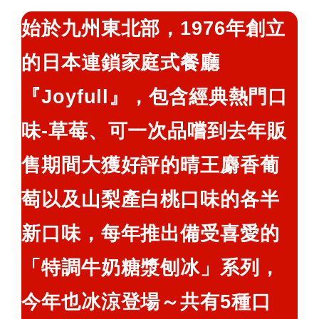
鍵
始於九州東北部，1976年創立
字:
的日本連鎖家庭式餐廳
『Joyfull』，包含經典熱門口
味-草莓、可一次品嚐到去年販
售期間大獲好評的晴王麝香葡
萄以及山梨產白桃口味的各半
新口味，每年推出備受喜愛的
「特調牛奶糖漿刨冰」系列，
今年也冰涼登場～共有5種口