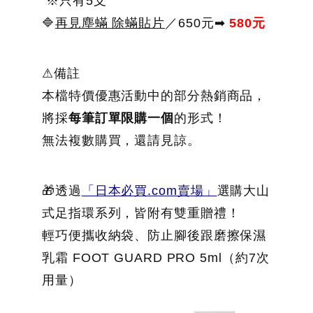
※只有5支
🔷
再見塵蟎 除蟎貼片
／650元➡
580元
⚠備註
本檔特價優惠活動中的部分熱銷商品，
將採
每筆訂單限購一個
的形式！
無法複數購買，還請見諒。
🎁透過
「日本必買.com賣場」
選購大山
式足指環系列，皆附有雙重贈禮！
輕巧便攜收納袋、防止腳後跟磨擦保濕
乳霜 FOOT GUARD PRO 5ml（約7次
用量）