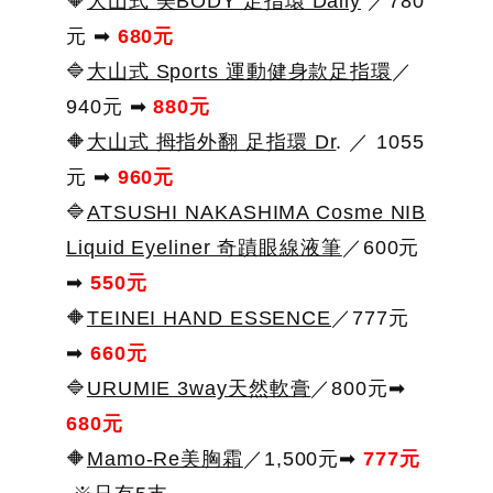
🔶
大山式 美BODY 足指環 Daily
／780
元 ➡
680
元
🔷
大山式 Sports 運動健身款足指環
／
940元 ➡
880
元
🔶
大山式 拇指外翻 足指環 Dr
. ／ 1055
元 ➡
960
元
🔷
ATSUSHI NAKASHIMA Cosme NIB
Liquid Eyeliner 奇蹟眼線液筆
／600元
➡
550元
🔶
TEINEI HAND ESSENCE
／777元
➡
660元
🔷
URUMIE 3way天然軟膏
／800元➡
680元
🔶
Mamo-Re美胸霜
／1,500元➡
777
元