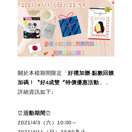
關於本檔期間限定「
好禮加贈‧點數回饋
加碼！〝好4成雙〞特價優惠活動
」，
詳細資訊如下↓
⏰
活動期間
⏰
2021/4/3（六）10:00～