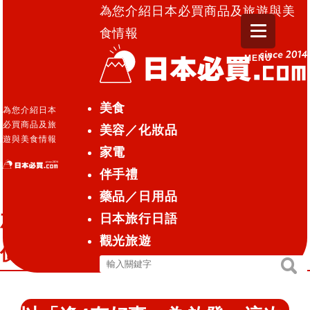
為您介紹日本必買商品及旅遊與美
食情報
MENU
日本必買.com TOP
»
日本必買.com賣場期間限定「好
美食
為您介紹日本
禮加贈‧點數回饋加碼！〝好4成雙〞特價優惠活動」
必買商品及旅
美容／化妝品
遊與美食情報
家電
特集／活動
2021.04.03
伴手禮
日本必買.com賣場期間限定「好禮
藥品／日用品
加贈‧點數回饋加碼！〝好4成雙〞特
日本旅行日語
觀光旅遊
價優惠活動」
搜
搜
尋
尋
關