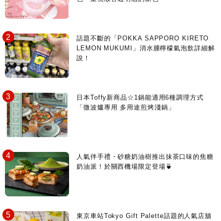
話題不斷的「POKKA SAPPORO KIRETO
LEMON MUKUMI」消水腫檸檬氣泡飲詳細解
說！
日本Toffy新商品☆1鍋能適用6種調理方式
「微波爐專用 多用途煎烤淺鍋」
人氣伴手禮・砂糖奶油樹推出抹茶口味的焦糖
奶油派！於關西機場限定登場🍵
東京車站Tokyo Gift Palette話題的人氣店舖