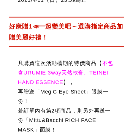
2021/4/11（日）23:59為止
好康贈1📣一起變美吧～選購指定商品加
贈美麗好禮！
凡購買這次活動檔期的特價商品【
不包
含URUMIE 3way天然軟膏、TEINEI
HAND ESSENCE
】，
再贈送「MegiC Eye Sheet」眼膜一
份！
若訂單內有第2項商品，則另外再送一
份「Mittu&Bacchi RICH FACE
MASK」面膜！