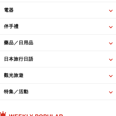
甜點・菓子
所有
電器
人氣店鋪美食
便利商店化妝品
所有
伴手禮
便利商店美食
藥妝店化妝品
健康/美容儀器
所有
藥品／日用品
旅遊景點美食
百圓商店美妝品
廚房家電
伴手禮排行榜
所有
日本旅行日語
必吃的日式早餐
化妝教學影片
免稅商店
百圓商店
所有
觀光旅遊
日本酒達人
日常用藥
所有
特集／活動
保健食品
神奇寶貝中心・專賣介紹
所有