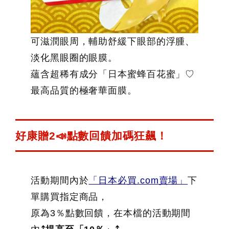
可滋潤眼周，輔助舒緩下眼部的浮腫、
淡化黑眼圈的眼膜。
蘊含超稀有成分「日本蜜蜂百花蜜」♡
最高品質的極奢華面膜。
好康贈2📣點數回饋加碼狂飆！
活動期間內於
「日本必買.com賣場」
下
單購買指定商品，
原為3％點數回饋，在本檔的活動期間