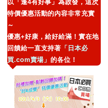
以「逢4有好事」為啟發，這次
鍵
特價優惠活動的內容非常充實
字:
～
優惠+好康，給好給滿！實在地
回饋給一直支持著
「日本必
買.com賣場」
的各位！