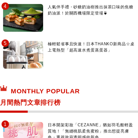
人氣伴手禮・砂糖奶油樹推出抹茶口味的焦糖
奶油派！於關西機場限定登場🍵
極輕鬆省事且快速！日本THANKO新商品☆桌
上電熱型「超高速水煮蛋蒸蛋器」
MONTHLY POPULAR
月間熱門文章排行榜
日本開架彩妝「CEZANNE」猶如羽毛般輕盈
質地！「無縫桃肌柔焦蜜粉」推出想提亮膚
色・重視妝容透明感的新色