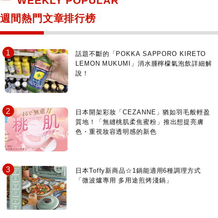
WEEKLY POPULAR
日本寺社
東京百貨店～TOKYO Depart～
週間熱門文章排行榜
日動畫日劇聖地巡禮
台日交流活動
話題不斷的「POKKA SAPPORO KIRETO
LEMON MUKUMI」消水腫檸檬氣泡飲詳細解
說！
日本開架彩妝「CEZANNE」猶如羽毛般輕盈
質地！「無縫桃肌柔焦蜜粉」推出想提亮膚
色・重視妝容透明感的新色
日本Toffy新商品☆1鍋能適用6種調理方式
「微波爐專用 多用途煎烤淺鍋」