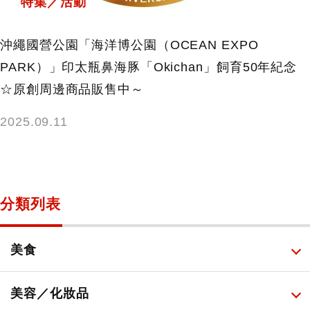
特集／活動
沖繩國營公園「海洋博公園（OCEAN EXPO
PARK）」印太瓶鼻海豚「Okichan」飼育50年紀念
☆原創周邊商品販售中～
2025.09.11
分類列表
美食
所有
美容／化妝品