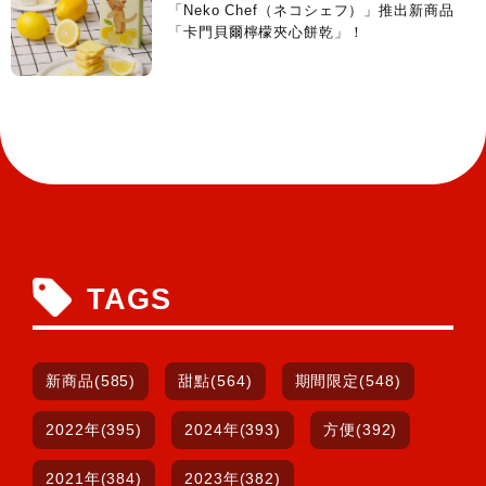
「Neko Chef（ネコシェフ）」推出新商品
「卡門貝爾檸檬夾心餅乾」！
TAGS
新商品(585)
甜點(564)
期間限定(548)
2022年(395)
2024年(393)
方便(392)
2021年(384)
2023年(382)