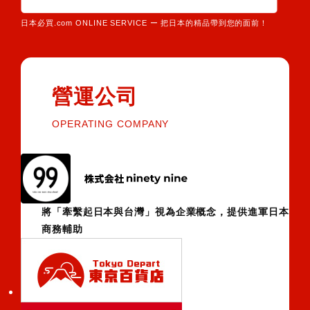
日本必買.com ONLINE SERVICE ー 把日本的精品帶到您的面前！
營運公司
OPERATING COMPANY
將「牽繫起日本與台灣」視為企業概念，提供進軍日本
商務輔助