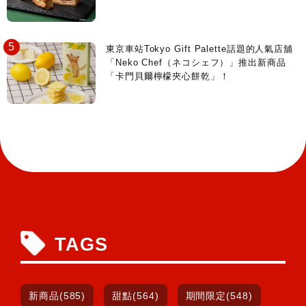
東京車站Tokyo Gift Palette話題的人氣店舖
「Neko Chef（ネコシェフ）」推出新商品
「卡門貝爾檸檬夾心餅乾」！
TAGS
新商品(585)
甜點(564)
期間限定(548)