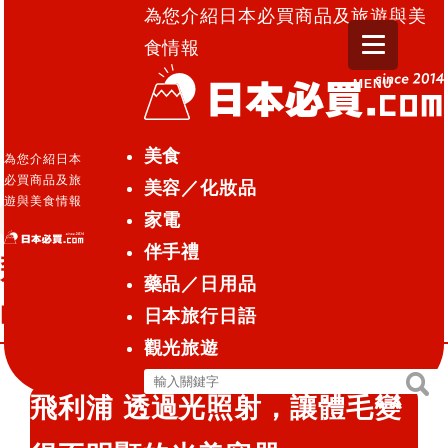
為您介紹日本必買商品及旅遊與美
食情報
MENU
日本必買.com TOP
»
飛利浦 透過光照射，讓體毛變得
美食
為您介紹日本
不明顯的光美容器「Lumea」
必買商品及旅
美容／化妝品
遊與美食情報
家電
健康/美容儀器
電器
2016.02.12
伴手禮
飛利浦 透過光照射，讓體毛變得不
藥品／日用品
明顯的光美容器「Lumea」
日本旅行日語
觀光旅遊
搜
搜
飛利浦 透過光照射，讓體毛變
尋
尋
關