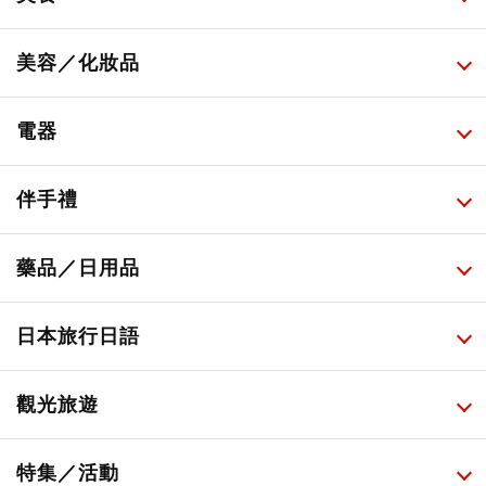
所有
美容／化妝品
甜點・菓子
所有
電器
人氣店鋪美食
便利商店化妝品
所有
伴手禮
便利商店美食
藥妝店化妝品
健康/美容儀器
所有
藥品／日用品
旅遊景點美食
百圓商店美妝品
廚房家電
伴手禮排行榜
所有
日本旅行日語
必吃的日式早餐
化妝教學影片
免稅商店
百圓商店
所有
觀光旅遊
日本酒達人
日常用藥
所有
特集／活動