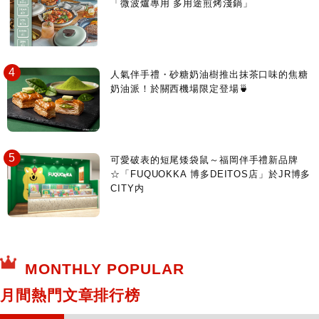
「微波爐專用 多用途煎烤淺鍋」
人氣伴手禮・砂糖奶油樹推出抹茶口味的焦糖
奶油派！於關西機場限定登場🍵
可愛破表的短尾矮袋鼠～福岡伴手禮新品牌
☆「FUQUOKKA 博多DEITOS店」於JR博多
CITY内
MONTHLY POPULAR
月間熱門文章排行榜