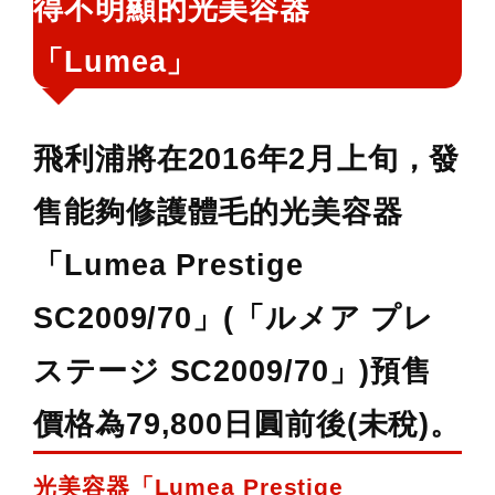
得不明顯的光美容器
鍵
「Lumea」
字:
飛利浦將在2016年2月上旬，發
售能夠修護體毛的光美容器
「Lumea Prestige
SC2009/70」(「ルメア プレ
ステージ SC2009/70」)預售
價格為79,800日圓前後(未稅)。
光美容器「Lumea Prestige