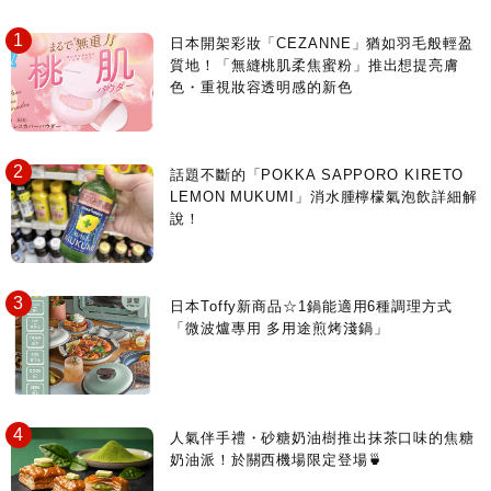
日本開架彩妝「CEZANNE」猶如羽毛般輕盈
質地！「無縫桃肌柔焦蜜粉」推出想提亮膚
色・重視妝容透明感的新色
話題不斷的「POKKA SAPPORO KIRETO
LEMON MUKUMI」消水腫檸檬氣泡飲詳細解
說！
日本Toffy新商品☆1鍋能適用6種調理方式
「微波爐專用 多用途煎烤淺鍋」
人氣伴手禮・砂糖奶油樹推出抹茶口味的焦糖
奶油派！於關西機場限定登場🍵