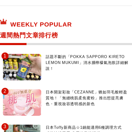
保健食品
神奇寶貝中心・專賣介紹
所有
WEEKLY POPULAR
日本寺社
東京百貨店～TOKYO Depart～
週間熱門文章排行榜
日動畫日劇聖地巡禮
台日交流活動
話題不斷的「POKKA SAPPORO KIRETO
LEMON MUKUMI」消水腫檸檬氣泡飲詳細解
說！
日本開架彩妝「CEZANNE」猶如羽毛般輕盈
質地！「無縫桃肌柔焦蜜粉」推出想提亮膚
色・重視妝容透明感的新色
日本Toffy新商品☆1鍋能適用6種調理方式