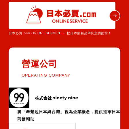
日本必買.com ONLINE SERVICE ー 把日本的精品帶到您的面前！
營運公司
OPERATING COMPANY
將「牽繫起日本與台灣」視為企業概念，提供進軍日本
商務輔助