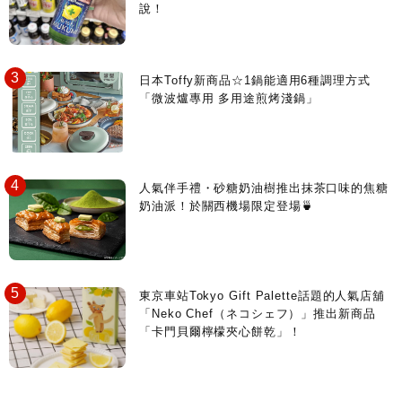
說！
日本Toffy新商品☆1鍋能適用6種調理方式
「微波爐專用 多用途煎烤淺鍋」
人氣伴手禮・砂糖奶油樹推出抹茶口味的焦糖
奶油派！於關西機場限定登場🍵
東京車站Tokyo Gift Palette話題的人氣店舖
「Neko Chef（ネコシェフ）」推出新商品
「卡門貝爾檸檬夾心餅乾」！