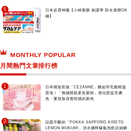
日本必買神藥【小林製藥 創護寧 防水液體OK
繃】
MONTHLY POPULAR
月間熱門文章排行榜
日本開架彩妝「CEZANNE」猶如羽毛般輕盈
質地！「無縫桃肌柔焦蜜粉」推出想提亮膚
色・重視妝容透明感的新色
話題不斷的「POKKA SAPPORO KIRETO
LEMON MUKUMI」消水腫檸檬氣泡飲詳細解