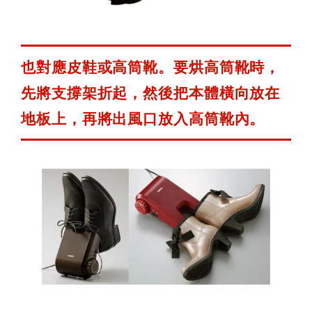
也對應皮鞋或高筒靴。要烘高筒靴時，
先將支撐架折起，然後把本體橫向放在
地板上，再將出風口放入高筒靴內。