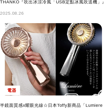
THANKO『吹出冰涼冷風「USB定點冰風吹送機」』
2025.08.26
電器
半鏡面質感x耀眼光線☆日本Toffy新商品「Lumiere