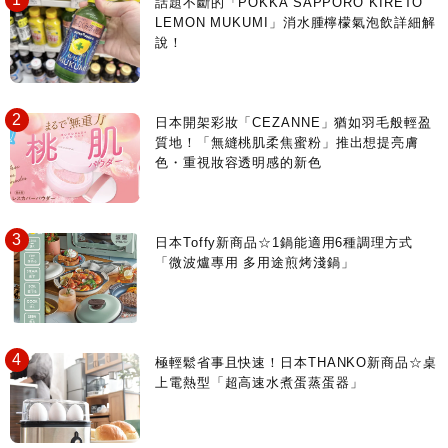
話題不斷的「POKKA SAPPORO KIRETO
LEMON MUKUMI」消水腫檸檬氣泡飲詳細解
說！
日本開架彩妝「CEZANNE」猶如羽毛般輕盈
質地！「無縫桃肌柔焦蜜粉」推出想提亮膚
色・重視妝容透明感的新色
日本Toffy新商品☆1鍋能適用6種調理方式
「微波爐專用 多用途煎烤淺鍋」
極輕鬆省事且快速！日本THANKO新商品☆桌
上電熱型「超高速水煮蛋蒸蛋器」