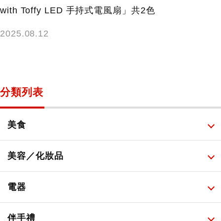
with Toffy LED 手持式電風扇」共2色
2025.08.12
分類列表
美食
所有
美容／化妝品
甜點・菓子
所有
電器
人氣店鋪美食
便利商店化妝品
所有
伴手禮