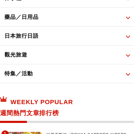
便利商店美食
藥妝店化妝品
健康/美容儀器
所有
藥品／日用品
旅遊景點美食
百圓商店美妝品
廚房家電
伴手禮排行榜
所有
日本旅行日語
必吃的日式早餐
化妝教學影片
免稅商店
百圓商店
所有
觀光旅遊
日本酒達人
日常用藥
所有
特集／活動
保健食品
神奇寶貝中心・專賣介紹
所有
WEEKLY POPULAR
日本寺社
東京百貨店～TOKYO Depart～
週間熱門文章排行榜
日動畫日劇聖地巡禮
台日交流活動