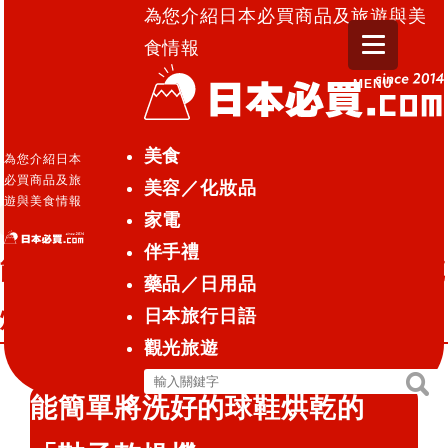
為您介紹日本必買商品及旅遊與美
食情報
MENU
日本必買.com TOP
»
能簡單將洗好的球鞋烘乾的「鞋
美食
為您介紹日本
子乾燥機」
必買商品及旅
美容／化妝品
遊與美食情報
家電
電器
2015.06.12
伴手禮
能簡單將洗好的球鞋烘乾的「鞋子乾
藥品／日用品
燥機」
日本旅行日語
觀光旅遊
搜
搜
能簡單將洗好的球鞋烘乾的
尋
尋
關