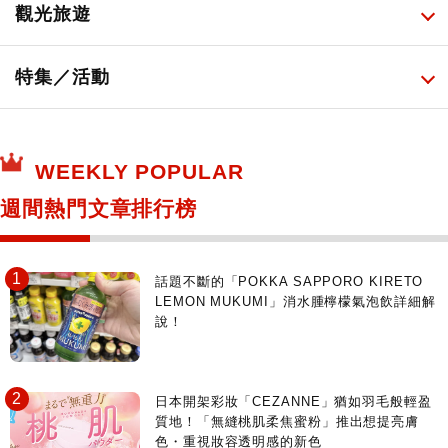
免稅商店
百圓商店
所有
觀光旅遊
日本酒達人
日常用藥
所有
特集／活動
保健食品
神奇寶貝中心・專賣介紹
所有
WEEKLY POPULAR
日本寺社
東京百貨店～TOKYO Depart～
週間熱門文章排行榜
日動畫日劇聖地巡禮
台日交流活動
話題不斷的「POKKA SAPPORO KIRETO
LEMON MUKUMI」消水腫檸檬氣泡飲詳細解
說！
日本開架彩妝「CEZANNE」猶如羽毛般輕盈
質地！「無縫桃肌柔焦蜜粉」推出想提亮膚
色・重視妝容透明感的新色