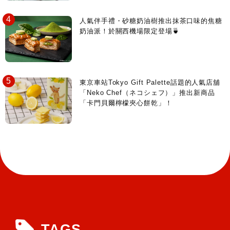
人氣伴手禮・砂糖奶油樹推出抹茶口味的焦糖
奶油派！於關西機場限定登場🍵
東京車站Tokyo Gift Palette話題的人氣店舖
「Neko Chef（ネコシェフ）」推出新商品
「卡門貝爾檸檬夾心餅乾」！
TAGS