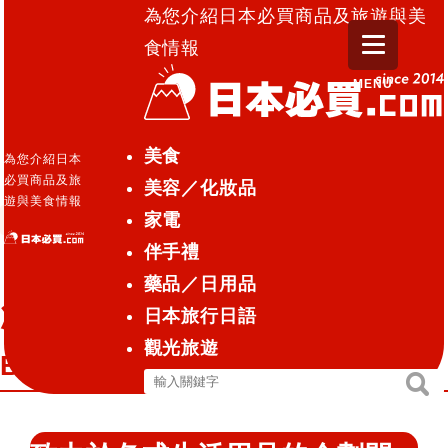
為您介紹日本必買商品及旅遊與美
食情報
MENU
日本必買.com TOP
»
日本Doshisha2022年5月新商品☆
美食
為您介紹日本
次世代型頸掛風扇「Tempo Breeze」系列
必買商品及旅
美容／化妝品
遊與美食情報
家電
電器
2022.05.24
伴手禮
日本Doshisha2022年5月新商品☆
藥品／日用品
次世代型頸掛風扇「Tempo
日本旅行日語
觀光旅遊
Breeze」系列
搜
搜
尋
尋
關