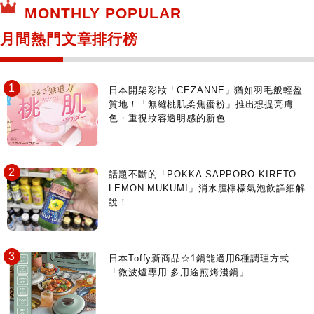
MONTHLY POPULAR
月間熱門文章排行榜
日本開架彩妝「CEZANNE」猶如羽毛般輕盈
質地！「無縫桃肌柔焦蜜粉」推出想提亮膚
色・重視妝容透明感的新色
話題不斷的「POKKA SAPPORO KIRETO
LEMON MUKUMI」消水腫檸檬氣泡飲詳細解
說！
日本Toffy新商品☆1鍋能適用6種調理方式
「微波爐專用 多用途煎烤淺鍋」