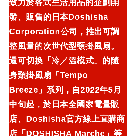
致力於各式生活用品的企劃開
鍵
發、販售的日本Doshisha
字:
Corporation公司，推出可調
整風量的次世代型頸掛風扇。
還可切換「冷／溫模式」的隨
身頸掛風扇「Tempo
Breeze」系列，自2022年5月
中旬起，於日本全國家電量販
店、Doshisha官方線上直購商
店「DOSHISHA Marche」等