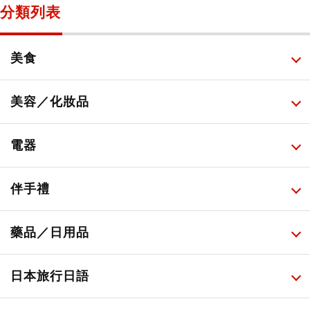
分類列表
美食
所有
美容／化妝品
甜點・菓子
所有
電器
人氣店鋪美食
便利商店化妝品
所有
伴手禮
便利商店美食
藥妝店化妝品
健康/美容儀器
所有
藥品／日用品
旅遊景點美食
百圓商店美妝品
廚房家電
伴手禮排行榜
所有
日本旅行日語
必吃的日式早餐
化妝教學影片