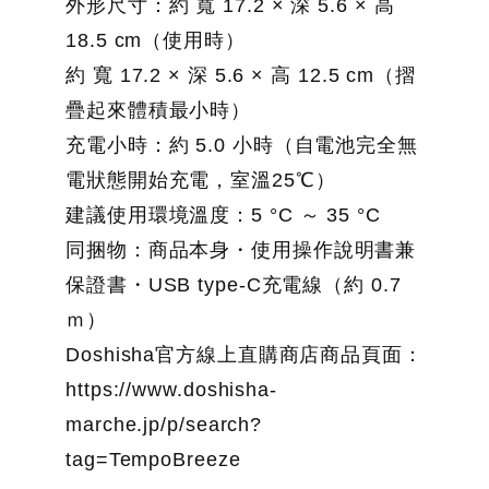
外形尺寸：約 寬 17.2 × 深 5.6 × 高
18.5 cm（使用時）
約 寬 17.2 × 深 5.6 × 高 12.5 cm（摺
疊起來體積最小時）
充電小時：約 5.0 小時（自電池完全無
電狀態開始充電，室溫25℃）
建議使用環境溫度：5 °C ～ 35 °C
同捆物：商品本身・使用操作說明書兼
保證書・USB type-C充電線（約 0.7
ｍ）
Doshisha官方線上直購商店商品頁面：
https://www.doshisha-
marche.jp/p/search?
tag=TempoBreeze