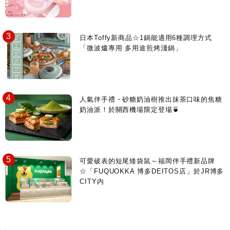
日本Toffy新商品☆1鍋能適用6種調理方式
「微波爐專用 多用途煎烤淺鍋」
人氣伴手禮・砂糖奶油樹推出抹茶口味的焦糖
奶油派！於關西機場限定登場🍵
可愛破表的短尾矮袋鼠～福岡伴手禮新品牌
☆「FUQUOKKA 博多DEITOS店」於JR博多
CITY内