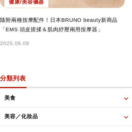
健康/美容儀器
隨附兩種按摩配件！日本BRUNO beauty新商品
「EMS 頭皮搓揉＆肌肉紓壓兩用按摩器」
2025.09.09
分類列表
美食
所有
美容／化妝品