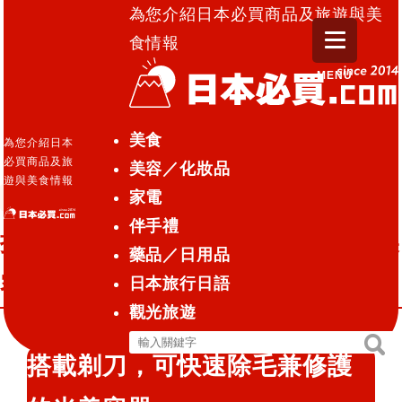
為您介紹日本必買商品及旅遊與美
食情報
MENU
日本必買.com TOP
»
搭載剃刀，可快速除毛兼修護的
美食
為您介紹日本
光美容器
必買商品及旅
美容／化妝品
遊與美食情報
家電
健康/美容儀器
電器
2015.04.17
伴手禮
搭載剃刀，可快速除毛兼修護的光美
藥品／日用品
容器
日本旅行日語
觀光旅遊
搜
搜
搭載剃刀，可快速除毛兼修護
尋
尋
關