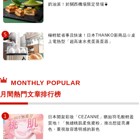
奶油派！於關西機場限定登場🍵
極輕鬆省事且快速！日本THANKO新商品☆桌
上電熱型「超高速水煮蛋蒸蛋器」
MONTHLY POPULAR
月間熱門文章排行榜
日本開架彩妝「CEZANNE」猶如羽毛般輕盈
質地！「無縫桃肌柔焦蜜粉」推出想提亮膚
色・重視妝容透明感的新色