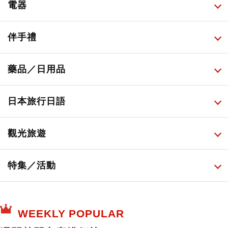
甜點・菓子
所有
電器
人氣店鋪美食
便利商店化妝品
所有
伴手禮
便利商店美食
藥妝店化妝品
健康/美容儀器
所有
藥品／日用品
旅遊景點美食
百圓商店美妝品
廚房家電
伴手禮排行榜
所有
日本旅行日語
必吃的日式早餐
化妝教學影片
免稅商店
百圓商店
所有
觀光旅遊
日本酒達人
日常用藥
所有
特集／活動
保健食品
神奇寶貝中心・專賣介紹
所有
WEEKLY POPULAR
日本寺社
東京百貨店～TOKYO Depart～