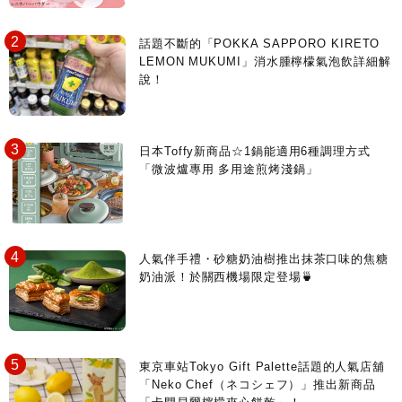
話題不斷的「POKKA SAPPORO KIRETO
LEMON MUKUMI」消水腫檸檬氣泡飲詳細解
說！
日本Toffy新商品☆1鍋能適用6種調理方式
「微波爐專用 多用途煎烤淺鍋」
人氣伴手禮・砂糖奶油樹推出抹茶口味的焦糖
奶油派！於關西機場限定登場🍵
東京車站Tokyo Gift Palette話題的人氣店舖
「Neko Chef（ネコシェフ）」推出新商品