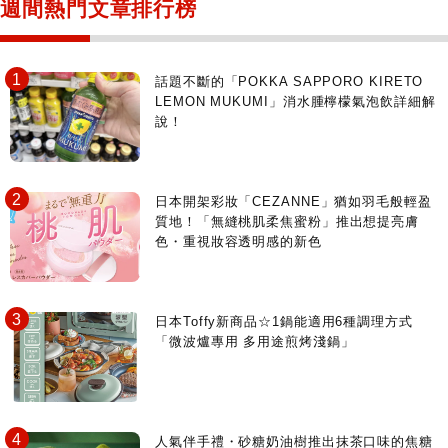
週間熱門文章排行榜
日動畫日劇聖地巡禮
台日交流活動
話題不斷的「POKKA SAPPORO KIRETO
LEMON MUKUMI」消水腫檸檬氣泡飲詳細解
說！
日本開架彩妝「CEZANNE」猶如羽毛般輕盈
質地！「無縫桃肌柔焦蜜粉」推出想提亮膚
色・重視妝容透明感的新色
日本Toffy新商品☆1鍋能適用6種調理方式
「微波爐專用 多用途煎烤淺鍋」
人氣伴手禮・砂糖奶油樹推出抹茶口味的焦糖