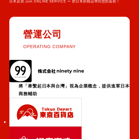
日本必買.com ONLINE SERVICE ー 把日本的精品帶到您的面前！
營運公司
OPERATING COMPANY
將「牽繫起日本與台灣」視為企業概念，提供進軍日本
商務輔助