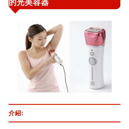
的光美容器
鍵
字:
介紹: