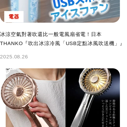
電器
冰涼空氣對著吹還比一般電風扇省電！日本
THANKO『吹出冰涼冷風「USB定點冰風吹送機」』
2025.08.26