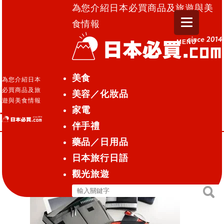
為您介紹日本必買商品及旅遊與美
食情報
MENU
日本必買.com TOP
»
可以輕鬆充電的隨身充包中包
美食
為您介紹日本
必買商品及旅
美容／化妝品
電器
2015.01.28
遊與美食情報
家電
可以輕鬆充電的隨身充包中包
伴手禮
藥品／日用品
日本旅行日語
觀光旅遊
搜
搜
尋
尋
關