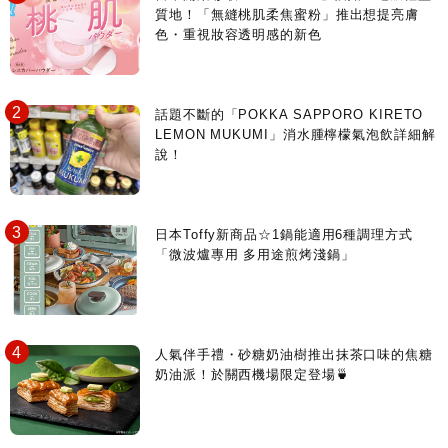
質地！「無縫桃肌柔焦蜜粉」推出想提亮膚
色・重視妝容透明感的新色
話題不斷的「POKKA SAPPORO KIRETO
LEMON MUKUMI」消水腫檸檬氣泡飲詳細解
說！
日本Toffy新商品☆1鍋能適用6種調理方式
「微波爐專用 多用途煎烤淺鍋」
人氣伴手禮・砂糖奶油樹推出抹茶口味的焦糖
奶油派！於關西機場限定登場🍵