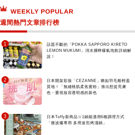
所有
WEEKLY POPULAR
日本寺社
東京百貨店～TOKYO Depart～
週間熱門文章排行榜
日動畫日劇聖地巡禮
台日交流活動
話題不斷的「POKKA SAPPORO KIRETO
LEMON MUKUMI」消水腫檸檬氣泡飲詳細解
說！
日本開架彩妝「CEZANNE」猶如羽毛般輕盈
質地！「無縫桃肌柔焦蜜粉」推出想提亮膚
色・重視妝容透明感的新色
日本Toffy新商品☆1鍋能適用6種調理方式
「微波爐專用 多用途煎烤淺鍋」