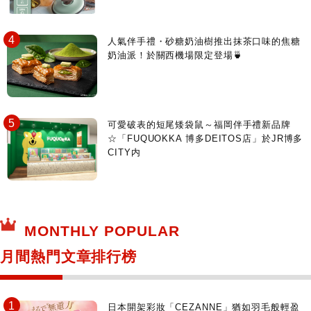
人氣伴手禮・砂糖奶油樹推出抹茶口味的焦糖
奶油派！於關西機場限定登場🍵
可愛破表的短尾矮袋鼠～福岡伴手禮新品牌
☆「FUQUOKKA 博多DEITOS店」於JR博多
CITY内
MONTHLY POPULAR
月間熱門文章排行榜
日本開架彩妝「CEZANNE」猶如羽毛般輕盈