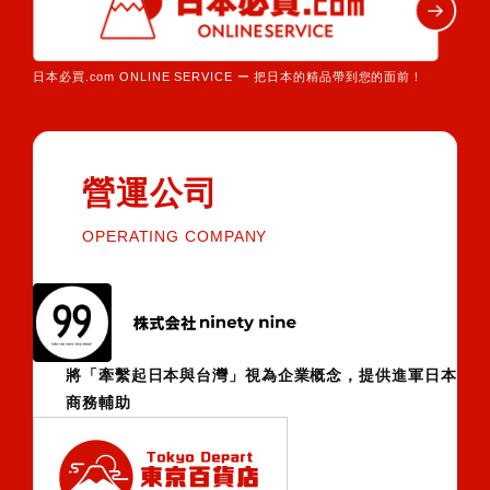
日本必買.com ONLINE SERVICE ー 把日本的精品帶到您的面前！
營運公司
OPERATING COMPANY
將「牽繫起日本與台灣」視為企業概念，提供進軍日本
商務輔助