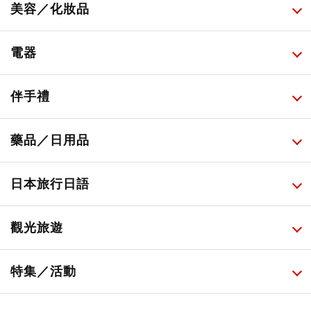
所有
美容／化妝品
甜點・菓子
所有
電器
人氣店鋪美食
便利商店化妝品
所有
伴手禮
便利商店美食
藥妝店化妝品
健康/美容儀器
所有
藥品／日用品
旅遊景點美食
百圓商店美妝品
廚房家電
伴手禮排行榜
所有
日本旅行日語
必吃的日式早餐
化妝教學影片
免稅商店
百圓商店
所有
觀光旅遊
日本酒達人
日常用藥
所有
特集／活動
保健食品
神奇寶貝中心・專賣介紹