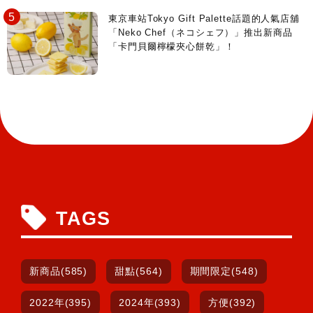
東京車站Tokyo Gift Palette話題的人氣店舖
「Neko Chef（ネコシェフ）」推出新商品
「卡門貝爾檸檬夾心餅乾」！
TAGS
新商品(585)
甜點(564)
期間限定(548)
2022年(395)
2024年(393)
方便(392)