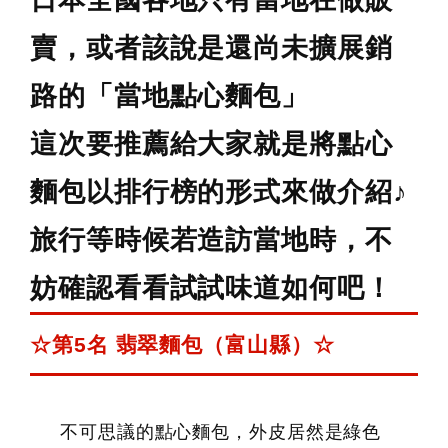
日本全國各地只有當地在做販
鍵
賣，或者該說是還尚未擴展銷
字:
路的「當地點心麵包」
這次要推薦給大家就是將點心
麵包以排行榜的形式來做介紹♪
旅行等時候若造訪當地時，不
妨確認看看試試味道如何吧！
☆第5名 翡翠麵包（富山縣）☆
不可思議的點心麵包，外皮居然是綠色