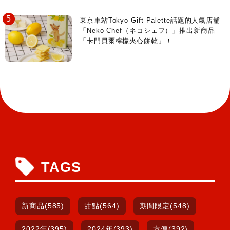
東京車站Tokyo Gift Palette話題的人氣店舖
「Neko Chef（ネコシェフ）」推出新商品
「卡門貝爾檸檬夾心餅乾」！
TAGS
新商品(585)
甜點(564)
期間限定(548)
2022年(395)
2024年(393)
方便(392)