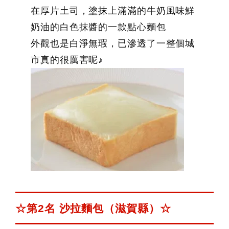
在厚片土司，塗抹上滿滿的牛奶風味鮮
奶油的白色抹醬的一款點心麵包
外觀也是白淨無瑕，已滲透了一整個城
市真的很厲害呢♪
☆第2名 沙拉麵包（滋賀縣）☆