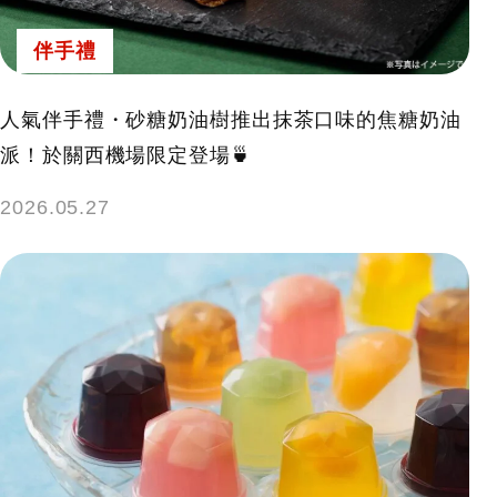
伴手禮
人氣伴手禮・砂糖奶油樹推出抹茶口味的焦糖奶油
派！於關西機場限定登場🍵
2026.05.27