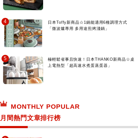
日本Toffy新商品☆1鍋能適用6種調理方式
「微波爐專用 多用途煎烤淺鍋」
極輕鬆省事且快速！日本THANKO新商品☆桌
上電熱型「超高速水煮蛋蒸蛋器」
MONTHLY POPULAR
月間熱門文章排行榜