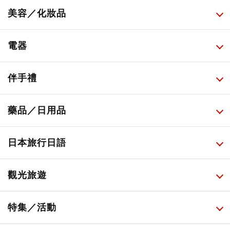
所有
美容／化妝品
甜點・菓子
所有
電器
人氣店鋪美食
便利商店化妝品
所有
伴手禮
便利商店美食
藥妝店化妝品
健康/美容儀器
所有
藥品／日用品
旅遊景點美食
百圓商店美妝品
廚房家電
伴手禮排行榜
所有
日本旅行日語
必吃的日式早餐
化妝教學影片
免稅商店
百圓商店
所有
觀光旅遊
日本酒達人
日常用藥
所有
特集／活動