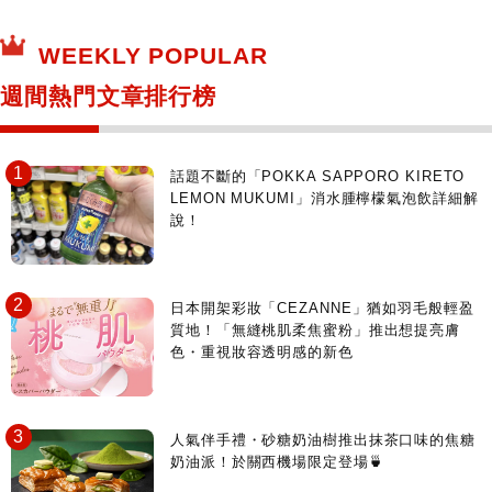
保健食品
神奇寶貝中心・專賣介紹
所有
WEEKLY POPULAR
日本寺社
東京百貨店～TOKYO Depart～
週間熱門文章排行榜
日動畫日劇聖地巡禮
台日交流活動
話題不斷的「POKKA SAPPORO KIRETO
LEMON MUKUMI」消水腫檸檬氣泡飲詳細解
說！
日本開架彩妝「CEZANNE」猶如羽毛般輕盈
質地！「無縫桃肌柔焦蜜粉」推出想提亮膚
色・重視妝容透明感的新色
人氣伴手禮・砂糖奶油樹推出抹茶口味的焦糖
奶油派！於關西機場限定登場🍵