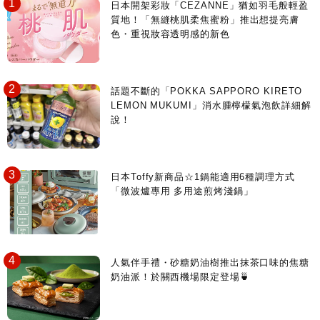
日本開架彩妝「CEZANNE」猶如羽毛般輕盈
質地！「無縫桃肌柔焦蜜粉」推出想提亮膚
色・重視妝容透明感的新色
話題不斷的「POKKA SAPPORO KIRETO
LEMON MUKUMI」消水腫檸檬氣泡飲詳細解
說！
日本Toffy新商品☆1鍋能適用6種調理方式
「微波爐專用 多用途煎烤淺鍋」
人氣伴手禮・砂糖奶油樹推出抹茶口味的焦糖
奶油派！於關西機場限定登場🍵