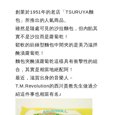
創業於1951年的老店「TSURUYA麵
包」所推出的人氣商品。
雖然是隨處可見的沙拉麵包，但內餡其
實不是沙拉而是蘿蔔乾！
鬆軟的紡錘型麵包中間夾的是美乃滋拌
醃漬蘿蔔乾！
麵包夾醃漬蘿蔔乾這樣具有衝擊性的組
合，其實是相當地絕配阿！
最近，滋賀出身的音樂人－
T.M.Revolution的西川貴教先生做過介
紹這件事也相當有名♪