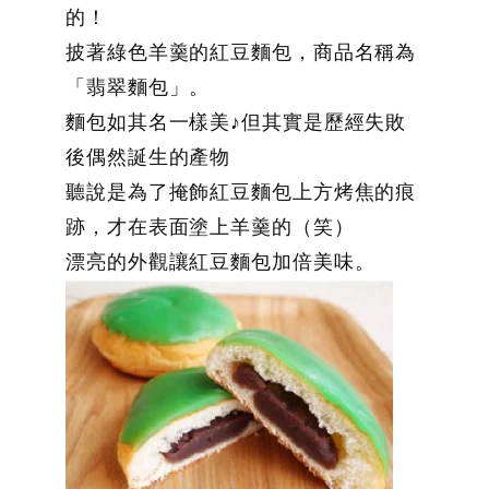
的！
披著綠色羊羹的紅豆麵包，商品名稱為
「翡翠麵包」。
麵包如其名一樣美♪但其實是歷經失敗
後偶然誕生的產物
聽說是為了掩飾紅豆麵包上方烤焦的痕
跡，才在表面塗上羊羹的（笑）
漂亮的外觀讓紅豆麵包加倍美味。