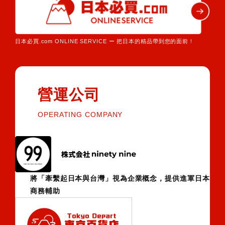
日本必買.com ONLINE SERVICE ー 把日本的精品帶到您的面前！
營運公司
OPERATING COMPANY
將「牽繫起日本與台灣」視為企業概念，提供進軍日本
商務輔助