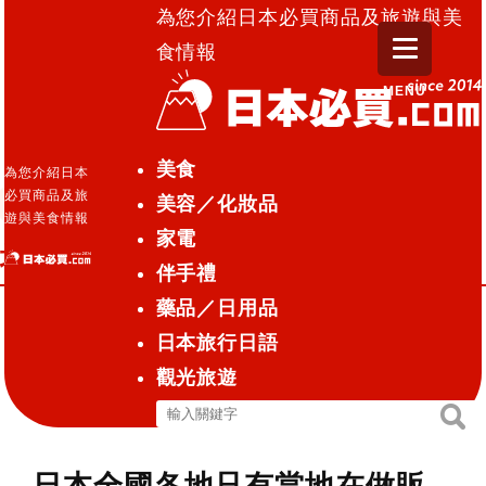
為您介紹日本必買商品及旅遊與美
食情報
MENU
日本必買.com TOP
»
地區限定！當地點心麵包
美食
為您介紹日本
必買商品及旅
美容／化妝品
伴手禮
2016.08.19
遊與美食情報
家電
地區限定！當地點心麵包
伴手禮
藥品／日用品
日本旅行日語
地區限定！當地點心麵包
觀光旅遊
搜
搜
尋
尋
關