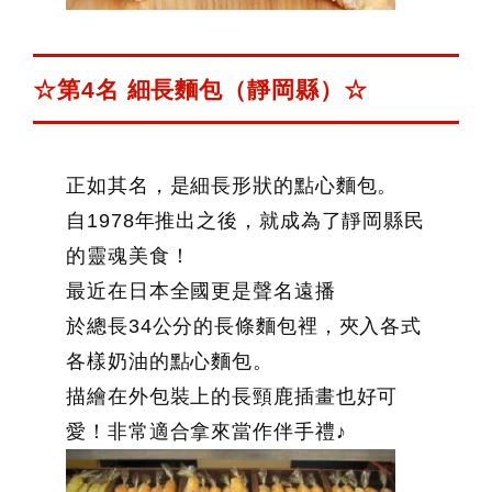
☆第4名 細長麵包（靜岡縣）☆
正如其名，是細長形狀的點心麵包。
自1978年推出之後，就成為了靜岡縣民
的靈魂美食！
最近在日本全國更是聲名遠播
於總長34公分的長條麵包裡，夾入各式
各樣奶油的點心麵包。
描繪在外包裝上的長頸鹿插畫也好可
愛！非常適合拿來當作伴手禮♪