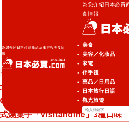
為您介紹日本必買
食情報
日本必買.com TOP
»
北海道‧新千歲機場『ROYCE’
美食
Chocolate World』限定販售！法式燒菓子
為您介紹日本必買商品及旅遊與美食情
美容／化妝品
報
「Visitandine」3種口味
家電
伴手禮
伴手禮
2025.02.20
藥品／日用品
北海道‧新千歲機場『ROYCE’
日本旅行日語
Chocolate World』限定販售！法
觀光旅遊
搜
式燒菓子「Visitandine」3種口味
尋
關