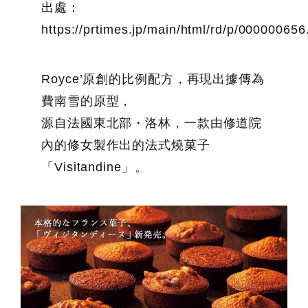
出處：
https://prtimes.jp/main/html/rd/p/00000065
Royce’原創的比例配方，再現出據傳為
費南雪的原型，
源自法國東北部・洛林，一款由修道院
內的修女製作出的法式燒菓子
「Visitandine」。