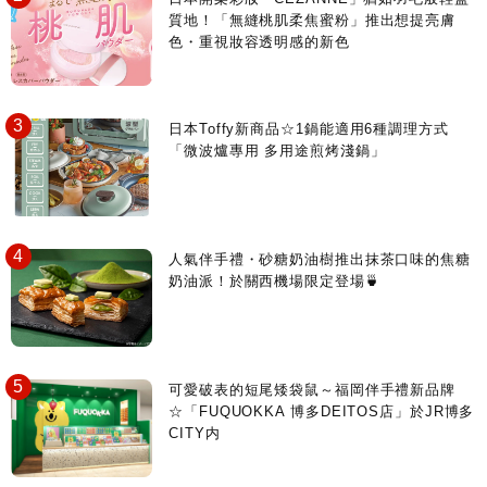
質地！「無縫桃肌柔焦蜜粉」推出想提亮膚
色・重視妝容透明感的新色
日本Toffy新商品☆1鍋能適用6種調理方式
「微波爐專用 多用途煎烤淺鍋」
人氣伴手禮・砂糖奶油樹推出抹茶口味的焦糖
奶油派！於關西機場限定登場🍵
可愛破表的短尾矮袋鼠～福岡伴手禮新品牌
☆「FUQUOKKA 博多DEITOS店」於JR博多
CITY内