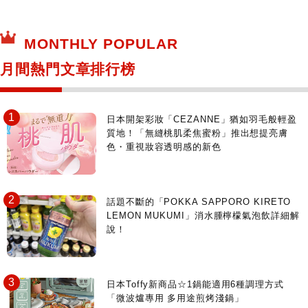
MONTHLY POPULAR
月間熱門文章排行榜
日本開架彩妝「CEZANNE」猶如羽毛般輕盈
質地！「無縫桃肌柔焦蜜粉」推出想提亮膚
色・重視妝容透明感的新色
話題不斷的「POKKA SAPPORO KIRETO
LEMON MUKUMI」消水腫檸檬氣泡飲詳細解
說！
日本Toffy新商品☆1鍋能適用6種調理方式
「微波爐專用 多用途煎烤淺鍋」