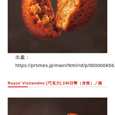
出處：
https://prtimes.jp/main/html/rd/p/00000065
Royce’ Visitandine [巧克力] 240日幣（含稅）／個