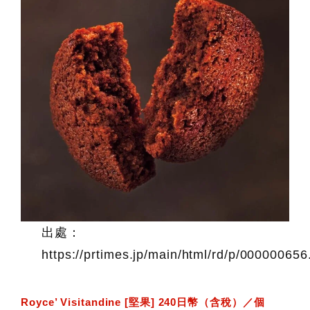
出處：
https://prtimes.jp/main/html/rd/p/00000065
Royce’ Visitandine [堅果] 240日幣（含稅）／個