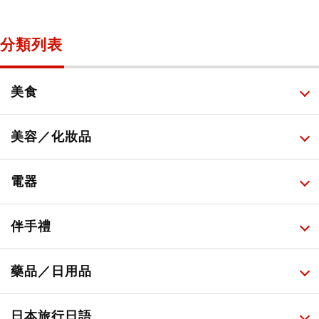
分類列表
美食
所有
美容／化妝品
甜點・菓子
所有
電器
人氣店鋪美食
便利商店化妝品
所有
伴手禮
便利商店美食
藥妝店化妝品
健康/美容儀器
所有
藥品／日用品
旅遊景點美食
百圓商店美妝品
廚房家電
伴手禮排行榜
所有
日本旅行日語