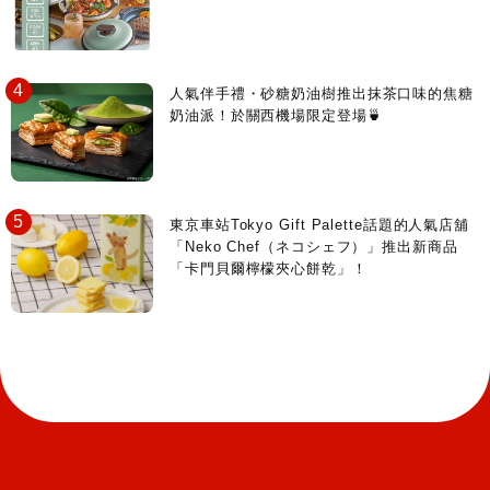
人氣伴手禮・砂糖奶油樹推出抹茶口味的焦糖
奶油派！於關西機場限定登場🍵
東京車站Tokyo Gift Palette話題的人氣店舖
「Neko Chef（ネコシェフ）」推出新商品
「卡門貝爾檸檬夾心餅乾」！