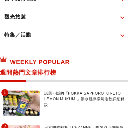
必吃的日式早餐
化妝教學影片
免稅商店
百圓商店
所有
觀光旅遊
日本酒達人
日常用藥
所有
特集／活動
保健食品
神奇寶貝中心・專賣介紹
所有
WEEKLY POPULAR
日本寺社
東京百貨店～TOKYO Depart～
週間熱門文章排行榜
日動畫日劇聖地巡禮
台日交流活動
話題不斷的「POKKA SAPPORO KIRETO
LEMON MUKUMI」消水腫檸檬氣泡飲詳細解
說！
日本開架彩妝「CEZANNE」猶如羽毛般輕盈