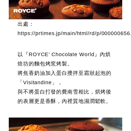
出處：
https://prtimes.jp/main/html/rd/p/00000065
以『ROYCE’ Chocolate World』內烘
焙坊的麵包烤窯烤製。
將焦香奶油加入蛋白攪拌至霜狀起泡的
「Visitandine」，
與不將蛋白打發的費南雪相比，烘烤後
的表層更是香酥，內裡質地濕潤鬆軟。