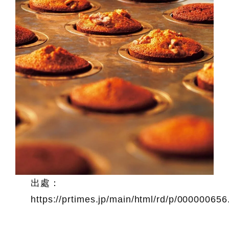
出處：
https://prtimes.jp/main/html/rd/p/00000065