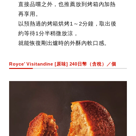
直接品嚐之外，也推薦放到烤箱內加熱
再享用。
以預熱過的烤箱烘烤1～2分鐘，取出後
約等待1分半稍微放涼，
就能恢復剛出爐時的外酥內軟口感。
Royce’ Visitandine [原味] 240日幣（含稅）／個