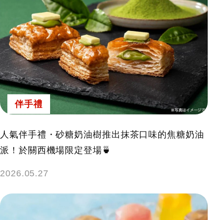
伴手禮
人氣伴手禮・砂糖奶油樹推出抹茶口味的焦糖奶油
派！於關西機場限定登場🍵
2026.05.27