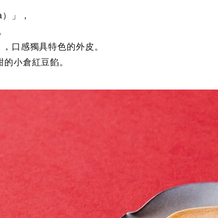
ra）」，
。
」，口感獨具特色的外皮。
甜的小倉紅豆餡。