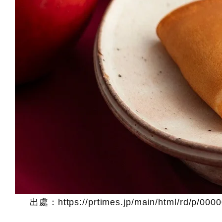
出處：https://prtimes.jp/main/html/rd/p/000