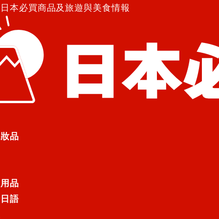
紹日本必買商品及旅遊與美食情報
信」經典燒菓子☆冬季限定新口味「TubaraTubara 蘋果
經典燒菓子☆冬季限定新口味「Tubar
化妝品
00年歷史的京都老字號「京菓匠 鶴
raTubara）」。在2024年12
日用品
行日語
蘋果）」，於日本全國各直營店鋪、通路上
遊