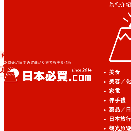
為您介
日本必買.com TOP
»
京都兩百年老字號「京菓匠 鶴屋吉
伴手禮
2024.12.31
為您介紹日本必買商品及旅遊與美食情報
京都兩百年老字號「京菓匠 鶴屋吉信」
美食
美容／
家電
1803年創業至今，已走過超過2
伴手禮
廣獲喜愛的「つばらつばら（Tuba
藥品／
日本旅
りんご（TubaraTubara 
觀光旅