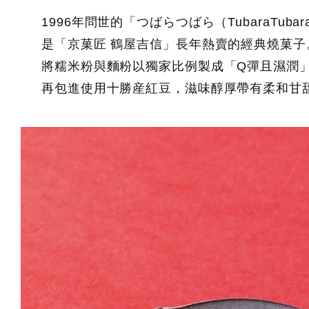
1996年問世的「つばらつばら（TubaraTuba
是「京菓匠 鶴屋吉信」長年熱賣的經典燒菓子
將糯米粉與麵粉以獨家比例製成「Q彈且濕潤
再包進使用十勝産紅豆，滋味醇厚帶有柔和甘