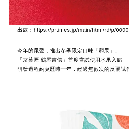
出處：https://prtimes.jp/main/html/rd/p/000
今年的尾聲，推出冬季限定口味「蘋果」。
「京菓匠 鶴屋吉信」首度嘗試使用水果入餡，
研發過程約莫歷時一年，經過無數次的反覆試