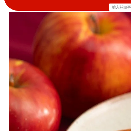
搜
尋
關
鍵
字: