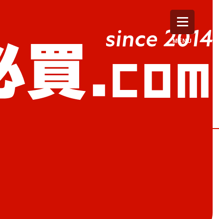
MENU
」
aTubara 蘋果」
屋吉信」，因Q彈且濕潤口感長年而
月推出冬季限定新口味「つばらつばら
架販售。